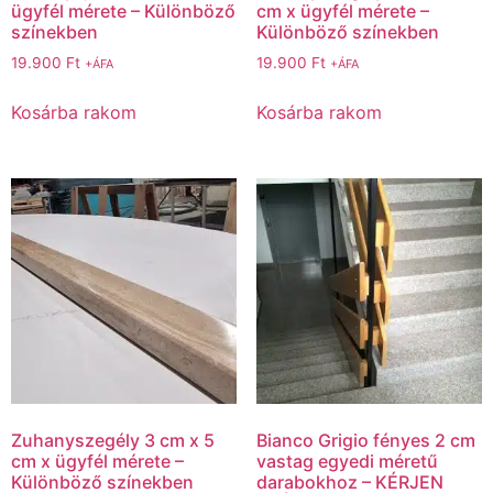
ügyfél mérete – Különböző
cm x ügyfél mérete –
színekben
Különböző színekben
19.900
Ft
19.900
Ft
+ÁFA
+ÁFA
Kosárba rakom
Kosárba rakom
Zuhanyszegély 3 cm x 5
Bianco Grigio fényes 2 cm
cm x ügyfél mérete –
vastag egyedi méretű
Különböző színekben
darabokhoz – KÉRJEN