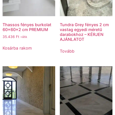
Thassos fényes burkolat
Tundra Grey fényes 2 cm
60x60x2 cm PREMIUM
vastag egyedi méretű
darabokhoz – KÉRJEN
35.436
Ft
+ÁFA
AJÁNLATOT
Kosárba rakom
Tovább