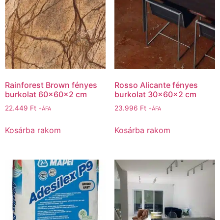
Rainforest Brown fényes
Rosso Alicante fényes
burkolat 60x60x2 cm
burkolat 30x60x2 cm
22.449
Ft
23.996
Ft
+ÁFA
+ÁFA
Kosárba rakom
Kosárba rakom