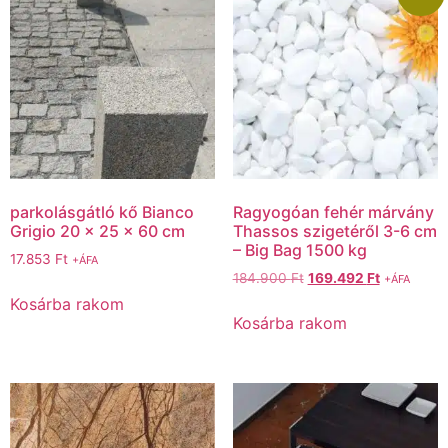
parkolásgátló kő Bianco
Ragyogóan fehér márvány
Grigio 20 x 25 x 60 cm
Thassos szigetéről 3-6 cm
– Big Bag 1500 kg
17.853
Ft
+ÁFA
184.900
Ft
169.492
Ft
+ÁFA
Kosárba rakom
Kosárba rakom