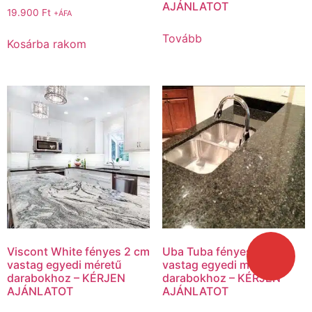
AJÁNLATOT
19.900
Ft
+ÁFA
Tovább
Kosárba rakom
Viscont White fényes 2 cm
Uba Tuba fényes 2 cm
vastag egyedi méretű
vastag egyedi méretű
darabokhoz – KÉRJEN
darabokhoz – KÉRJEN
AJÁNLATOT
AJÁNLATOT