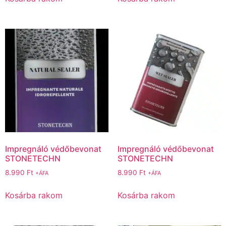
Impregnáló védőbevonat
Impregnáló védőbevonat
STONETECHN
STONETECHN
8.990
Ft
8.990
Ft
+ÁFA
+ÁFA
Kosárba rakom
Kosárba rakom