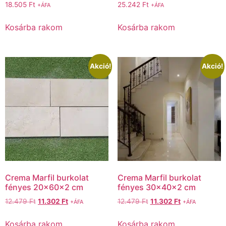
18.505
Ft
25.242
Ft
+ÁFA
+ÁFA
Kosárba rakom
Kosárba rakom
Akció!
Akció!
Crema Marfil burkolat
Crema Marfil burkolat
fényes 20x60x2 cm
fényes 30x40x2 cm
12.479
Ft
11.302
Ft
12.479
Ft
11.302
Ft
+ÁFA
+ÁFA
Kosárba rakom
Kosárba rakom