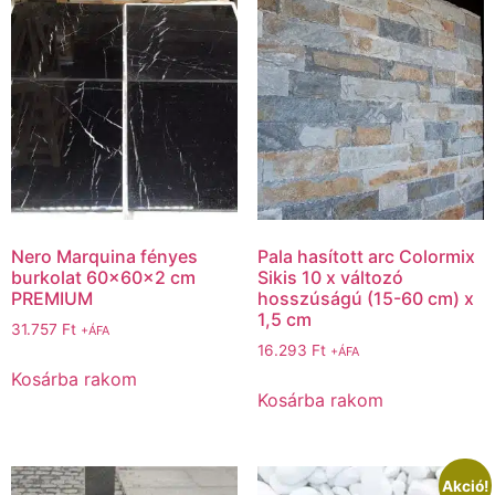
Nero Marquina fényes
Pala hasított arc Colormix
burkolat 60x60x2 cm
Sikis 10 x változó
PREMIUM
hosszúságú (15-60 cm) x
1,5 cm
31.757
Ft
+ÁFA
16.293
Ft
+ÁFA
Kosárba rakom
Kosárba rakom
Akció!