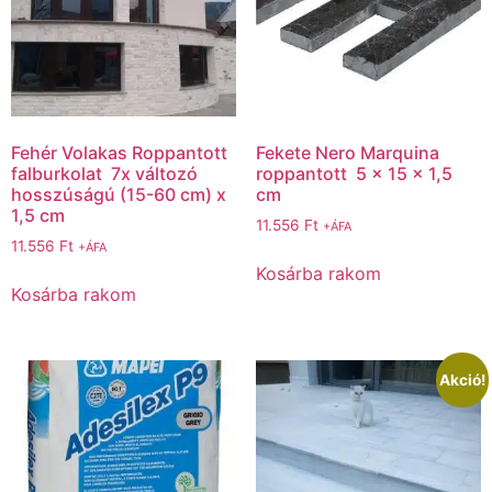
Fehér Volakas Roppantott
Fekete Nero Marquina
falburkolat 7x változó
roppantott 5 x 15 x 1,5
hosszúságú (15-60 cm) x
cm
1,5 cm
11.556
Ft
+ÁFA
11.556
Ft
+ÁFA
Kosárba rakom
Kosárba rakom
Akció!