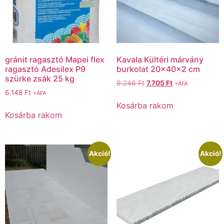
gránit ragasztó Mapei flex
Kavala Kültéri márvány
ragasztó Adesilex P9
burkolat 20x40x2 cm
szürke zsák 25 kg
9.246
Ft
7.705
Ft
+ÁFA
6.148
Ft
+ÁFA
Kosárba rakom
Kosárba rakom
Akció!
Akció!