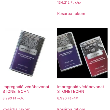
134.212
Ft
+ÁFA
Kosárba rakom
Impregnáló védőbevonat
Impregnáló védőbevonat
STONETECHN
STONETECHN
8.990
Ft
8.990
Ft
+ÁFA
+ÁFA
Kosárba rakom
Kosárba rakom