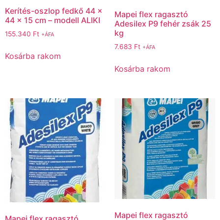
Kerítés-oszlop fedkő 44 x
Mapei flex ragasztó
44 x 15 cm – modell ALIKI
Adesilex P9 fehér zsák 25
kg
155.340
Ft
+ÁFA
7.683
Ft
+ÁFA
Kosárba rakom
Kosárba rakom
Mapei flex ragasztó
Mapei flex ragasztó