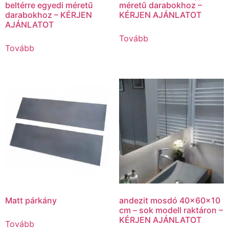
beltérre egyedi méretű
méretű darabokhoz –
darabokhoz – KÉRJEN
KÉRJEN AJÁNLATOT
AJÁNLATOT
Tovább
Tovább
Matt párkány
andezit mosdó 40x60x10
cm – sok modell raktáron –
KÉRJEN AJÁNLATOT
Tovább