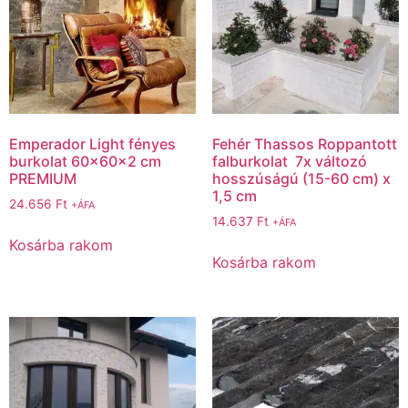
Emperador Light fényes
Fehér Thassos Roppantott
burkolat 60x60x2 cm
falburkolat 7x változó
PREMIUM
hosszúságú (15-60 cm) x
1,5 cm
24.656
Ft
+ÁFA
14.637
Ft
+ÁFA
Kosárba rakom
Kosárba rakom