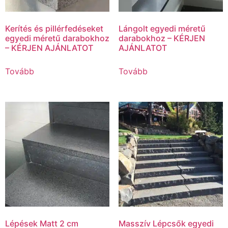
Kerítés és pillérfedéseket
Lángolt egyedi méretű
egyedi méretű darabokhoz
darabokhoz – KÉRJEN
– KÉRJEN AJÁNLATOT
AJÁNLATOT
Tovább
Tovább
Lépések Matt 2 cm
Masszív Lépcsők egyedi