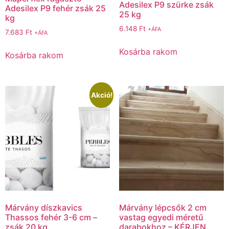
Adesilex P9 szürke zsák
Adesilex P9 fehér zsák 25
25 kg
kg
6.148
Ft
+ÁFA
7.683
Ft
+ÁFA
Kosárba rakom
Kosárba rakom
Akció!
Márvány díszkavics
Márvány lépcsők 2 cm
Thassos fehér 3-6 cm –
vastag egyedi méretű
zsák 20 kg
darabokhoz – KÉRJEN