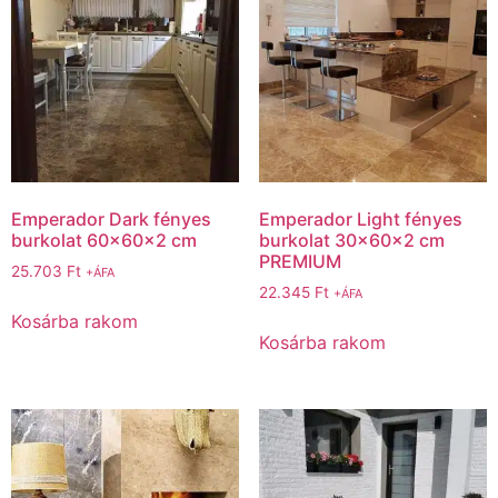
Emperador Dark fényes
Emperador Light fényes
burkolat 60x60x2 cm
burkolat 30x60x2 cm
PREMIUM
25.703
Ft
+ÁFA
22.345
Ft
+ÁFA
Kosárba rakom
Kosárba rakom