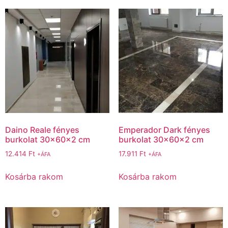
Daino Reale fényes
Emperador Dark fényes
burkolat 30x60x2 cm
burkolat 30x60x2 cm
12.414
Ft
17.911
Ft
+ÁFA
+ÁFA
Kosárba rakom
Kosárba rakom