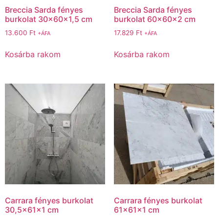
Breccia Sarda fényes
Breccia Sarda fényes
burkolat 30x60x1,5 cm
burkolat 60x60x2 cm
13.600
Ft
17.829
Ft
+ÁFA
+ÁFA
Kosárba rakom
Kosárba rakom
Carrara fényes burkolat
Carrara fényes burkolat
30,5x61x1 cm
61x61x1 cm