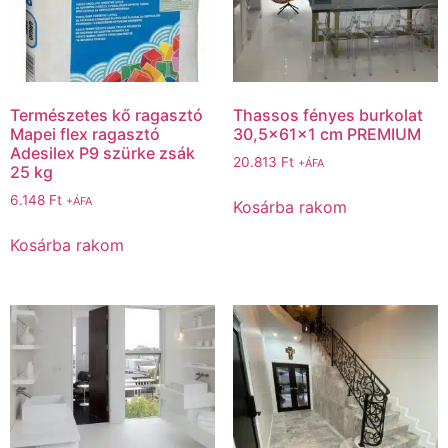
Természetes kő ragasztó
Thassos fényes burkolat
Mapei flex ragasztó
30,5x61x1 cm PREMIUM
Adesilex P9 szürke zsák
20.813
Ft
+ÁFA
25 kg
6.148
Ft
+ÁFA
Kosárba rakom
Kosárba rakom