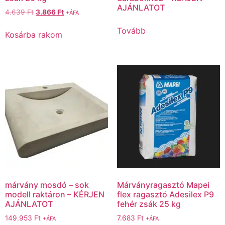
AJÁNLATOT
4.639
Ft
3.866
Ft
+ÁFA
Tovább
Kosárba rakom
márvány mosdó – sok
Márványragasztó Mapei
modell raktáron – KÉRJEN
flex ragasztó Adesilex P9
AJÁNLATOT
fehér zsák 25 kg
149.953
Ft
7.683
Ft
+ÁFA
+ÁFA