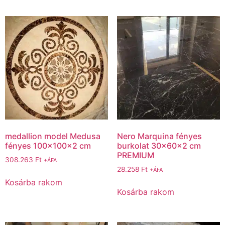
medallion model Medusa
Nero Marquina fényes
fényes 100x100x2 cm
burkolat 30x60x2 cm
PREMIUM
308.263
Ft
+ÁFA
28.258
Ft
+ÁFA
Kosárba rakom
Kosárba rakom