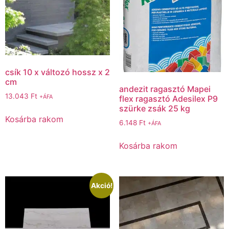
csík 10 x változó hossz x 2
cm
andezit ragasztó Mapei
13.043
Ft
+ÁFA
flex ragasztó Adesilex P9
szürke zsák 25 kg
Kosárba rakom
6.148
Ft
+ÁFA
Kosárba rakom
Akció!