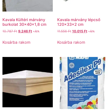
Kavala Kültéri márvány
Kavala márvány lépcső
burkolat 30x40x1,8 cm
120x33x2 cm
10.787
Ft
9.246
Ft
11.556
Ft
10.015
Ft
+ÁFA
+ÁFA
Kosárba rakom
Kosárba rakom