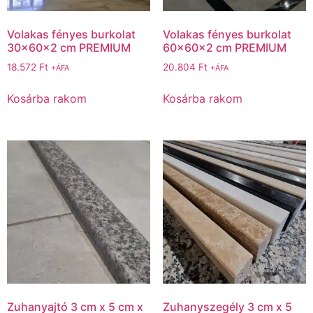
Volakas fényes burkolat
Volakas fényes burkolat
30x60x2 cm PREMIUM
60x60x2 cm PREMIUM
18.572
Ft
20.804
Ft
+ÁFA
+ÁFA
Kosárba rakom
Kosárba rakom
Zuhanyajtó 3 cm x 5 cm x
Zuhanyszegély 3 cm x 5