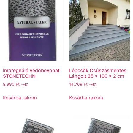
Impregnáló védőbevonat
Lépcsők Csúszásmentes
STONETECHN
Lángolt 35 x 100 x 2 cm
8.990
Ft
14.769
Ft
+ÁFA
+ÁFA
Kosárba rakom
Kosárba rakom