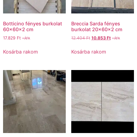
Botticino fényes burkolat
Breccia Sarda fényes
60x60x2 cm
burkolat 20x60x2 cm
17.829
Ft
12.404
Ft
10.853
Ft
+ÁFA
+ÁFA
Kosárba rakom
Kosárba rakom