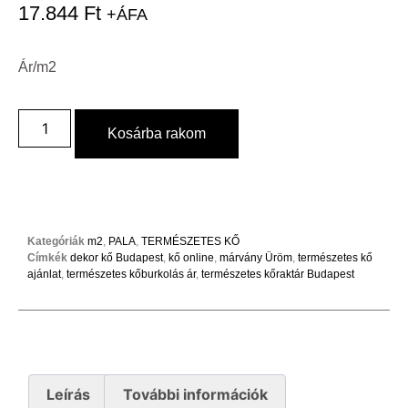
17.844
Ft
+ÁFA
Ár/m2
Kosárba rakom
Kategóriák
m2
,
PALA
,
TERMÉSZETES KŐ
Címkék
dekor kő Budapest
,
kő online
,
márvány Üröm
,
természetes kő
ajánlat
,
természetes kőburkolás ár
,
természetes kőraktár Budapest
Leírás
További információk