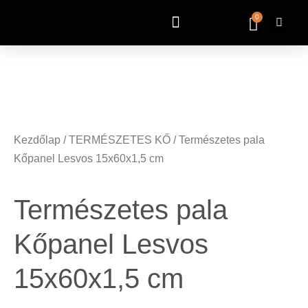
pafiboalemokab.org
sydney night
thepubtheatre
0
Kezdőlap
/
TERMÉSZETES KŐ
/ Természetes pala
Kőpanel Lesvos 15x60x1,5 cm
Természetes pala
Kőpanel Lesvos
15x60x1,5 cm