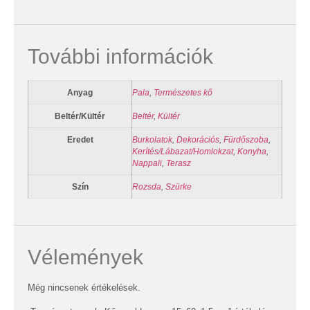
További információk
Anyag
Pala
,
Természetes kő
Beltér/Kültér
Beltér
,
Kültér
Eredet
Burkolatok
,
Dekorációs
,
Fürdőszoba
,
Kerítés/Lábazat/Homlokzat
,
Konyha
,
Nappali
,
Terasz
Szín
Rozsda
,
Szürke
Vélemények
Még nincsenek értékelések.