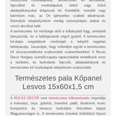
fürdőszoba munkalapokat, természetes kő asztalokat,
lépcsőket és munkalapokat, belső vagy külső
ablakpárkányokat dolgozunk fel. Kandallók, mosdók vagy
bármilyen más, az Ön igényeihez szabott alkalmazás.
Bármelyik telephelyünkön mindig versenyképes árakat és
vonzó akciókat talál.
A természetes kő minősége attól a kőbányától függ, amelyből
bányászták, és a feldolgozását végző gyártól. A természetes
kő-alapú megoldások minőségét a telepítő nagyban
befolyásolja. Javasoljuk, hogy működjön együtt a természetes
kő összeszerelésére szakosodott szakemberekkel. A Rocas
Decor Hungary szerelőcsapata tapasztalattal rendelkezik ezen
a területen, és burkolatok, lépcsők, ablakpárkányok és
természetes kő munkalapok telepítésére szakosodott.
Természetes pala Kőpanel
Lesvos 15x60x1,5 cm
A
ROCAS DECOR
mint
természetes kőkereskedés
importálja
a márványt, onyx, gránitot, travertint, palát, lávakövet, kvarc
kompozitot és terrazzo burkolatot. Készleten tartjuk
Magyarországon is. A természetes köveket különböző típusú