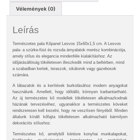
Vélemények (0)
Leírás
Természetes pala Kőpanel Lesvos 15x60x1,5 cm. A Lesvos
pala- a szürke-füst és rozsda árnyalatok merész kombinációja,
amely stílus és elegancia mindenféle kialakításhoz. Az
időjárásállóság tökéletesen illeszkedik mind a beltérben, mind
a szabadban kertek, teraszok, sikátorok vagy gazebosok
számára.
A lábazatok és a kerítések burkolásához modern anyagokat
használunk. Amellett, hogy időtálló, könnyen karbantartható.
Az új természetes kő modellek tökéletesen alkalmazkodnak
házának tervezéséhez, ugyanakkor a természetes köveket
rendszeresen kell kezelni, hogy ne veszítsen fényéből. Minden
általunk kínált kőfajta tökéletesen alkalmazható bármilyen
dekorációs stílushoz.
Természetes kő, amelyből kérésre konyhai munkalapokat,