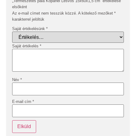
„Természetes pala Kőpanel Lesvos 15x60x1,5 cm” értékelése
elsőként
Az e-mail címet nem tesszük közzé.
A kötelező mezőket
*
karakterrel jelöltük
Saját értékelésünk
*
Saját értékelés
*
Név
*
E-mail cím
*