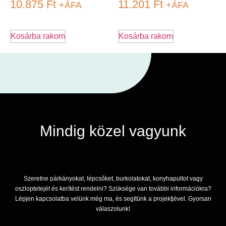
10.875
Ft
11.201
Ft
+ÁFA
+ÁFA
Kosárba rakom
Kosárba rakom
Mindig közel vagyunk
Szeretne párkányokat, lépcsőket, burkolatokat, konyhapultot vagy
oszloptetejét és kerítést rendelni? Szüksége van további információkra?
Lépjen kapcsolatba velünk még ma, és segítünk a projektjével. Gyorsan
válaszolunk!