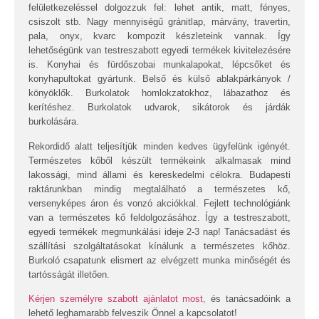
felületkezeléssel dolgozzuk fel: lehet antik, matt, fényes,
csiszolt stb. Nagy mennyiségű gránitlap, márvány, travertin,
pala, onyx, kvarc kompozit készleteink vannak. Így
lehetőségünk van testreszabott egyedi termékek kivitelezésére
is. Konyhai és fürdőszobai munkalapokat, lépcsőket és
konyhapultokat gyártunk. Belső és külső ablakpárkányok /
könyöklők. Burkolatok homlokzatokhoz, lábazathoz és
kerítéshez. Burkolatok udvarok, sikátorok és járdák
burkolására.
Rekordidő alatt teljesítjük minden kedves ügyfelünk igényét.
Természetes kőből készült termékeink alkalmasak mind
lakossági, mind állami és kereskedelmi célokra. Budapesti
raktárunkban mindig megtalálható a természetes kő,
versenyképes áron és vonzó akciókkal. Fejlett technológiánk
van a természetes kő feldolgozásához. Így a testreszabott,
egyedi termékek megmunkálási ideje 2-3 nap! Tanácsadást és
szállítási szolgáltatásokat kínálunk a természetes kőhöz.
Burkoló csapatunk elismert az elvégzett munka minőségét és
tartósságát illetően.
Kérjen személyre szabott ajánlatot most,
és tanácsadóink a
lehető leghamarabb felveszik Önnel a kapcsolatot!