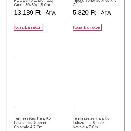
Pala Burkolat Montauq
Tipegő Térkő 30 X 60 X 3
Green 30x60x1,5 Cm
Cm
13.189
Ft
5.820
Ft
+ÁFA
+ÁFA
Kosárba rakom
Kosárba rakom
Természetes Pala Kő
Természetes Pala Kő
Falazathoz Stenari
Falazathoz Stenari
Colormix 4-7 Cm
Kavala 4-7 Cm