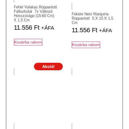
Fehér Volakas Roppantott
Falburkolat 7x Változó
Fekete Nero Marquina
Hosszúságú (15-60 Cm)
Roppantott 5 X 15 X 1,5
X 1,5 Cm
Cm
11.556
Ft
+ÁFA
11.556
Ft
+ÁFA
Kosárba rakom
Kosárba rakom
Akció!