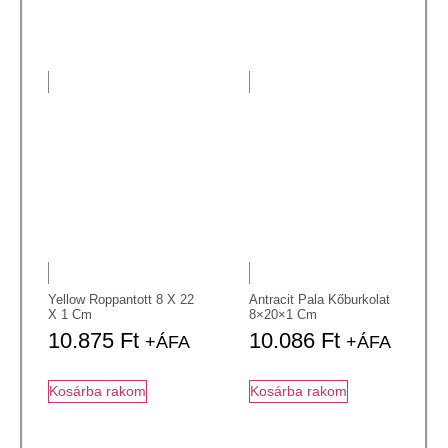
Yellow Roppantott 8 X 22
Antracit Pala Kőburkolat
X 1 Cm
8×20×1 Cm
10.875
Ft
10.086
Ft
+ÁFA
+ÁFA
Kosárba rakom
Kosárba rakom