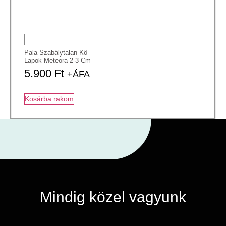
Pala Szabálytalan Kö
Lapok Meteora 2-3 Cm
5.900
Ft
+ÁFA
Kosárba rakom
Mindig közel vagyunk