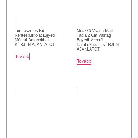
Természetes Kő
Mészkő Vratsa Matt
Kerítésburkolat Egyedi
Tàbla 2 Cm Vastag
Méretű Darabokhoz –
Egyedi Méretű
KÉRJEN AJÁNLATOT
Darabokhoz – KÉRJEN
AJÁNLATOT
Tovább
Tovább