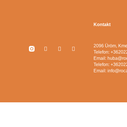
Kontakt
2096 Üröm, Kme
Telefon: +3620
Email: huba@ro
Telefon: +3620
Email: info@roc
©+2026, Rocas Decor – Minden jog fenntartva