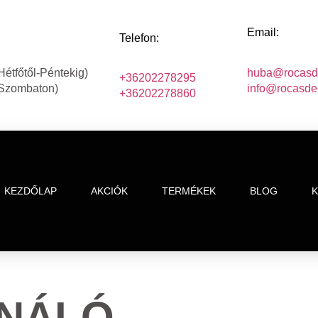
Email:
Telefon:
Hétfőtől-Péntekig)
huba@rocasd
+36202278295
(Szombaton)
info@rocasde
+36202278860
KEZDŐLAP
AKCIÓK
TERMÉKEK
BLOG
NÁLÓ