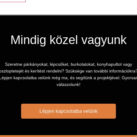
Mindig közel vagyunk
Szeretne párkányokat, lépcsőket, burkolatokat, konyhapultot vagy
oszloptetejét és kerítést rendelni? Szüksége van további információkra
Lépjen kapcsolatba velünk még ma, és segítünk a projektjével. Gyorsa
válaszolunk!
Lépjen kapcsolatba velünk