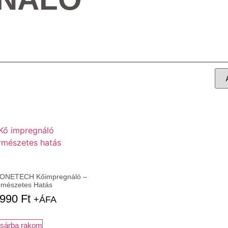
ONETECH Kőimpregnáló –
rmészetes Hatás
.990
Ft
+ÁFA
sárba rakom