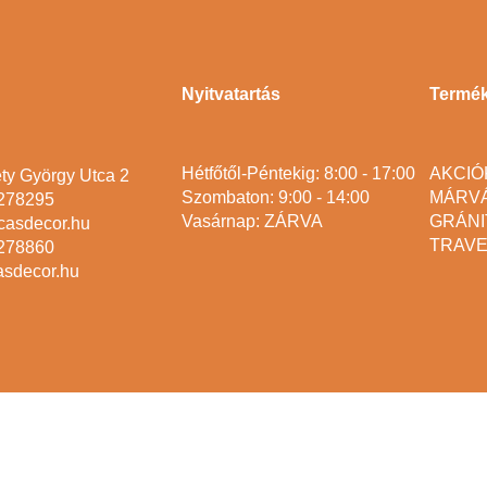
Nyitvatartás
Termé
Hétfőtől-Péntekig: 8:00 - 17:00
AKCIÓ
ty György Utca 2
Szombaton: 9:00 - 14:00
MÁRV
2278295
Vasárnap: ZÁRVA
GRÁNI
casdecor.hu
TRAVE
2278860
asdecor.hu