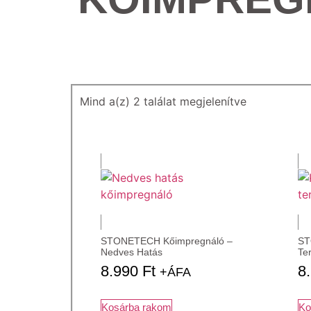
Mind a(z) 2 találat megjelenítve
STONETECH Kőimpregnáló –
ST
Nedves Hatás
Te
8.990
Ft
8
+ÁFA
Kosárba rakom
Ko