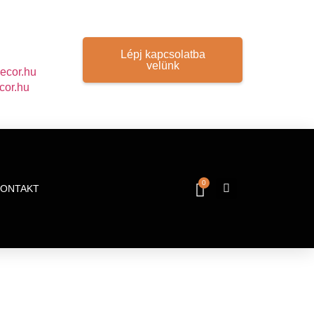
Lépj kapcsolatba
velünk
ecor.hu
cor.hu
0
KONTAKT