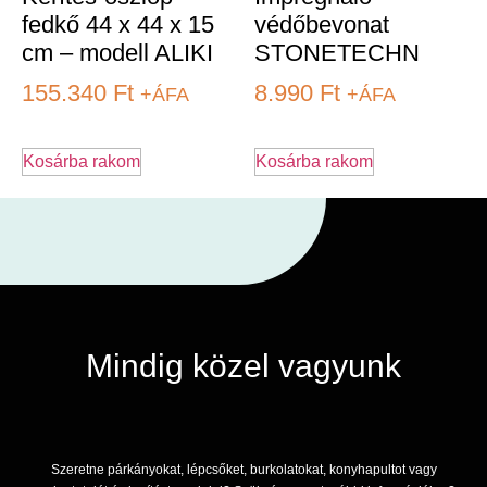
fedkő 44 x 44 x 15
védőbevonat
cm – modell ALIKI
STONETECHN
155.340
Ft
8.990
Ft
+ÁFA
+ÁFA
Kosárba rakom
Kosárba rakom
Mindig közel vagyunk
Szeretne párkányokat, lépcsőket, burkolatokat, konyhapultot vagy