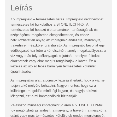
Leírás
Kő impregnáló – természetes hatás. Impregnáló védőbevonat
természetes kő burkolathoz a STONETECHN-től. A
természetes kő hosszú élettartamának, tartósságának és
szépségének megőrzése elengedhetetlen, és ehhez
nélkülözhetetlen anyag az impregnáló andezitre, márványra,
travertinre, mészkőre, gránitra stb. Az impregnáló bevonat egy
védőpajzsot hoz létre a kő felszínén, amely megakadályozza a
víz vagy más folyadékanyagok bejutását, amelyek foltokat
okozhatnak vagy akár meg is rongálhatják a követ. Ez a
kezelés az utolsó lépés bármilyen természetes kőfelület
újraállításában.
Az impregnálás alatt a pórusok lezárását értjük, hogy a víz ne
tudjon a kő mélyére behatolni. Nagyon fontos, hogy ez a
különleges megoldás minőségi legyen, és hagyja a követ
lélegezni, ezt a mi impregnálóink biztosítják.
Válasszon minőségi impregnálót jó áron a STONETECHN-tól.
Így megőrizheti az andezit, a márvány, a travertin, a mészkő, a
gránit vagy más természetes kőfelületek eredeti megjelenését.