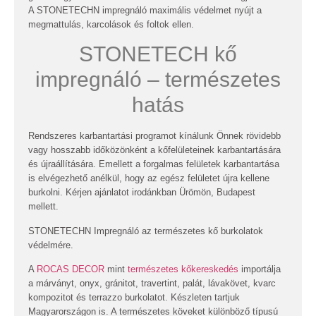
A STONETECHN impregnáló maximális védelmet nyújt a
megmattulás, karcolások és foltok ellen.
STONETECH kő
impregnáló – természetes
hatás
Rendszeres karbantartási programot kínálunk Önnek rövidebb
vagy hosszabb időközönként a kőfelületeinek karbantartására
és újraállítására. Emellett a forgalmas felületek karbantartása
is elvégezhető anélkül, hogy az egész felületet újra kellene
burkolni. Kérjen ajánlatot irodánkban Ürömön, Budapest
mellett.
STONETECHN Impregnáló az természetes kő burkolatok
védelmére.
A
ROCAS DECOR
mint
természetes kőkereskedés
importálja
a márványt, onyx, gránitot, travertint, palát, lávakövet, kvarc
kompozitot és terrazzo burkolatot. Készleten tartjuk
Magyarországon is. A természetes köveket különböző típusú