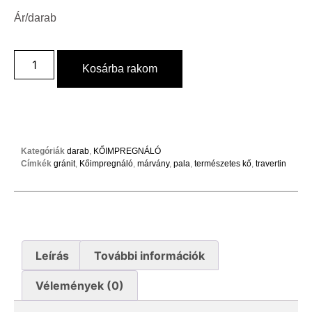
Ár/darab
Kosárba rakom
Kategóriák
darab
,
KŐIMPREGNÁLÓ
Címkék
gránit
,
Kőimpregnáló
,
márvány
,
pala
,
természetes kő
,
travertin
Leírás
További információk
Vélemények (0)