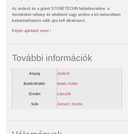
Az andezit és a gránit STONETECHN felületkezelése: a
termékeket néhány év elteltével vagy amikor a kő nehezebben
karbantarthatóvá válik újra kell alkalmazni.
Kérjen ajánlatot most !
További információk
Anyag
Andezit
Beltér/Kültér
Beltér
,
Kültér
Eredet
Lépcsők
Szín
Antracit
,
Szürke