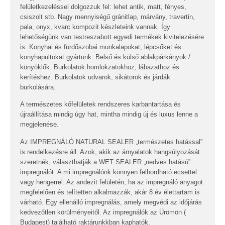
felületkezeléssel dolgozzuk fel: lehet antik, matt, fényes,
csiszolt stb. Nagy mennyiségű gránitlap, márvány, travertin,
pala, onyx, kvarc kompozit készleteink vannak. Így
lehetőségünk van testreszabott egyedi termékek kivitelezésére
is. Konyhai és fürdőszobai munkalapokat, lépcsőket és
konyhapultokat gyártunk. Belső és külső ablakpárkányok /
könyöklők. Burkolatok homlokzatokhoz, lábazathoz és
kerítéshez. Burkolatok udvarok, sikátorok és járdák
burkolására.
A természetes kőfelületek rendszeres karbantartása és
újraállítása mindig úgy hat, mintha mindig új és luxus lenne a
megjelenése.
Az IMPREGNÁLÓ NATURAL SEALER „természetes hatással”
is rendelkezésre áll. Azok, akik az árnyalatok hangsúlyozását
szeretnék, választhatják a WET SEALER „nedves hatású”
impregnálót. A mi impregnálónk könnyen felhordható ecsettel
vagy hengerrel. Az andezit felületén, ha az impregnáló anyagot
megfelelően és telítetten alkalmazzák, akár 8 év élettartam is
várható. Egy ellenálló impregnálás, amely megvédi az időjárás
kedvezőtlen körülményeitől. Az impregnálók az Ürömön (
Budapest) található raktárunkkban kaphatók.