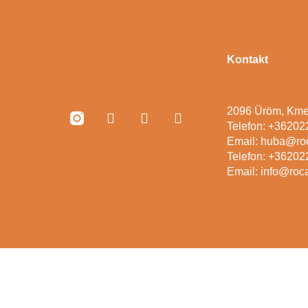
Kontakt
2096 Üröm, Kme
Telefon: +3620
Email: huba@ro
Telefon: +3620
Email: info@roc
©+2026, Rocas Decor – Minden jog fenntartva