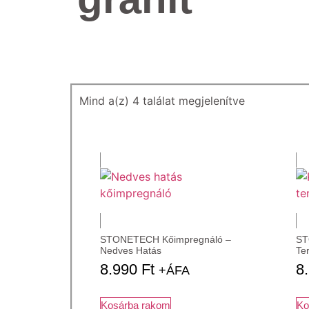
Mind a(z) 4 találat megjelenítve
STONETECH Kőimpregnáló –
ST
Nedves Hatás
Te
8.990
Ft
8
+ÁFA
Kosárba rakom
Ko