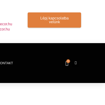
Lépj kapcsolatba
velünk
ecor.hu
cor.hu
0
KONTAKT