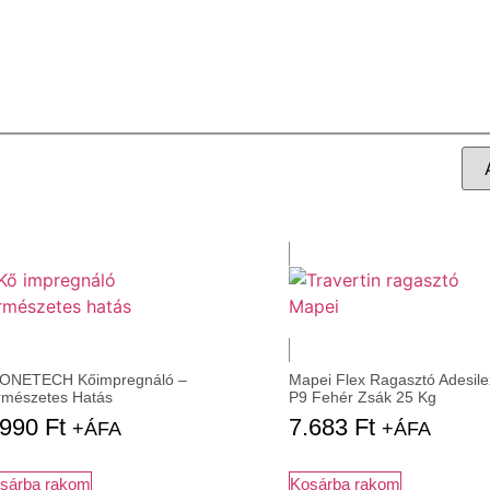
ONETECH Kőimpregnáló –
Mapei Flex Ragasztó Adesile
rmészetes Hatás
P9 Fehér Zsák 25 Kg
.990
Ft
7.683
Ft
+ÁFA
+ÁFA
sárba rakom
Kosárba rakom