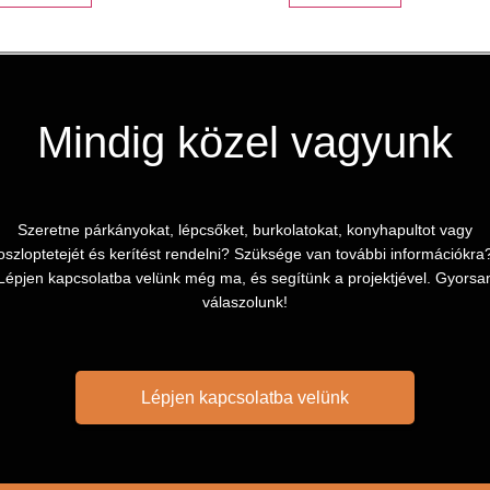
Mindig közel vagyunk
Szeretne párkányokat, lépcsőket, burkolatokat, konyhapultot vagy
oszloptetejét és kerítést rendelni? Szüksége van további információkra
Lépjen kapcsolatba velünk még ma, és segítünk a projektjével. Gyorsa
válaszolunk!
Lépjen kapcsolatba velünk