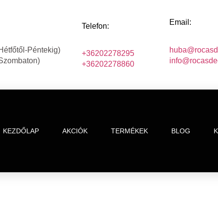
Email:
Telefon:
Hétfőtől-Péntekig)
huba@rocasd
+36202278295
(Szombaton)
info@rocasde
+36202278860
KEZDŐLAP
AKCIÓK
TERMÉKEK
BLOG