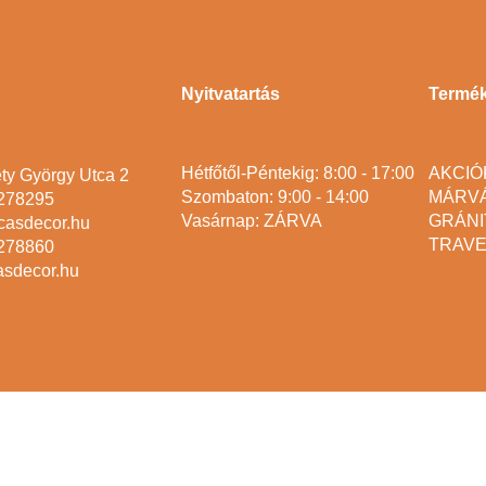
Nyitvatartás
Termé
Hétfőtől-Péntekig: 8:00 - 17:00
AKCIÓ
ty György Utca 2
Szombaton: 9:00 - 14:00
MÁRV
2278295
Vasárnap: ZÁRVA
GRÁNI
casdecor.hu
TRAVE
2278860
asdecor.hu