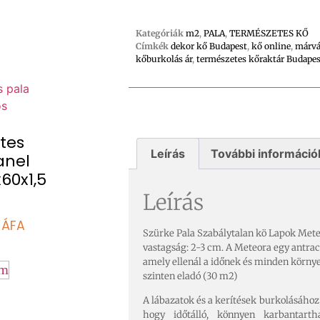
Kategóriák
m2
,
PALA
,
TERMÉSZETES KŐ
Címkék
dekor kő Budapest
,
kő online
,
márv
kőburkolás ár
,
természetes kőraktár Budapes
tes
Leírás
További információ
anel
x60x1,5
Leírás
+ÁFA
Szürke Pala Szabálytalan kö Lapok Mete
vastagság: 2-3 cm. A Meteora egy antrac
amely ellenál a időnek és minden környe
om
szinten eladó (30 m2)
A lábazatok és a kerítések burkolásáho
hogy időtálló, könnyen karbantart