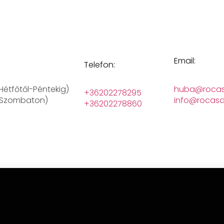
Email:
Telefon:
(Hétfőtől-Péntekig)
huba@rocas
+36202278295
 (Szombaton)
info@rocasd
+36202278860