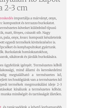
a 2-3 cm
ereskedés
importálja a márványt, onyx,
varc kompozitot és terrazzo burkolatot.
 természetes köveket különböző típusú
ik, matt, fényes, csiszolt stb. Nagy
n, pala, onyx, kvarc kompozit készleteink
ott egyedi termékek kivitelezésére is.
épcsőket és konyhapultokat gyártunk.
lők. Burkolatok homlokzatokhoz,
varok, sikátorok és járdák burkolására.
ves ügyfelünk igényét. Természetes kőből
lakossági, mind állami és kereskedelmi
indig megtalálható a természetes kő,
ejlett technológiánk van a természetes kő
 egyedi termékek megmunkálási ideje 2-3
ltatásokat kínálunk a természetes kőhöz.
 munka minőségét és tartósságát illetően.
t,
és tanácsadóink a lehető leghamarabb