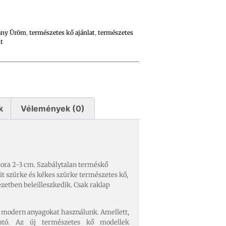
ány Üröm
,
természetes kő ajánlat
,
természetes
t
k
Vélemények (0)
ora 2-3 cm. Szabálytalan terméskő
it szürke és kékes szürke természetes kő,
zetben beleilleszkedik. C
sak raklap
z modern anyagokat használunk. Amellett,
ható. Az új természetes kő modellek