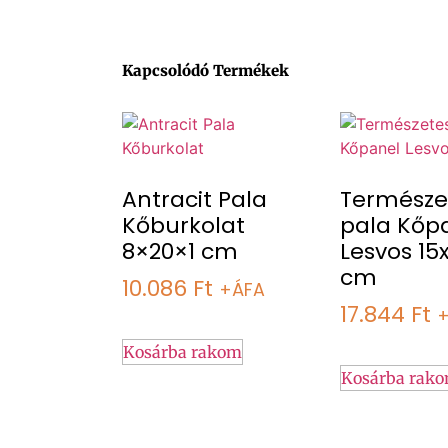
Kapcsolódó Termékek
Antracit Pala
Természe
Kőburkolat
pala Kőp
8×20×1 cm
Lesvos 15
cm
10.086
Ft
+ÁFA
17.844
Ft
Kosárba rakom
Kosárba rak