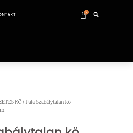
0
ONTAKT
ZETES KŐ
/ Pala Szabálytalan kö
cm
abálytalan kö