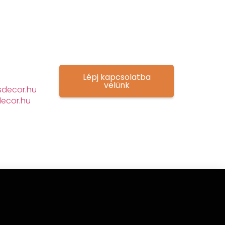
Lépj kapcsolatba
velünk
decor.hu
ecor.hu