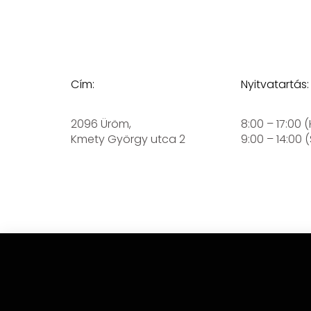
Cím:
Nyitvatartás:
2096 Üröm,
8:00 – 17:00 
Kmety György utca 2
9:00 – 14:00