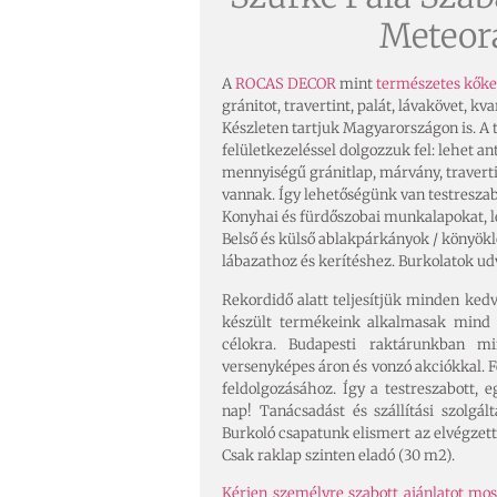
Meteor
A
ROCAS DECOR
mint
természetes kők
gránitot, travertint, palát, lávakövet, k
Készleten tartjuk Magyarországon is. A
felületkezeléssel dolgozzuk fel: lehet ant
mennyiségű gránitlap, márvány, traverti
vannak. Így lehetőségünk van testreszab
Konyhai és fürdőszobai munkalapokat, l
Belső és külső ablakpárkányok / könyök
lábazathoz és kerítéshez. Burkolatok ud
Rekordidő alatt teljesítjük minden ked
készült termékeink alkalmasak mind 
célokra. Budapesti raktárunkban m
versenyképes áron és vonzó akciókkal. F
feldolgozásához. Így a testreszabott,
nap! Tanácsadást és szállítási szolgá
Burkoló csapatunk elismert az elvégzett
C
sak raklap szinten eladó (30 m2).
Kérjen személyre szabott ajánlatot mos