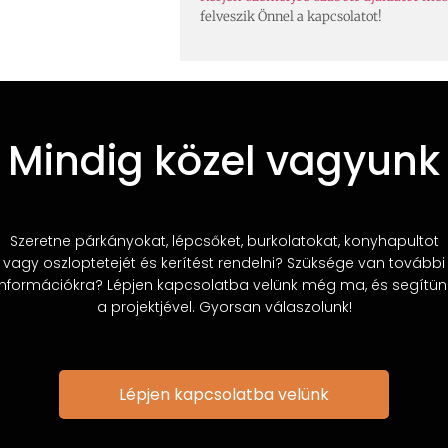
felveszik Önnel a kapcsolatot!
Mindig közel vagyunk
Szeretne párkányokat, lépcsőket, burkolatokat, konyhapultot
vagy oszloptetejét és kerítést rendelni? Szüksége van további
információkra? Lépjen kapcsolatba velünk még ma, és segítün
a projektjével. Gyorsan válaszolunk!
Lépjen kapcsolatba velünk