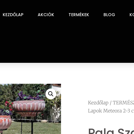
KEZDŐLAP
AKCIÓK
TERMÉKEK
BLOG
K
Kezdőlap
/
TERMÉS
Lapok Meteora 2-3 
Pala Sz