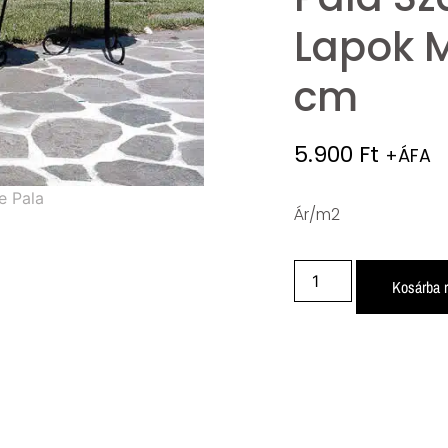
Lapok 
cm
5.900
Ft
+ÁFA
Ár/m2
Kosárba 