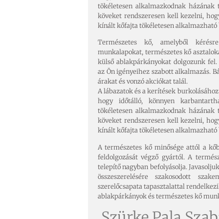
tökéletesen alkalmazkodnak házának 
köveket rendszeresen kell kezelni, hog
kínált kőfajta tökéletesen alkalmazható
Természetes kő, amelyből kérésr
munkalapokat, természetes kő asztaloka
külső ablakpárkányokat dolgozunk fel
az Ön igényeihez szabott alkalmazás. 
árakat és vonzó akciókat talál.
A lábazatok és a kerítések burkolásáho
hogy időtálló, könnyen karbantart
tökéletesen alkalmazkodnak házának 
köveket rendszeresen kell kezelni, hog
kínált kőfajta tökéletesen alkalmazható
A természetes kő minősége attól a kőb
feldolgozását végző gyártól. A termé
telepítő nagyban befolyásolja. Javasolj
összeszerelésére szakosodott sza
szerelőcsapata tapasztalattal rendelkezi
ablakpárkányok és természetes kő munka
Szürke Pala Szab