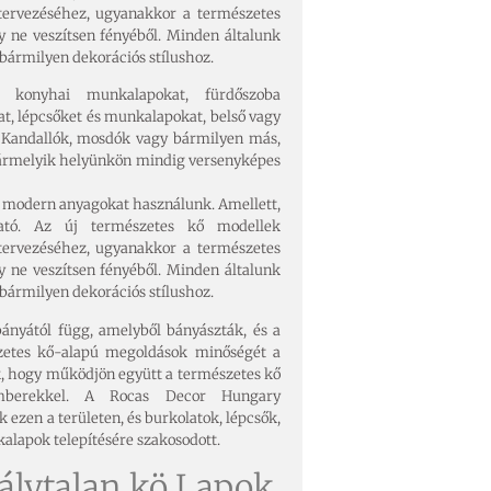
tervezéséhez, ugyanakkor a természetes
y ne veszítsen fényéből. Minden általunk
 bármilyen dekorációs stílushoz.
e konyhai munkalapokat, fürdőszoba
t, lépcsőket és munkalapokat, belső vagy
. Kandallók, mosdók vagy bármilyen más,
Bármelyik helyünkön mindig versenyképes
z modern anyagokat használunk. Amellett,
ható. Az új természetes kő modellek
tervezéséhez, ugyanakkor a természetes
y ne veszítsen fényéből. Minden általunk
 bármilyen dekorációs stílushoz.
ányától függ, amelyből bányászták, és a
szetes kő-alapú megoldások minőségét a
uk, hogy működjön együtt a természetes kő
kemberekkel. A Rocas Decor Hungary
k ezen a területen, és burkolatok, lépcsők,
lapok telepítésére szakosodott.
álytalan kö Lapok