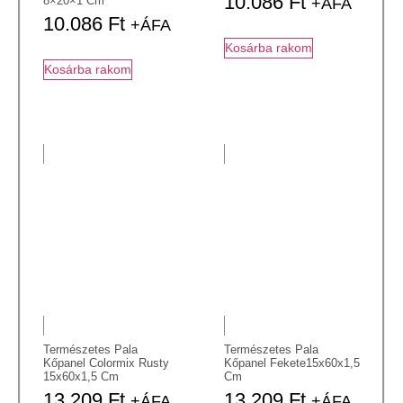
10.086
Ft
8×20×1 Cm
+ÁFA
10.086
Ft
+ÁFA
Kosárba rakom
Kosárba rakom
Természetes Pala
Természetes Pala
Kőpanel Colormix Rusty
Kőpanel Fekete15x60x1,5
15x60x1,5 Cm
Cm
13.209
Ft
13.209
Ft
+ÁFA
+ÁFA