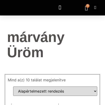
0
márvány
Üröm
Mind a(z) 10 találat megjelenítve