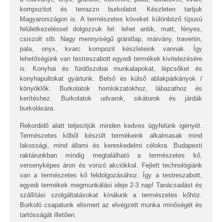
kompozitot és terrazzo burkolatot. Készleten tartjuk
Magyarországon is. A természetes köveket különböző típusú
felületkezeléssel dolgozzuk fel: lehet antik, matt, fényes,
csiszolt stb. Nagy mennyiségű gránitlap, márvány, travertin,
pala, onyx, kvarc kompozit készleteink vannak. Így
lehetőségünk van testreszabott egyedi termékek kivitelezésére
is. Konyhai és fürdőszobai munkalapokat, lépcsőket és
konyhapultokat gyártunk. Belső és külső ablakpárkányok /
könyöklők. Burkolatok homlokzatokhoz, lábazathoz és
kerítéshez. Burkolatok udvarok, sikátorok és járdák
burkolására.
Rekordidő alatt teljesítjük minden kedves ügyfelünk igényét.
Természetes kőből készült termékeink alkalmasak mind
lakossági, mind állami és kereskedelmi célokra. Budapesti
raktárunkban mindig megtalálható a természetes kő,
versenyképes áron és vonzó akciókkal. Fejlett technológiánk
van a természetes kő feldolgozásához. Így a testreszabott,
egyedi termékek megmunkálási ideje 2-3 nap! Tanácsadást és
szállítási szolgáltatásokat kínálunk a természetes kőhöz.
Burkoló csapatunk elismert az elvégzett munka minőségét és
tartósságát illetően.