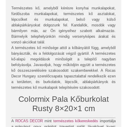
Természetes kő, amelyből kérésre konyhai munkalapokat,
fürdőszoba munkalapokat, természetes kő asztalokat,
lépcsőket és munkalapokat, belső vagy külső
ablakpárkányokat dolgozunk fel. Kandallók, mosdók vagy
bármilyen más, az Ön igényeihez szabott alkalmazás.
Bármelyik telephelyünkön mindig versenyképes árakat és
vonzó akciókat talál.
A természetes kő minősége attól a kőbányától függ, amelyből
bányászták, és a feldolgozását végző gyártól. A természetes
kő-alapú megoldások minőségét a telepítő nagyban
befolyásolja. Javasoljuk, hogy működjön együtt a természetes
kő összeszerelésére szakosodott szakemberekkel. A Rocas
Decor Hungary szerelőcsapata tapasztalattal rendelkezik ezen
a területen, és burkolatok, lépcsők, ablakpárkányok és
természetes kő munkalapok telepítésére szakosodott.
Colormix Pala Kőburkolat
Rusty 8×20×1 cm
A
ROCAS DECOR
mint
természetes kőkereskedés
importálja
a márványt, onyx, gránitot, travertint, palát, lávakövet, kvarc