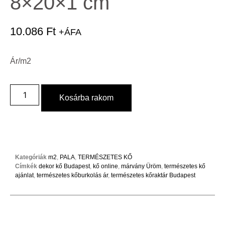
8×20×1 cm
10.086
Ft
+ÁFA
Ár/m2
Kosárba rakom
Kategóriák
m2
,
PALA
,
TERMÉSZETES KŐ
Címkék
dekor kő Budapest
,
kő online
,
márvány Üröm
,
természetes kő
ajánlat
,
természetes kőburkolás ár
,
természetes kőraktár Budapest