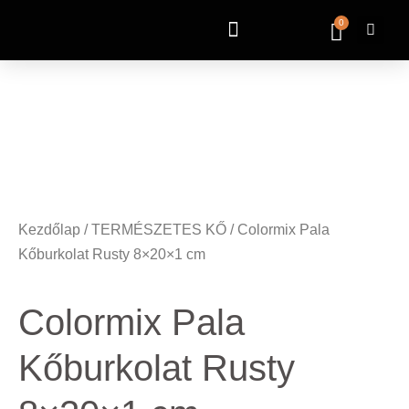
https://vanguardid.com/
0
Kezdőlap
/
TERMÉSZETES KŐ
/ Colormix Pala
Kőburkolat Rusty 8×20×1 cm
Colormix Pala
Kőburkolat Rusty