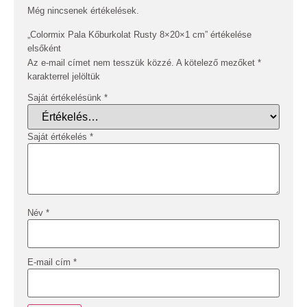
Még nincsenek értékelések.
„Colormix Pala Kőburkolat Rusty 8×20×1 cm” értékelése
elsőként
Az e-mail címet nem tesszük közzé.
A kötelező mezőket
*
karakterrel jelöltük
Saját értékelésünk
*
Saját értékelés
*
Név
*
E-mail cím
*