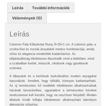
Leírás
További információk
Vélemények (0)
Leírás
Colormix Pala Kőburkolat Rusty 8×20×1 cm. A colormix pala- a
szürke-füst és rozsda árnyalatok merész kombinációja, amely
stílus és elegancia mindenféle kialakításhoz. Az
időjárásállóság tökéletesen illeszkedik mind a beltérben, mind
a szabadban kertek, teraszok, sikátorok vagy gazebosok
számára.
A lábazatok és a kerítések burkolásához modern anyagokat
használunk. Amellett, hogy időtálló, könnyen karbantartható.
Az új természetes kő modellek tökéletesen alkalmazkodnak
házának tervezéséhez, ugyanakkor a természetes köveket
rendszeresen kell kezelni, hogy ne veszítsen fényéből. Minden
általunk kínált kőfajta tökéletesen alkalmazható bármilyen
dekorációs stílushoz.