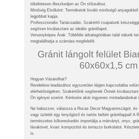
tökéletesen illeszkedjen az Ön stílusához.
Minőség Elsőként: Termékeink kiváló minőségű anyagokból
legjobbat kapja.
Professzionális Tanácsadás: Szakértő csapatunk készséggel
segítsen kiválasztani az ideális gránitlapot.
Versenyképes Árak: Többféle árkategóriában talál nálunk te
megtalálhatja a számára megfelelőt.
Gránit lángolt felület Bi
60x60x1,5 cm
Hogyan Vásárolhat?
Rendelése leadásához egyszerűen lépjen kapcsolatba velünk
elérhetőségeken. Szakértőink segítenek Önnek kiválasztani a
Ön igényei szerint. Kérésére akár ingyenes mintadarabokat i
Ne habozzon, válassza a Rocas Decor Magyarországot, és v
vagy üzletét egy lenyűgöző és tartós beltéri gránitlappal
természetes kőkereskedés importálja a márványt, onyx, gránit
lávakövet, kvarc kompozitot és terrazzo burkolatot. Készle
is.