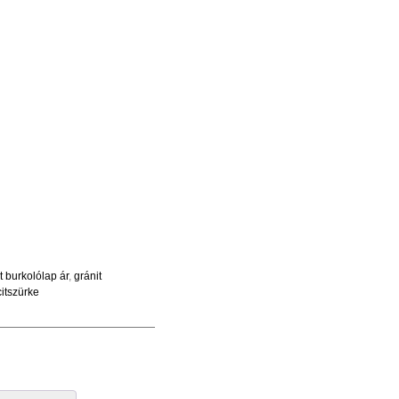
t burkolólap ár
,
gránit
citszürke