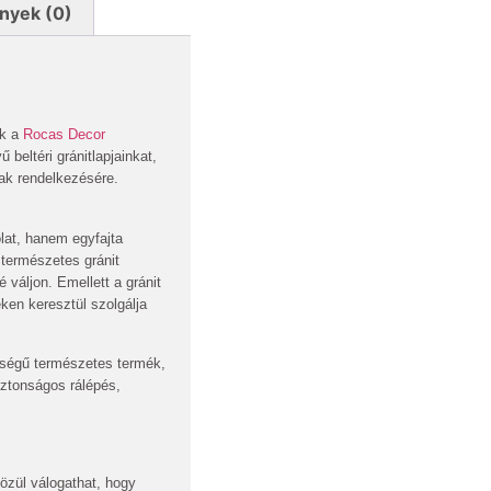
nyek (0)
ük a
Rocas Decor
beltéri gránitlapjainkat,
ak rendelkezésére.
lat, hanem egyfajta
 természetes gránit
váljon. Emellett a gránit
ken keresztül szolgálja
nőségű természetes termék,
iztonságos rálépés,
özül válogathat, hogy