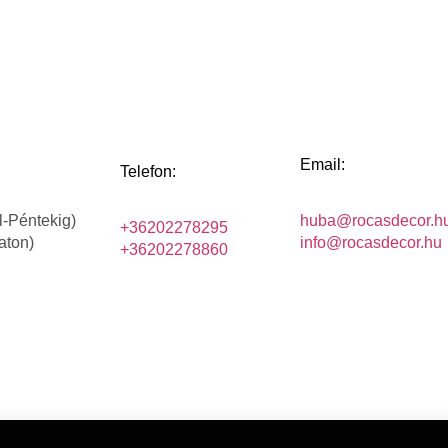
Email:
Telefon:
l-Péntekig)
huba@rocasdecor.h
+36202278295
aton)
info@rocasdecor.hu
+36202278860