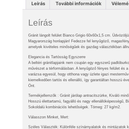
Leírás
További információk
Vélemé
Leírás
Gránit lángolt felület Bianco Grigio 60x60x1,5 cm. Üdvözölj
Magyarország honlapján! Fedezze fel lenyűgöző, magasfényű 
amelyek kivételes minőségűek és gazdag választékban álln
Elegancia és Tartósság Egyszerre
A beltéri gránitlapjaink nem csupán egy egyszerű padlóburko
művészet a térformálásban. A lenyűgöző fényes felület és a
varázsa egyesül, hogy otthona vagy üzlete igazi mesterművé 
kiemelkedően tartós és ellenálló, így garantáltan hosszú éve
Önt.
Termékjellemzők : Gránit járólap antracitszürke, Kiváló mi
Hosszú élettartamú, fagyálló és nagy ellenállóképességű, B
Sokoldalú kombinációs lehetőségek. Tömeg: 27 kg/m2.
Válasszon Minket, Mert:
Széles Választék: Különféle színárnyalatok és mintázatok k