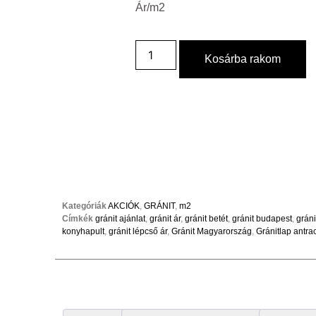
Ár/m2
Kosárba rakom
Kategóriák
AKCIÓK
,
GRÁNIT
,
m2
Címkék
gránit ajánlat
,
gránit ár
,
gránit betét
,
gránit budapest
,
gráni
konyhapult
,
gránit lépcső ár
,
Gránit Magyarország
,
Gránitlap antra