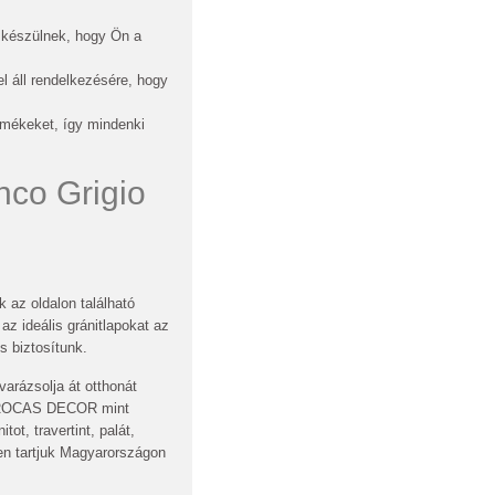
 készülnek, hogy Ön a
 áll rendelkezésére, hogy
rmékeket, így mindenki
anco Grigio
 az oldalon található
z ideális gránitlapokat az
s biztosítunk.
arázsolja át otthonát
! A ROCAS DECOR mint
ot, travertint, palát,
ten tartjuk Magyarországon