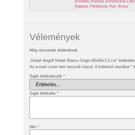
Kockakő
,
Konyha
,
Konyha pult
,
Lépc
Nappali
,
Párkányok
,
Pult
,
Terasz
Vélemények
Még nincsenek értékelések.
„Gránit lángolt felület Bianco Grigio 60x60x1,5 cm” értékelé
Az e-mail címet nem tesszük közzé.
A kötelező mezőket
*
k
Saját értékelésünk
*
Saját értékelés
*
Név
*