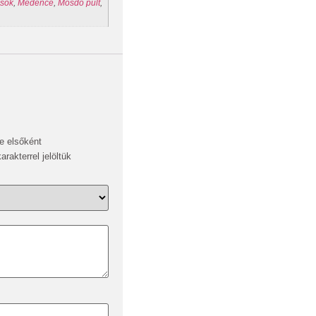
sők
,
Medence
,
Mosdó pult
,
se elsőként
arakterrel jelöltük