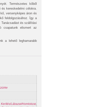
ényét. Természetes kőből
i és kereskedelmi célokra.
 kő, versenyképes áron és
 kő feldolgozásához. Így a
 Tanácsadást és szállítási
ló csapatunk elismert az
nk a lehető leghamarabb
Szürke
,
Kerítés/Lábazat/Homlokzat
,