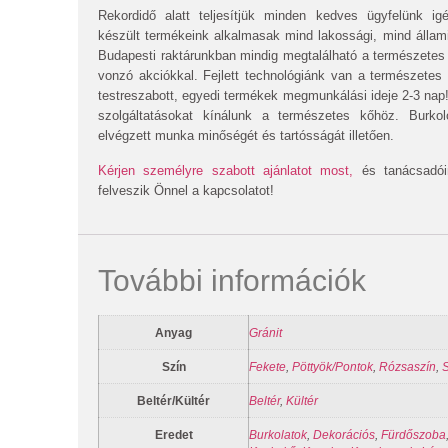
Rekordidő alatt teljesítjük minden kedves ügyfelünk ig
készült termékeink alkalmasak mind lakossági, mind állam
Budapesti raktárunkban mindig megtalálható a természetes
vonzó akciókkal. Fejlett technológiánk van a természetes
testreszabott, egyedi termékek megmunkálási ideje 2-3 nap!
szolgáltatásokat kínálunk a természetes kőhöz. Burko
elvégzett munka minőségét és tartósságát illetően.
Kérjen személyre szabott ajánlatot most,
és tanácsadói
felveszik Önnel a kapcsolatot!
További információk
Anyag
Gránit
Szín
Fekete
,
Pöttyök/Pontok
,
Rózsaszín
,
Beltér/Kültér
Beltér
,
Kültér
Eredet
Burkolatok
,
Dekorációs
,
Fürdőszoba