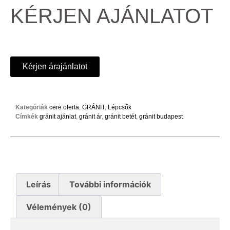
KÉRJEN AJÁNLATOT
Kérjen árajánlatot
Kategóriák
cere oferta
,
GRÁNIT
,
Lépcsők
Címkék
gránit ajánlat
,
gránit ár
,
gránit betét
,
gránit budapest
Leírás
További információk
Vélemények (0)