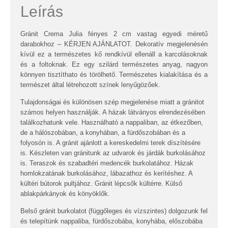
Leírás
Gránit Crema Julia fényes 2 cm vastag egyedi méretű
darabokhoz – KÉRJEN AJÁNLATOT. Dekoratív megjelenésén
kívül ez a természetes kő rendkívül ellenáll a karcolásoknak
és a foltoknak. Ez egy szilárd természetes anyag, nagyon
könnyen tisztíthato és törölhető. Természetes kialakítása és a
természet által létrehozott színek lenyűgözőek.
Tulajdonságai és különösen szép megjelenése miatt a gránitot
számos helyen használják. A házak látványos elrendezésében
találkozhatunk vele. Használható a nappaliban, az étkezőben,
de a hálószobában, a konyhában, a fürdőszobában és a
folyosón is. A gránit ajánlott a kereskedelmi terek díszítésére
is. Készleten van gránitunk az udvarok és járdák burkolásához
is. Teraszok és szabadtéri medencék burkolatához. Házak
homlokzatának burkolásához, lábazathoz és kerítéshez. A
kültéri bútorok pultjához. Gránit lépcsők kültérre. Külső
ablakpárkányok és könyöklők.
Belső gránit burkolatot (függőleges és vízszintes) dolgozunk fel
és telepítünk nappaliba, fürdőszobába, konyhába, előszobába