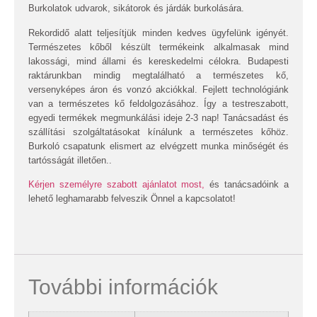
Burkolatok udvarok, sikátorok és járdák burkolására.
Rekordidő alatt teljesítjük minden kedves ügyfelünk igényét.
Természetes kőből készült termékeink alkalmasak mind
lakossági, mind állami és kereskedelmi célokra. Budapesti
raktárunkban mindig megtalálható a természetes kő,
versenyképes áron és vonzó akciókkal. Fejlett technológiánk
van a természetes kő feldolgozásához. Így a testreszabott,
egyedi termékek megmunkálási ideje 2-3 nap! Tanácsadást és
szállítási szolgáltatásokat kínálunk a természetes kőhöz.
Burkoló csapatunk elismert az elvégzett munka minőségét és
tartósságát illetően..
Kérjen személyre szabott ajánlatot most,
és tanácsadóink a
lehető leghamarabb felveszik Önnel a kapcsolatot!
További információk