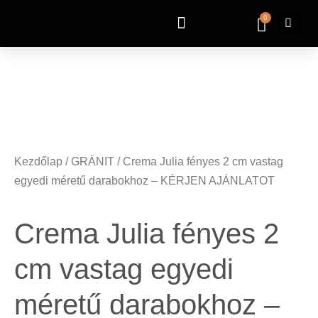
0
Kezdőlap
/
GRÁNIT
/ Crema Julia fényes 2 cm vastag
egyedi méretű darabokhoz – KÉRJEN AJÁNLATOT
Crema Julia fényes 2
cm vastag egyedi
méretű darabokhoz –