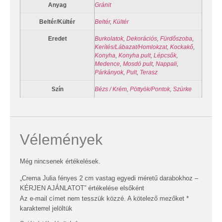
Anyag
Gránit
Beltér/Kültér
Beltér
,
Kültér
Eredet
Burkolatok
,
Dekorációs
,
Fürdőszoba
,
Kerítés/Lábazat/Homlokzat
,
Kockakő
,
Konyha
,
Konyha pult
,
Lépcsők
,
Medence
,
Mosdó pult
,
Nappali
,
Párkányok
,
Pult
,
Terasz
Szín
Bézs / Krém
,
Pöttyök/Pontok
,
Szürke
Vélemények
Még nincsenek értékelések.
„Crema Julia fényes 2 cm vastag egyedi méretű darabokhoz –
KÉRJEN AJÁNLATOT” értékelése elsőként
Az e-mail címet nem tesszük közzé.
A kötelező mezőket
*
karakterrel jelöltük