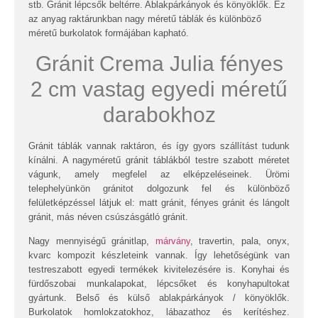
stb. Gránit lépcsők beltérre. Ablakpárkányok és könyöklők. Ez
az anyag raktárunkban nagy méretű táblák és különböző
méretű burkolatok formájában kapható.
Gránit Crema Julia fényes
2 cm vastag egyedi méretű
darabokhoz
Gránit táblák vannak raktáron, és így gyors szállítást tudunk
kínálni. A nagyméretű gránit táblákból testre szabott méretet
vágunk, amely megfelel az elképzeléseinek. Ürömi
telephelyünkön gránitot dolgozunk fel és különböző
felületképzéssel látjuk el: matt gránit, fényes gránit és lángolt
gránit, más néven csúszásgátló gránit.
Nagy mennyiségű gránitlap,
márvány
, travertin, pala, onyx,
kvarc kompozit készleteink vannak. Így lehetőségünk van
testreszabott egyedi termékek kivitelezésére is. Konyhai és
fürdőszobai munkalapokat, lépcsőket és konyhapultokat
gyártunk. Belső és külső ablakpárkányok / könyöklők.
Burkolatok homlokzatokhoz, lábazathoz és kerítéshez.