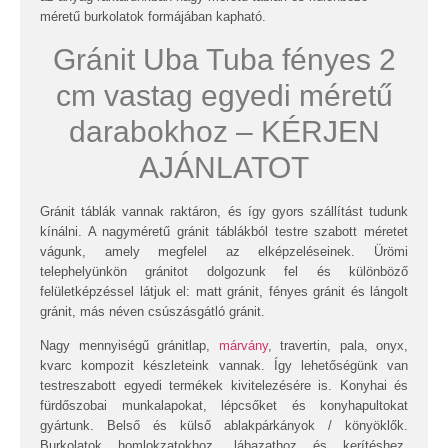
méretű burkolatok formájában kapható.
Gránit Uba Tuba fényes 2
cm vastag egyedi méretű
darabokhoz – KÉRJEN
AJÁNLATOT
Gránit táblák vannak raktáron, és így gyors szállítást tudunk
kínálni. A nagyméretű gránit táblákból testre szabott méretet
vágunk, amely megfelel az elképzeléseinek. Ürömi
telephelyünkön gránitot dolgozunk fel és különböző
felületképzéssel látjuk el: matt gránit, fényes gránit és lángolt
gránit, más néven csúszásgátló gránit.
Nagy mennyiségű gránitlap,
márvány
, travertin, pala, onyx,
kvarc kompozit készleteink vannak. Így lehetőségünk van
testreszabott egyedi termékek kivitelezésére is. Konyhai és
fürdőszobai munkalapokat, lépcsőket és konyhapultokat
gyártunk. Belső és külső ablakpárkányok / könyöklők.
Burkolatok homlokzatokhoz, lábazathoz és kerítéshez.