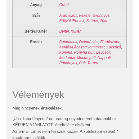
Anyag
Gránit
Szín
Aranyozott
,
Fekete
,
Gyöngyös
,
Pöttyök/Pontok
,
Szürke
,
Zöld
Beltér/Kültér
Beltér
,
Kültér
Eredet
Burkolatok
,
Dekorációs
,
Fürdőszoba
,
Kerítés/Lábazat/Homlokzat
,
Kockakő
,
Konyha
,
Konyha pult
,
Lépcsők
,
Medence
,
Mosdó pult
,
Nappali
,
Párkányok
,
Pult
,
Terasz
Vélemények
Még nincsenek értékelések.
„Uba Tuba fényes 2 cm vastag egyedi méretű darabokhoz –
KÉRJEN AJÁNLATOT” értékelése elsőként
Az e-mail címet nem tesszük közzé.
A kötelező mezőket
*
karakterrel jelöltük