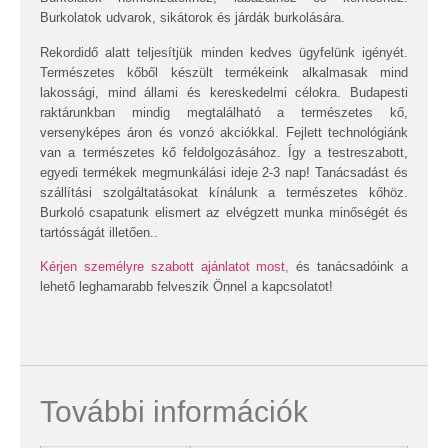
Burkolatok udvarok, sikátorok és járdák burkolására.
Rekordidő alatt teljesítjük minden kedves ügyfelünk igényét.
Természetes kőből készült termékeink alkalmasak mind
lakossági, mind állami és kereskedelmi célokra. Budapesti
raktárunkban mindig megtalálható a természetes kő,
versenyképes áron és vonzó akciókkal. Fejlett technológiánk
van a természetes kő feldolgozásához. Így a testreszabott,
egyedi termékek megmunkálási ideje 2-3 nap! Tanácsadást és
szállítási szolgáltatásokat kínálunk a természetes kőhöz.
Burkoló csapatunk elismert az elvégzett munka minőségét és
tartósságát illetően..
Kérjen személyre szabott ajánlatot most,
és tanácsadóink a
lehető leghamarabb felveszik Önnel a kapcsolatot!
További információk