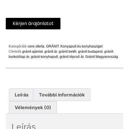
Kérjen árajánlatot
Kategóriák
cere oferta
,
GRÁNIT
,
Konyapult és konyhasziget
Címkék
gránit ajánlat
,
gránit ár
,
gránit betét
,
gránit budapest
,
gránit
burkolólap ár
,
gránit konyhapult
,
gránit lépcső ár
,
Gránit Magyarország
Leírás
További információk
Vélemények (0)
Leírás