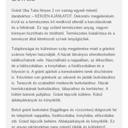
Gránit Uba Tuba fényes 2 cm vastag egyedi méretű
darabokhoz – KÉRJEN AJÁNLATOT. Dekoratív megjelenésén
kívül ez a természetes kő rendkívül ellenáll a karcolásoknak
és a foltoknak. Ez egy szilárd természetes anyag, nagyon
könnyen tisztíthato és törölhető. Természetes kialakítása és a
természet által létrehozott színek lenyűgözőek.
Tulajdonságai és különösen szép megjelenése miatt a gránitot
számos helyen használják. A házak látványos elrendezésében
találkozhatunk vele. Használható a nappaliban, az étkezőben,
de a hálószobában, a konyhában, a fürdőszobában és a
folyosón is. A gránit ajánlott a kereskedelmi terek díszítésére
is. Készleten van gránitunk az udvarok és járdák burkolásához
is. Teraszok és szabadtéri medencék burkolatához. Házak
homlokzatának burkolásához, lábazathoz és kerítéshez. A
kültéri bútorok pultjához. Gránit lépcsők kültérre. Külső
ablakpárkányok és könyöklők.
Belső gránit burkolatot (függőleges és vízszintes) dolgozunk fel
és telepítünk nappaliba, fürdőszobába, konyhába, előszobába
stb. Gránit lépcsők beltérre. Ablakpárkányok és könyöklők. Ez
az anyag raktárunkban nagy méretű táblák és különböző