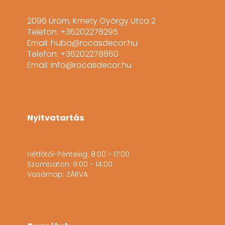
2096 Üröm, Kmety György Utca 2
Telefon: +36202278295
Email: huba@rocasdecor.hu
Telefon: +36202278860
Email: info@rocasdecor.hu
Nyitvatartás
Hétfőtől-Péntekig: 8:00 - 17:00
Szombaton: 9:00 - 14:00
Vasárnap: ZÁRVA