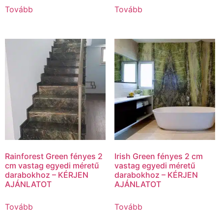
Tovább
Tovább
Rainforest Green fényes 2
Irish Green fényes 2 cm
cm vastag egyedi méretű
vastag egyedi méretű
darabokhoz – KÉRJEN
darabokhoz – KÉRJEN
AJÁNLATOT
AJÁNLATOT
Tovább
Tovább