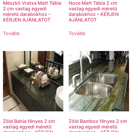
Mészkő Vratsa Matt Tàbla
Noce Matt Tàbla 2 cm
2 cm vastag egyedi
vastag egyedi méretű
méretű darabokhoz –
darabokhoz – KÉRJEN
KÉRJEN AJÁNLATOT
AJÁNLATOT
Tovább
Tovább
Zöld Bahia fényes 2 cm
Zöld Bamboo fényes 2 cm
vastag egyedi méretű
vastag egyedi méretű