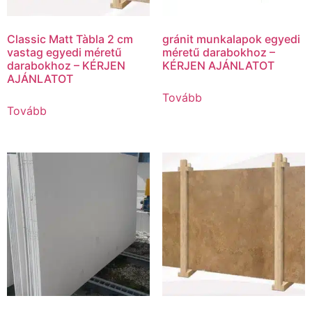
Classic Matt Tàbla 2 cm
gránit munkalapok egyedi
vastag egyedi méretű
méretű darabokhoz –
darabokhoz – KÉRJEN
KÉRJEN AJÁNLATOT
AJÁNLATOT
Tovább
Tovább