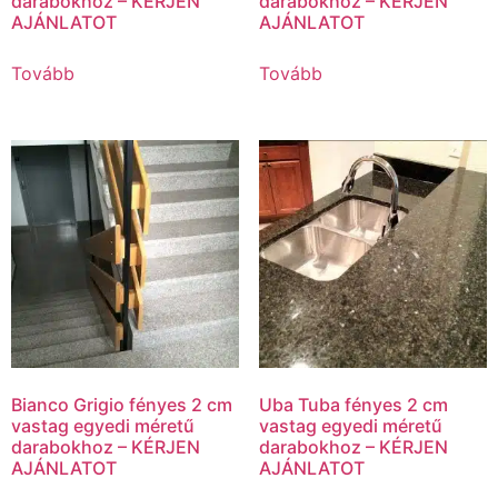
darabokhoz – KÉRJEN
darabokhoz – KÉRJEN
AJÁNLATOT
AJÁNLATOT
Tovább
Tovább
Bianco Grigio fényes 2 cm
Uba Tuba fényes 2 cm
vastag egyedi méretű
vastag egyedi méretű
darabokhoz – KÉRJEN
darabokhoz – KÉRJEN
AJÁNLATOT
AJÁNLATOT