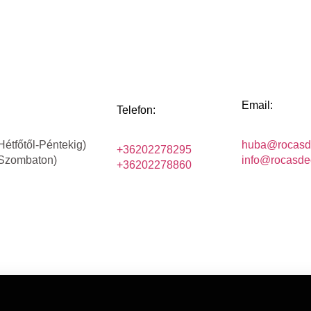
Email:
Telefon:
Hétfőtől-Péntekig)
huba@rocasd
+36202278295
(Szombaton)
info@rocasde
+36202278860