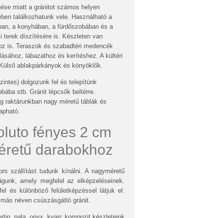
ése miatt a gránitot számos helyen
ében találkozhatunk vele. Használható a
ban, a konyhában, a fürdőszobában és a
mi terek díszítésére is. Készleten van
hoz is. Teraszok és szabadtéri medencék
sához, lábazathoz és kerítéshez. A kültéri
. Külső ablakpárkányok és könyöklők.
zintes) dolgozunk fel és telepítünk
bába stb. Gránit lépcsők beltérre.
g raktárunkban nagy méretű táblák és
apható.
oluto fényes 2 cm
éretű darabokhoz
ors szállítást tudunk kínálni. A nagyméretű
vágunk, amely megfelel az elképzeléseinek.
el és különböző felületképzéssel látjuk el:
t, más néven csúszásgátló gránit.
vertin, pala, onyx, kvarc kompozit készleteink