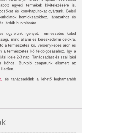
abott egyedi termékek kivitelezésére is.
pcsőket és konyhapultokat gyártunk. Belső
Burkolatok homlokzatokhoz, lábazathoz és
és járdák burkolására.
ves ügyfelünk igényét. Természetes kőből
sági, mind állami és kereskedelmi célokra.
ató a természetes kő, versenyképes áron és
an a természetes kő feldolgozásához. Így a
si ideje 2-3 nap! Tanácsadást és szállítási
es kőhöz. Burkoló csapatunk elismert az
lletően..
t,
és tanácsadóink a lehető leghamarabb
ók