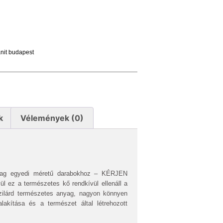
nit budapest
k
Vélemények (0)
stag egyedi méretű darabokhoz – KÉRJEN
 ez a természetes kő rendkívül ellenáll a
zilárd természetes anyag, nagyon könnyen
alakítása és a természet által létrehozott