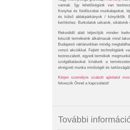
vannak. Így lehetőségünk van testresz
Konyhai és fürdőszobai munkalapokat, lé
és külső ablakpárkányok / könyöklők. 
kerítéshez. Burkolatok udvarok, sikátorok 
Rekordidő alatt teljesítjük minden ked
készült termékeink alkalmasak mind lakos
Budapesti raktárunkban mindig megtalálh
vonzó akciókkal. Fejlett technológiánk v
testreszabott, egyedi termékek megmunkálá
szolgáltatásokat kínálunk a természet
elvégzett munka minőségét és tartósságát i
Kérjen személyre szabott ajánlatot mos
felveszik Önnel a kapcsolatot!
További informáci