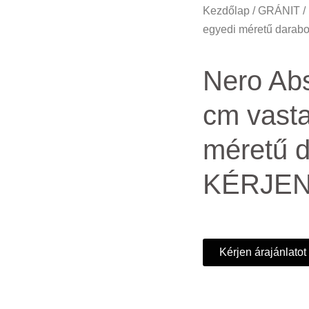
Kezdőlap
/
GRÁNIT
/
egyedi méretű dara
Nero Abs
cm vast
méretű 
KÉRJEN
Kérjen árajánlatot