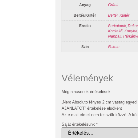
Anyag
Gránit
Beltér/Kültér
Beltér
,
Kültér
Eredet
Burkolatok
,
Dekor
Kockakő
,
Konyha
Nappali
,
Párkány
Szín
Fekete
Vélemények
Még nincsenek értékelések.
„Nero Absoluto fényes 2 cm vastag egye
AJÁNLATOT” értékelése elsőként
Az e-mail címet nem tesszük közzé.
A kö
Saját értékelésünk
*