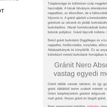
Tulajdonságai és különösen szép megjelen
használják. A házak látványos elrendezés
OT
nappaliban, az étkezőben, de a hálószobá
folyosón is. A gránit ajánlott a kereskedel
gránitunk az udvarok és járdák burkolásá
burkolatához. Házak homlokzatának burkolá
bútorok pultjához. Gránit lépcsők kültérre
Belső gránit burkolatot (függőleges és vízs
nappaliba, fürdőszobába, konyhába, előszo
Ablakpárkányok és könyöklők. Ez az anya
különböző méretű burkolatok formájában k
Gránit Nero Abs
vastag egyedi m
Gránit táblák vannak raktáron, és így gy
gránit táblákból testre szabott méretet 
Ürömi telephelyünkön gránitot dolgozunk f
matt gránit, fényes gránit és lángolt gráni
Nagy mennyiségű gránitlap,
márvány
, tra