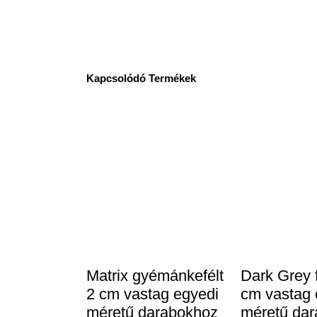
Kapcsolódó Termékek
Matrix gyémánkefélt
Dark Grey 
2 cm vastag egyedi
cm vastag 
méretű darabokhoz
méretű da