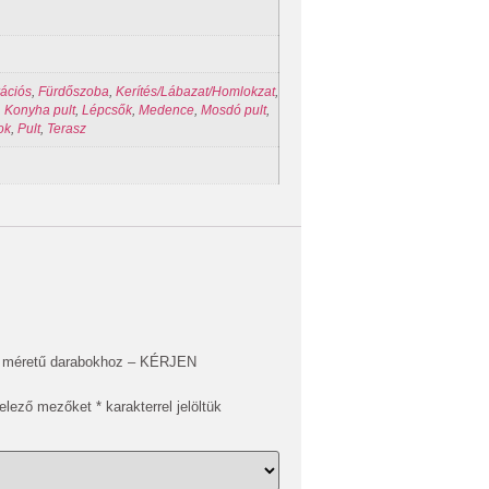
ációs
,
Fürdőszoba
,
Kerítés/Lábazat/Homlokzat
,
,
Konyha pult
,
Lépcsők
,
Medence
,
Mosdó pult
,
ok
,
Pult
,
Terasz
di méretű darabokhoz – KÉRJEN
telező mezőket
*
karakterrel jelöltük