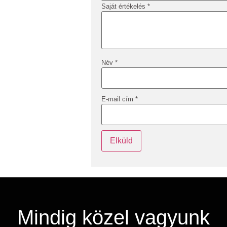
Saját értékelés
*
Név
*
E-mail cím
*
Mindig közel vagyunk