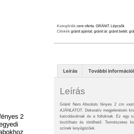
Kategóriák
cere oferta
,
GRÁNIT
,
Lépcsők
Címkék
gránit ajánlat
,
gránit ár
,
gránit betét
,
grá
Leírás
További információ
Leírás
Gránit Nero Absoluto fényes 2 cm va
AJÁNLATOT. Dekoratív megjelenésén kívül
fényes 2
karcolásoknak és a foltoknak. Ez egy s
tisztíthato és törölhető. Természetes ki
egyedi
színek lenyűgözőek.
rabokhoz