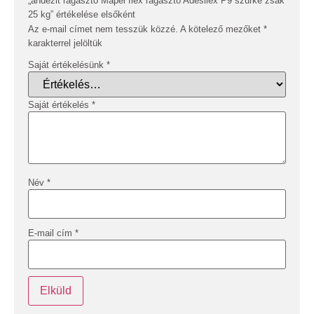
„andezit ragasztó Mapei flex ragasztó Adesilex P9 szürke zsák
25 kg” értékelése elsőként
Az e-mail címet nem tesszük közzé.
A kötelező mezőket
*
karakterrel jelöltük
Saját értékelésünk
*
Saját értékelés
*
Név
*
E-mail cím
*