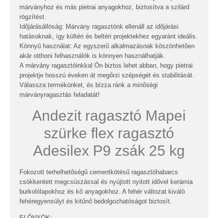
márványhoz és más pietrai anyagokhoz, biztosítva a szilárd
rögzítést.
Időjárásállóság: Márvány ragasztónk ellenáll az időjárási
hatásoknak, így kültéri és beltéri projektekhez egyaránt ideális.
Könnyű használat: Az egyszerű alkalmazásnak köszönhetően
akár otthoni felhasználók is könnyen használhatják.
A márvány ragasztóinkkal Ön biztos lehet abban, hogy pietrai
projektje hosszú éveken át megőrzi szépségét és stabilitását.
Válassza termékünket, és bízza ránk a minőségi
márványragasztás feladatát!
Andezit ragasztó Mapei
szürke flex ragasztó
Adesilex P9 zsák 25 kg
Fokozott terhelhetőségű cementkötésű ragasztóhabarcs
csökkentett megcsúszással és nyújtott nyitott idővel kerámia
burkolólapokhoz és kő anyagokhoz. A fehér változat kiváló
fehéregyensúlyt és kitűnő bedolgozhatóságot biztosít.
ELŐNYÖK: