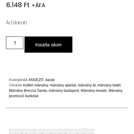
6.148
Ft
+ÁFA
Ár/darab
Kosárba rakom
Kategóriák
ANDEZIT
,
darab
Címkék
Kültéri márvány
,
márvány ajánlat
,
márvány ár
,
márvány betét
,
Márvány Breccia Sarda
,
márvány budapest
,
Márvány mosdó
,
Márvány
promóció burkolat