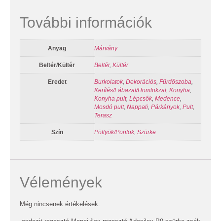
További információk
Anyag
Márvány
Beltér/Kültér
Beltér
,
Kültér
Eredet
Burkolatok
,
Dekorációs
,
Fürdőszoba
,
Kerítés/Lábazat/Homlokzat
,
Konyha
,
Konyha pult
,
Lépcsők
,
Medence
,
Mosdó pult
,
Nappali
,
Párkányok
,
Pult
,
Terasz
Szín
Pöttyök/Pontok
,
Szürke
Vélemények
Még nincsenek értékelések.