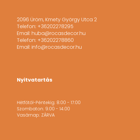
2096 Üröm, Kmety György Utca 2
Telefon: +36202278295
Email: huba@rocasdecor.hu
Telefon: +36202278860
Email: info@rocasdecor.hu
Nyitvatartás
Hétfőtől-Péntekig: 8:00 - 17:00
Szombaton: 9:00 - 14:00
Vasárnap: ZÁRVA