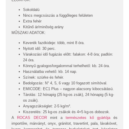
Sokoldalú
Nincs megcsúszás a függőleges felületen
Extra fehér
Kitűnő ár/minőség arány
MŰSZAKI ADATOK:
Keverék fazékideje: több, mint 8 óra.
Nyitott idő: 30 perc.
Várakozási idő fugázás előtt: falakon: 4-8 óra; padlón:
24 óra.
Könnyű gyalogosforgalommal terhelhető: kb. 24 óra.
Használatba vehető: kb. 14 nap.
Színek: szürke és fehér.
Bedolgozás: N° 4, 5, 6 vagy 10 fogazott simítóval.
EMICODE: EC1 Plus – nagyon alacsony kibocsátású.
Tárolás: 12 hónapig (25 kg-os zsák), 24 hónapig (5 kg-
os zsák).
Anyagszükséglet: 2-5 kg/m².
Kiszerelés: 25 kg-os zsákok és 4×5 kg-os dobozok.
A
ROCAS DECOR
mint a
természetes kő gyártója
és
importőre, márványt, onyx, gránitot, travertint, pala, lávakövet,