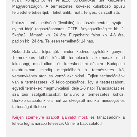
kvarc kompozitot és terrazzo burkolatokat tart készleten
Magyarországon. A természetes köveket különböző típusú
felülettel értékesítjük : lehet antik, matt, fényes, csiszolt stb.
Fokozott terhelhetőségű (flexibilis), lecsúszásmentes, nyújtott
nyitott idejű ragasztóhabarcs. C2TE. Anyagszükséglet: kb. 2-
5kg/m2. Járható: kb. 24 óra. Fugázható: falon kb. 4-8 óra,
padlón kb. 24 óra. Teljesen terhelhető: 14 nap.
Rekordidő alatt teljesítjük minden kedves ügyfelünk igényét.
Természetes kőből készült termékeink alkalmasak mind
lakossági, mind állami és kereskedelmi célokra. Budapesti
raktárunkban mindig megtalálható a természetes kő,
versenyképes áron és vonzó akciókkal. Fejlett technológiánk
van a természetes kő feldolgozásához. Így a testreszabott,
egyedi termékek megmunkálási ideje 2-3 nap! Tanácsadást és
szállítási szolgáltatásokat kínálunk a természetes kőhöz.
Burkoló csapatunk elismert az elvégzett munka minőségét és
tartósságát illetően.
Kérjen személyre szabott ajánlatot most,
és tanácsadóink a
lehető leghamarabb felveszik Önnel a kapcsolatot!