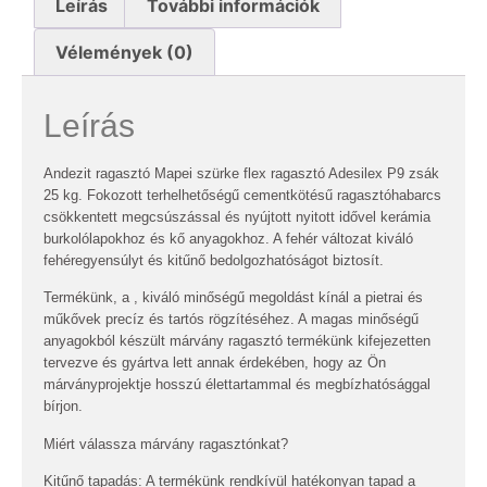
Leírás
További információk
Vélemények (0)
Leírás
Andezit ragasztó Mapei szürke flex ragasztó Adesilex P9 zsák
25 kg. Fokozott terhelhetőségű cementkötésű ragasztóhabarcs
csökkentett megcsúszással és nyújtott nyitott idővel kerámia
burkolólapokhoz és kő anyagokhoz. A fehér változat kiváló
fehéregyensúlyt és kitűnő bedolgozhatóságot biztosít.
Termékünk, a , kiváló minőségű megoldást kínál a pietrai és
műkővek precíz és tartós rögzítéséhez. A magas minőségű
anyagokból készült márvány ragasztó termékünk kifejezetten
tervezve és gyártva lett annak érdekében, hogy az Ön
márványprojektje hosszú élettartammal és megbízhatósággal
bírjon.
Miért válassza márvány ragasztónkat?
Kitűnő tapadás: A termékünk rendkívül hatékonyan tapad a