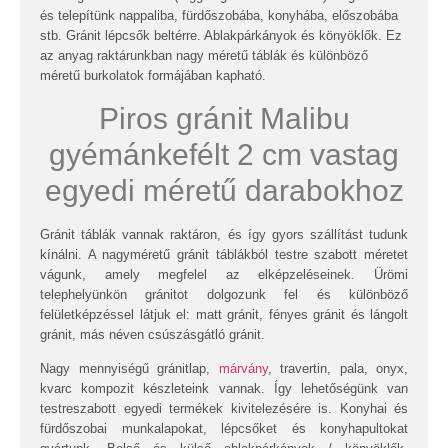
és telepítünk nappaliba, fürdőszobába, konyhába, előszobába
stb. Gránit lépcsők beltérre. Ablakpárkányok és könyöklők. Ez
az anyag raktárunkban nagy méretű táblák és különböző
méretű burkolatok formájában kapható.
Piros gránit Malibu
gyémánkefélt 2 cm vastag
egyedi méretű darabokhoz
Gránit táblák vannak raktáron, és így gyors szállítást tudunk
kínálni. A nagyméretű gránit táblákból testre szabott méretet
vágunk, amely megfelel az elképzeléseinek. Ürömi
telephelyünkön gránitot dolgozunk fel és különböző
felületképzéssel látjuk el: matt gránit, fényes gránit és lángolt
gránit, más néven csúszásgátló gránit.
Nagy mennyiségű gránitlap,
márvány
, travertin, pala, onyx,
kvarc kompozit készleteink vannak. Így lehetőségünk van
testreszabott egyedi termékek kivitelezésére is. Konyhai és
fürdőszobai munkalapokat, lépcsőket és konyhapultokat