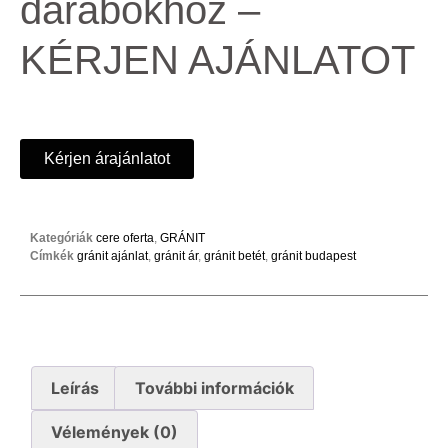
darabokhoz –
KÉRJEN AJÁNLATOT
Kérjen árajánlatot
Kategóriák
cere oferta
,
GRÁNIT
Címkék
gránit ajánlat
,
gránit ár
,
gránit betét
,
gránit budapest
Leírás
További információk
Vélemények (0)