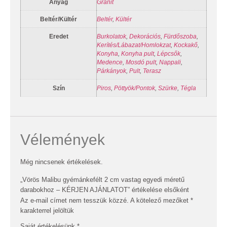
Anyag
Gránit
Beltér/Kültér
Beltér
,
Kültér
Eredet
Burkolatok
,
Dekorációs
,
Fürdőszoba
,
Kerítés/Lábazat/Homlokzat
,
Kockakő
,
Konyha
,
Konyha pult
,
Lépcsők
,
Medence
,
Mosdó pult
,
Nappali
,
Párkányok
,
Pult
,
Terasz
Szín
Piros
,
Pöttyök/Pontok
,
Szürke
,
Tégla
Vélemények
Még nincsenek értékelések.
„Vörös Malibu gyémánkefélt 2 cm vastag egyedi méretű
darabokhoz – KÉRJEN AJÁNLATOT” értékelése elsőként
Az e-mail címet nem tesszük közzé.
A kötelező mezőket
*
karakterrel jelöltük
Saját értékelésünk
*