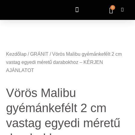
0
Kezdőlap
/
GRÁNIT
/ Vörös Malibu gyémánkefélt 2 cm
vastag egyedi méretű darabokhoz – KÉRJEN
AJÁNLATOT
Vörös Malibu
gyémánkefélt 2 cm
vastag egyedi méretű