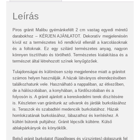
Leírás
Piros gránit Malibu gyémánkefélt 2 cm vastag egyedi méretű
darabokhoz – KÉRJEN AJÁNLATOT. Dekoratív megjelenésén
kívül ez a természetes kő rendkívül ellenáll a karcolásoknak
és a foltoknak. Ez egy szilárd természetes anyag, nagyon
könnyen tisztíthato és törölhető. Természetes kialakítása és a
természet által létrehozott színek lenyűgözőek.
Tulajdonságai és különösen szép megjelenése miatt a gránitot
számos helyen használják. A házak látványos elrendezésében
találkozhatunk vele. Használható a nappaliban, az étkezőben,
de a hálószobában, a konyhában, a fürdőszobában és a
folyosón is. A gránit ajánlott a kereskedelmi terek díszítésére
is. Készleten van gránitunk az udvarok és járdák burkolásához
is. Teraszok és szabadtéri medencék burkolatához. Házak
homlokzatának burkolásához, lábazathoz és kerítéshez. A
kültéri bútorok pultjához. Gránit lépcsők kültérre. Külső
ablakpárkányok és könyöklők.
Belső gránit burkolatot (függőleges és vízszintes) dolgozunk fel