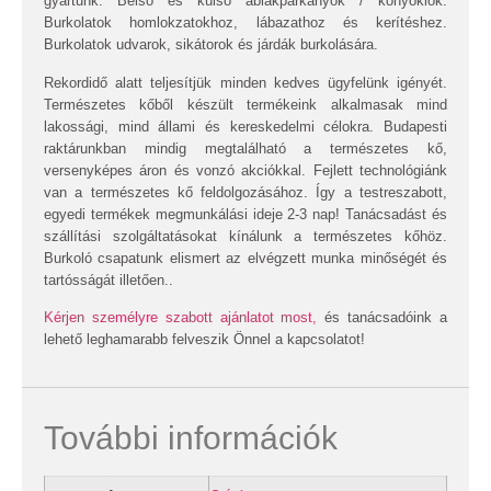
gyártunk. Belső és külső ablakpárkányok / könyöklők.
Burkolatok homlokzatokhoz, lábazathoz és kerítéshez.
Burkolatok udvarok, sikátorok és járdák burkolására.
Rekordidő alatt teljesítjük minden kedves ügyfelünk igényét.
Természetes kőből készült termékeink alkalmasak mind
lakossági, mind állami és kereskedelmi célokra. Budapesti
raktárunkban mindig megtalálható a természetes kő,
versenyképes áron és vonzó akciókkal. Fejlett technológiánk
van a természetes kő feldolgozásához. Így a testreszabott,
egyedi termékek megmunkálási ideje 2-3 nap! Tanácsadást és
szállítási szolgáltatásokat kínálunk a természetes kőhöz.
Burkoló csapatunk elismert az elvégzett munka minőségét és
tartósságát illetően..
Kérjen személyre szabott ajánlatot most,
és tanácsadóink a
lehető leghamarabb felveszik Önnel a kapcsolatot!
További információk