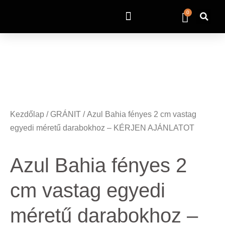
0
Kezdőlap
/
GRÁNIT
/ Azul Bahia fényes 2 cm vastag
egyedi méretű darabokhoz – KÉRJEN AJÁNLATOT
Azul Bahia fényes 2
cm vastag egyedi
méretű darabokhoz –