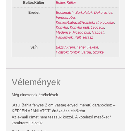
Beltér/Kültér
Beltér
,
Kültér
Eredet
Bookmatch
,
Burkolatok
,
Dekorációs
,
Fürdőszoba
,
Kerítés/Lábazat/Homlokzat
,
Kockakő
,
Konyha
,
Konyha pult
,
Lépcsők
,
Medence
,
Mosdó pult
,
Nappali
,
Párkányok
,
Pult
,
Terasz
Szín
Bézs / Krém
,
Fehér
,
Fekete
,
Pöttyök/Pontok
,
Sárga
,
Szürke
Vélemények
Még nincsenek értékelések.
„Azul Bahia fényes 2 cm vastag egyedi méretű darabokhoz –
KÉRJEN AJÁNLATOT” értékelése elsőként
Az e-mail címet nem tesszük közzé.
A kötelező mezőket
*
karakterrel jelöltük