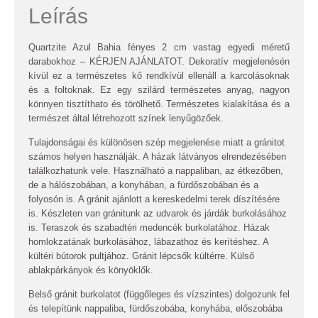
Leírás
Quartzite Azul Bahia fényes 2 cm vastag egyedi méretű
darabokhoz – KÉRJEN AJÁNLATOT. Dekoratív megjelenésén
kívül ez a természetes kő rendkívül ellenáll a karcolásoknak
és a foltoknak. Ez egy szilárd természetes anyag, nagyon
könnyen tisztíthato és törölhető. Természetes kialakítása és a
természet által létrehozott színek lenyűgözőek.
Tulajdonságai és különösen szép megjelenése miatt a gránitot
számos helyen használják. A házak látványos elrendezésében
találkozhatunk vele. Használható a nappaliban, az étkezőben,
de a hálószobában, a konyhában, a fürdőszobában és a
folyosón is. A gránit ajánlott a kereskedelmi terek díszítésére
is. Készleten van gránitunk az udvarok és járdák burkolásához
is. Teraszok és szabadtéri medencék burkolatához. Házak
homlokzatának burkolásához, lábazathoz és kerítéshez. A
kültéri bútorok pultjához. Gránit lépcsők kültérre. Külső
ablakpárkányok és könyöklők.
Belső gránit burkolatot (függőleges és vízszintes) dolgozunk fel
és telepítünk nappaliba, fürdőszobába, konyhába, előszobába