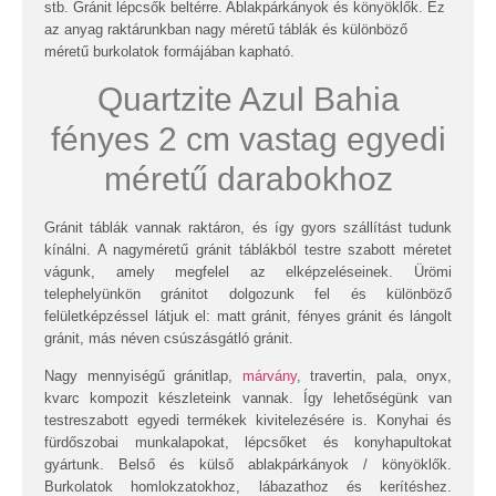
stb. Gránit lépcsők beltérre. Ablakpárkányok és könyöklők. Ez
az anyag raktárunkban nagy méretű táblák és különböző
méretű burkolatok formájában kapható.
Quartzite Azul Bahia
fényes 2 cm vastag egyedi
méretű darabokhoz
Gránit táblák vannak raktáron, és így gyors szállítást tudunk
kínálni. A nagyméretű gránit táblákból testre szabott méretet
vágunk, amely megfelel az elképzeléseinek. Ürömi
telephelyünkön gránitot dolgozunk fel és különböző
felületképzéssel látjuk el: matt gránit, fényes gránit és lángolt
gránit, más néven csúszásgátló gránit.
Nagy mennyiségű gránitlap,
márvány
, travertin, pala, onyx,
kvarc kompozit készleteink vannak. Így lehetőségünk van
testreszabott egyedi termékek kivitelezésére is. Konyhai és
fürdőszobai munkalapokat, lépcsőket és konyhapultokat
gyártunk. Belső és külső ablakpárkányok / könyöklők.
Burkolatok homlokzatokhoz, lábazathoz és kerítéshez.