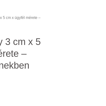
x 5 cm x ügyfél mérete –
 3 cm x 5
érete –
ínekben