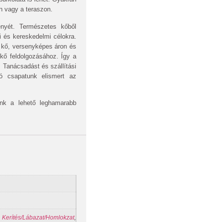
en vagy a teraszon.
ényét. Természetes kőből
i és kereskedelmi célokra.
 kő, versenyképes áron és
 kő feldolgozásához. Így a
 Tanácsadást és szállítási
ló csapatunk elismert az
nk a lehető leghamarabb
,
Kerítés/Lábazat/Homlokzat
,