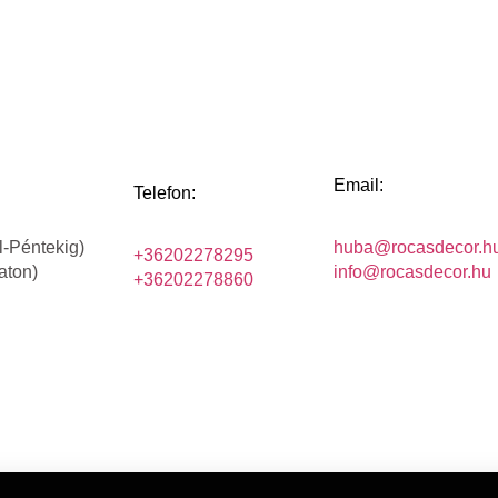
Email:
Telefon:
l-Péntekig)
huba@rocasdecor.h
+36202278295
aton)
info@rocasdecor.hu
+36202278860