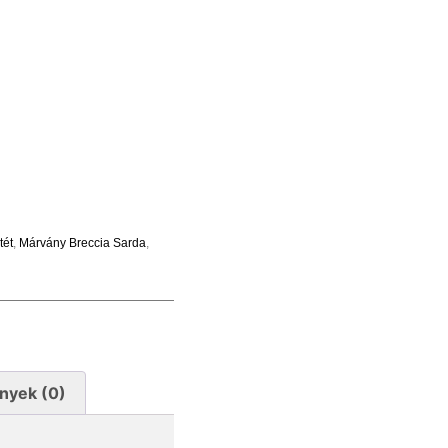
tét
,
Márvány Breccia Sarda
,
nyek (0)