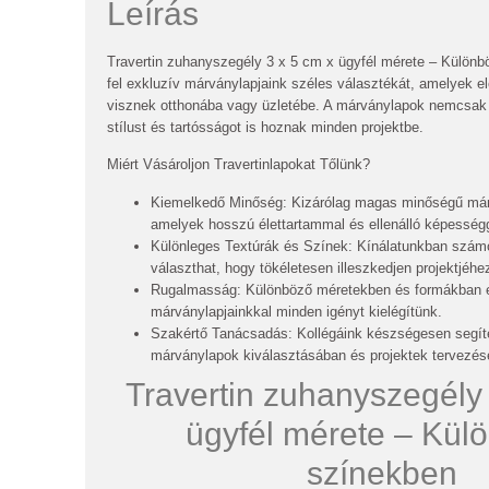
Leírás
Travertin zuhanyszegély 3 x 5 cm x ügyfél mérete – Külön
fel exkluzív márványlapjaink széles választékát, amelyek e
visznek otthonába vagy üzletébe. A márványlapok nemcsak d
stílust és tartósságot is hoznak minden projektbe.
Miért Vásároljon Travertinlapokat Tőlünk?
Kiemelkedő Minőség: Kizárólag magas minőségű már
amelyek hosszú élettartammal és ellenálló képesség
Különleges Textúrák és Színek: Kínálatunkban számo
választhat, hogy tökéletesen illeszkedjen projektjéhe
Rugalmasság: Különböző méretekben és formákban e
márványlapjainkkal minden igényt kielégítünk.
Szakértő Tanácsadás: Kollégáink készségesen segít
márványlapok kiválasztásában és projektek tervezés
Travertin zuhanyszegély 
ügyfél mérete – Kül
színekben