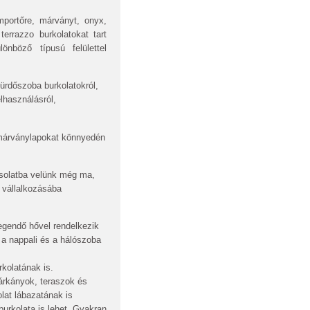
portőre, márványt, onyx,
terrazzo burkolatokat tart
nböző típusú felülettel
ürdőszoba burkolatokról,
lhasználásról,
márványlapokat könnyedén
pcsolatba velünk még ma,
y vállalkozásába
gendő hővel rendelkezik
 a nappali és a hálószoba
kolatának is.
árkányok, teraszok és
lat lábazatának is
urkolata is lehet. Gyakran