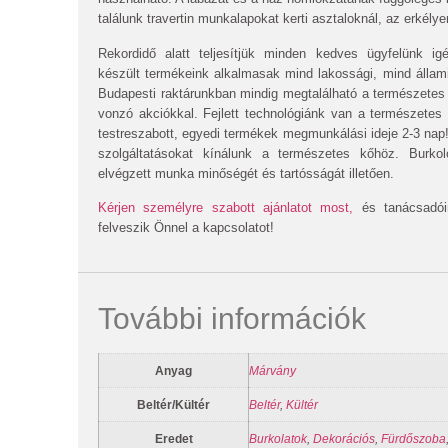
találunk travertin munkalapokat kerti asztaloknál, az erkély
Rekordidő alatt teljesítjük minden kedves ügyfelünk ig
készült termékeink alkalmasak mind lakossági, mind állam
Budapesti raktárunkban mindig megtalálható a természetes
vonzó akciókkal. Fejlett technológiánk van a természetes
testreszabott, egyedi termékek megmunkálási ideje 2-3 nap!
szolgáltatásokat kínálunk a természetes kőhöz. Burko
elvégzett munka minőségét és tartósságát illetően.
Kérjen személyre szabott ajánlatot most,
és tanácsadói
felveszik Önnel a kapcsolatot!
További információk
Anyag
Márvány
Beltér/Kültér
Beltér
,
Kültér
Eredet
Burkolatok
,
Dekorációs
,
Fürdőszoba