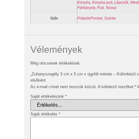
Konyha
,
Konyha pult
,
Lépcsők
,
Med
Párkányok
,
Pult
,
Terasz
Szín
Pöttyök/Pontok
,
Szürke
Vélemények
Még nincsenek értékelések.
„Zuhanyszegély 3 cm x 5 cm x ügyfél mérete – Különböző s
elsőként
Az e-mail címet nem tesszük közzé.
A kötelező mezőket
*
k
Saját értékelésünk
*
Saját értékelés
*