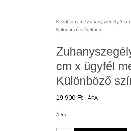
Kezdőlap
/
m
/ Zuhanyszegély 3 cm 
Különböző színekben
Zuhanyszegély
cm x ügyfél m
Különböző sz
19.900
Ft
+ÁFA
Ár/m