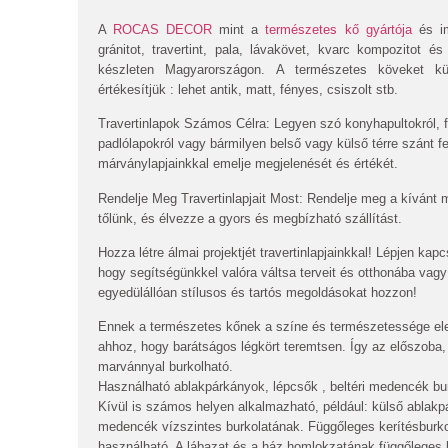
A
ROCAS DECOR
mint a
természetes kő gyártója
és im
gránitot, travertint, pala, lávakövet, kvarc kompozitot és 
készleten Magyarországon. A természetes köveket külö
értékesítjük : lehet antik, matt, fényes, csiszolt stb.
Travertinlapok Számos Célra:
Legyen szó konyhapultokról, f
padlólapokról vagy bármilyen belső vagy külső térre szánt fe
márványlapjainkkal emelje megjelenését és értékét.
Rendelje Meg Travertinlapjait Most:
Rendelje meg a kívánt 
tőlünk, és élvezze a gyors és megbízható szállítást.
Hozza létre álmai projektjét travertinlapjainkkal! Lépjen ka
hogy segítségünkkel valóra váltsa terveit és otthonába vag
egyedülállóan stílusos és tartós megoldásokat hozzon!
Ennek a természetes kőnek a színe és természetessége ele
ahhoz, hogy barátságos légkört teremtsen. Így az előszoba,
marvánnyal burkolható.
Használható ablakpárkányok, lépcsők , beltéri medencék bur
Kívül is számos helyen alkalmazható, például: külső ablakp
medencék vízszintes burkolatának. Függőleges kerítésburko
használható. A lábazat és a ház homlokzatának függőleges b