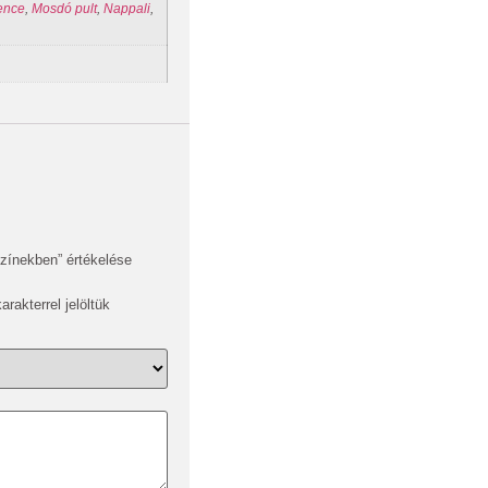
ence
,
Mosdó pult
,
Nappali
,
zínekben” értékelése
arakterrel jelöltük