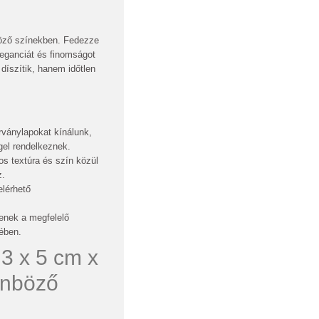
böző színekben. Fedezze
leganciát és finomságot
íszítik, hanem időtlen
ványlapokat kínálunk,
gel rendelkeznek.
s textúra és szín közül
z.
lérhető
enek a megfelelő
ében.
3 x 5 cm x
önböző