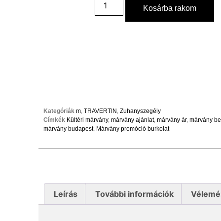
Kosárba rakom
Kategóriák
m
,
TRAVERTIN
,
Zuhanyszegély
Címkék
Kültéri márvány
,
márvány ajánlat
,
márvány ár
,
márvány be
márvány budapest
,
Márvány promóció burkolat
Leírás
További információk
Vélemé