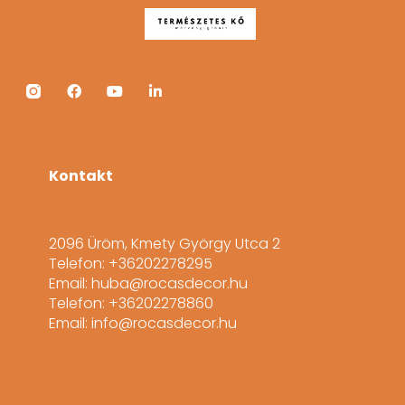
Kontakt
2096 Üröm, Kmety György Utca 2
Telefon: +36202278295
Email: huba@rocasdecor.hu
Telefon: +36202278860
Email: info@rocasdecor.hu