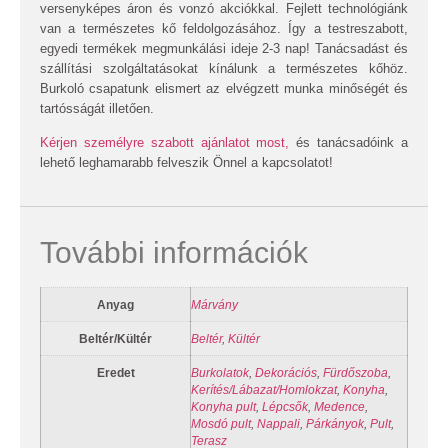
versenyképes áron és vonzó akciókkal. Fejlett technológiánk
van a természetes kő feldolgozásához. Így a testreszabott,
egyedi termékek megmunkálási ideje 2-3 nap! Tanácsadást és
szállítási szolgáltatásokat kínálunk a természetes kőhöz.
Burkoló csapatunk elismert az elvégzett munka minőségét és
tartósságát illetően.
Kérjen személyre szabott ajánlatot most,
és tanácsadóink a
lehető leghamarabb felveszik Önnel a kapcsolatot!
További információk
Anyag
Márvány
Beltér/Kültér
Beltér
,
Kültér
Eredet
Burkolatok
,
Dekorációs
,
Fürdőszoba
,
Kerítés/Lábazat/Homlokzat
,
Konyha
,
Konyha pult
,
Lépcsők
,
Medence
,
Mosdó pult
,
Nappali
,
Párkányok
,
Pult
,
Terasz