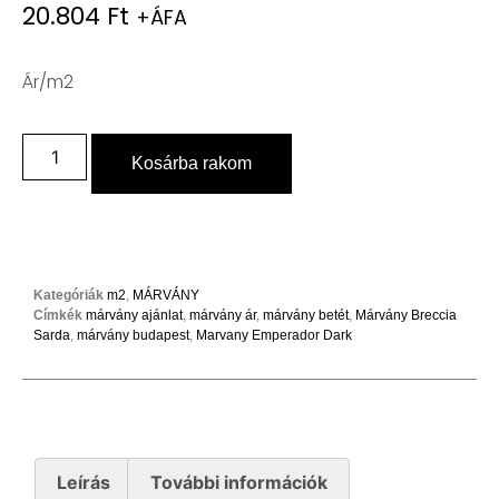
20.804
Ft
+ÁFA
Ár/m2
Kosárba rakom
Kategóriák
m2
,
MÁRVÁNY
Címkék
márvány ajánlat
,
márvány ár
,
márvány betét
,
Márvány Breccia
Sarda
,
márvány budapest
,
Marvany Emperador Dark
Leírás
További információk