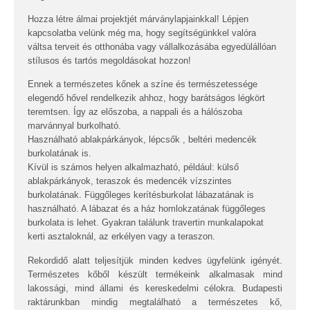
Hozza létre álmai projektjét márványlapjainkkal! Lépjen
kapcsolatba velünk még ma, hogy segítségünkkel valóra
váltsa terveit és otthonába vagy vállalkozásába egyedülállóan
stílusos és tartós megoldásokat hozzon!
Ennek a természetes kőnek a színe és természetessége
elegendő hővel rendelkezik ahhoz, hogy barátságos légkört
teremtsen. Így az előszoba, a nappali és a hálószoba
marvánnyal burkolható.
Használható ablakpárkányok, lépcsők , beltéri medencék
burkolatának is.
Kívül is számos helyen alkalmazható, például: külső
ablakpárkányok, teraszok és medencék vízszintes
burkolatának. Függőleges kerítésburkolat lábazatának is
használható. A lábazat és a ház homlokzatának függőleges
burkolata is lehet. Gyakran találunk travertin munkalapokat
kerti asztaloknál, az erkélyen vagy a teraszon.
Rekordidő alatt teljesítjük minden kedves ügyfelünk igényét.
Természetes kőből készült termékeink alkalmasak mind
lakossági, mind állami és kereskedelmi célokra. Budapesti
raktárunkban mindig megtalálható a természetes kő,