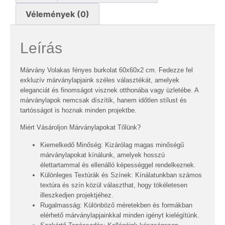
Vélemények (0)
Leírás
Márvány Volakas fényes burkolat 60x60x2 cm. Fedezze fel
exkluzív márványlapjaink széles választékát, amelyek
eleganciát és finomságot visznek otthonába vagy üzletébe. A
márványlapok nemcsak díszítik, hanem időtlen stílust és
tartósságot is hoznak minden projektbe.
Miért Vásároljon Márványlapokat Tőlünk?
Kiemelkedő Minőség: Kizárólag magas minőségű
márványlapokat kínálunk, amelyek hosszú
élettartammal és ellenálló képességgel rendelkeznek.
Különleges Textúrák és Színek: Kínálatunkban számos
textúra és szín közül választhat, hogy tökéletesen
illeszkedjen projektjéhez.
Rugalmasság: Különböző méretekben és formákban
elérhető márványlapjainkkal minden igényt kielégítünk.