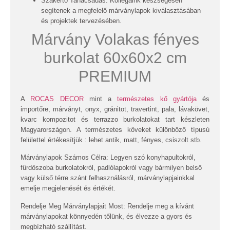
Szakértő Tanácsadás: Kollégáink készségesen
segítenek a megfelelő márványlapok kiválasztásában
és projektek tervezésében.
Márvány Volakas fényes
burkolat 60x60x2 cm
PREMIUM
A
ROCAS DECOR
mint a
természetes kő gyártója
és
importőre, márványt, onyx, gránitot, travertint, pala, lávakövet,
kvarc kompozitot és terrazzo burkolatokat tart készleten
Magyarországon. A természetes köveket különböző típusú
felülettel értékesítjük : lehet antik, matt, fényes, csiszolt stb.
Márványlapok Számos Célra:
Legyen szó konyhapultokról,
fürdőszoba burkolatokról, padlólapokról vagy bármilyen belső
vagy külső térre szánt felhasználásról, márványlapjainkkal
emelje megjelenését és értékét.
Rendelje Meg Márványlapjait Most:
Rendelje meg a kívánt
márványlapokat könnyedén tőlünk, és élvezze a gyors és
megbízható szállítást.