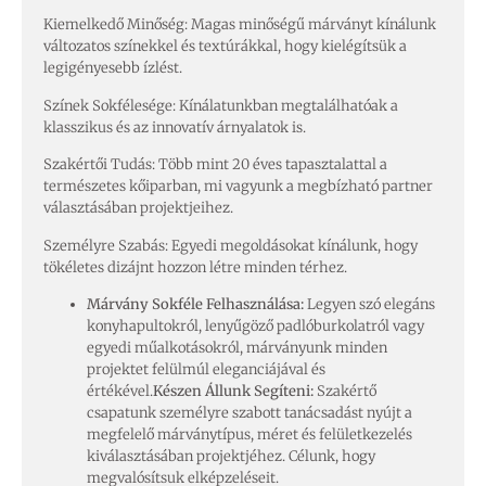
Kiemelkedő Minőség: Magas minőségű márványt kínálunk
változatos színekkel és textúrákkal, hogy kielégítsük a
legigényesebb ízlést.
Színek Sokfélesége: Kínálatunkban megtalálhatóak a
klasszikus és az innovatív árnyalatok is.
Szakértői Tudás: Több mint 20 éves tapasztalattal a
természetes kőiparban, mi vagyunk a megbízható partner
választásában projektjeihez.
Személyre Szabás: Egyedi megoldásokat kínálunk, hogy
tökéletes dizájnt hozzon létre minden térhez.
Márvány Sokféle Felhasználása:
Legyen szó elegáns
konyhapultokról, lenyűgöző padlóburkolatról vagy
egyedi műalkotásokról, márványunk minden
projektet felülmúl eleganciájával és
értékével.
Készen Állunk Segíteni:
Szakértő
csapatunk személyre szabott tanácsadást nyújt a
megfelelő márványtípus, méret és felületkezelés
kiválasztásában projektjéhez. Célunk, hogy
megvalósítsuk elképzeléseit.