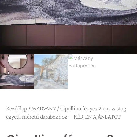
Kezdőlap
/
MÁRVÁNY
/ Cipollino fényes 2 cm vastag
egyedi méretű darabokhoz – KÉRJEN AJÁNLATOT