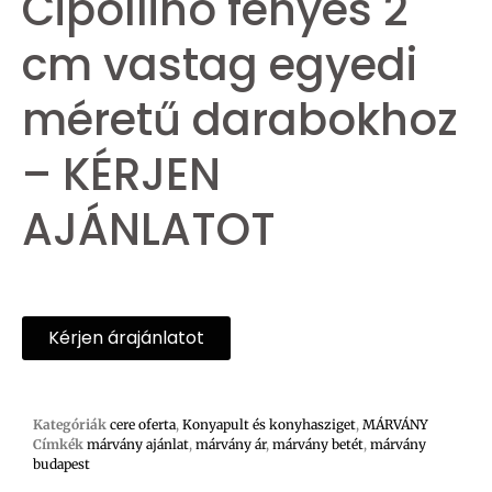
Cipollino fényes 2
cm vastag egyedi
méretű darabokhoz
– KÉRJEN
AJÁNLATOT
Kérjen árajánlatot
Kategóriák
cere oferta
,
Konyapult és konyhasziget
,
MÁRVÁNY
Címkék
márvány ajánlat
,
márvány ár
,
márvány betét
,
márvány
budapest