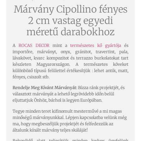
Márvány Cipollino fényes
2 cm vastag egyedi
méretű darabokhoz
A
ROCAS DECOR
mint a
természetes kő gyártója
és
importőre, márványt, onyx, gránitot, travertint, pala,
lávakövet, kvarc kompozitot és terrazzo burkolatokat tart
készleten Magyarországon. A természetes köveket
különböző típusú felülettel értékesítjük : lehet antik, matt,
fényes, csiszolt stb.
Rendelje Meg Kívánt Márványát:
Bízza ránk projektjét, és
választott márványát a lehető legrövidebb időn belül
eljuttatjuk Önhöz, bárhol is legyen Európában.
Tegye minden teret kifinomult mesterművé a mi magas
minőségű márványunkkal. Lépjen kapcsolatba velünk még
ma, hogy megbeszéljük projektjét és felfedezzük az
általunk kínált márvány teljes skáláját!
Rekordidő alatt teljesítjük minden kedves ügyfelünk