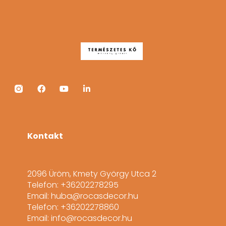
Kontakt
2096 Üröm, Kmety György Utca 2
Telefon: +36202278295
Email: huba@rocasdecor.hu
Telefon: +36202278860
Email: info@rocasdecor.hu