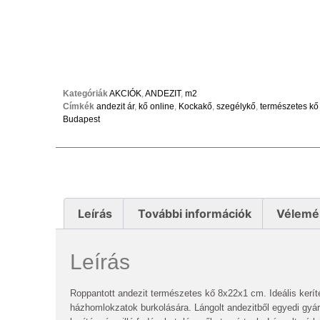
Kategóriák
AKCIÓK
,
ANDEZIT
,
m2
Címkék
andezit ár
,
kő online
,
Kockakő
,
szegélykő
,
természetes k
Budapest
Leírás
További információk
Vélemé
Leírás
Roppantott andezit természetes kő 8x22x1 cm. Ideális kerít
házhomlokzatok burkolására. Lángolt andezitből egyedi gyá