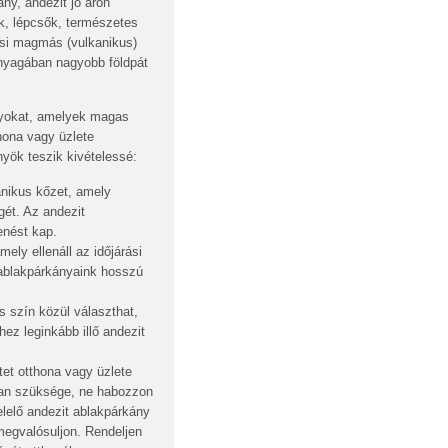
ány, andezit jó áron
k, lépcsők, természetes
lési magmás (vulkanikus)
anyagában nagyobb földpát
nyokat, amelyek magas
hona vagy üzlete
yök teszik kivételessé:
nikus kőzet, amely
ét. Az andezit
enést kap.
mely ellenáll az időjárási
 ablakpárkányaink hosszú
 szín közül választhat,
ez leginkább illő andezit
tet otthona vagy üzlete
van szüksége, ne habozzon
lelő andezit ablakpárkány
 megvalósuljon. Rendeljen