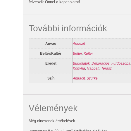
felveszik Önnel a kapcsolatot!
További információk
Anyag
Andezit
Beltér/Kültér
Beltér
,
Kültér
Eredet
Burkolatok
,
Dekorációs
,
Fürdőszoba
Konyha
,
Nappali
,
Terasz
Szín
Antracit
,
Szürke
Vélemények
Még nincsenek értékelések.