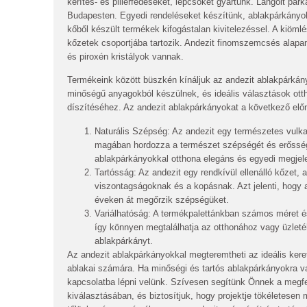
kerítés- és pillérfedéseket, lépcsőket gyártunk. Lángolt párk
Budapesten. Egyedi rendeléseket készítünk, ablakpárkányo
kőből készült termékek kifogástalan kivitelezéssel. A kiöm
kőzetek csoportjába tartozik. Andezit finomszemcsés alap
és piroxén kristályok vannak.
Termékeink között büszkén kínáljuk az andezit ablakpárká
minőségű anyagokból készülnek, és ideális választások ott
díszítéséhez. Az andezit ablakpárkányokat a következő előn
Naturális Szépség:
Az andezit egy természetes vulka
magában hordozza a természet szépségét és erősség
ablakpárkányokkal otthona elegáns és egyedi megjel
Tartósság:
Az andezit egy rendkívül ellenálló kőzet, a
viszontagságoknak és a kopásnak. Azt jelenti, hogy
éveken át megőrzik szépségüket.
Variálhatóság:
A termékpalettánkban számos méret és
így könnyen megtalálhatja az otthonához vagy üzletéh
ablakpárkányt.
Az andezit ablakpárkányokkal megteremtheti az ideális kere
ablakai számára. Ha minőségi és tartós ablakpárkányokra 
kapcsolatba lépni velünk. Szívesen segítünk Önnek a megfe
kiválasztásában, és biztosítjuk, hogy projektje tökéletesen