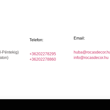
Email:
Telefon:
l-Péntekig)
huba@rocasdecor.h
+36202278295
aton)
info@rocasdecor.hu
+36202278860