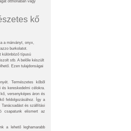
ágát otthonában vagy
észetes kő
ja a márványt, onyx,
razzo burkolatot.
t különböző típusú
iszolt stb. A belőle készült
elhető. Ezen tulajdonságai
ényét. Természetes kőből
i és kereskedelmi célokra.
 kő, versenyképes áron és
 kő feldolgozásához. Így a
 Tanácsadást és szállítási
ló csapatunk elismert az
nk a lehető leghamarabb