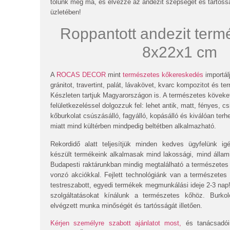
tőlünk még ma, és élvezze az andezit szépségét és tartóss
üzletében!
Roppantott andezit term
8x22x1 cm
A
ROCAS DECOR
mint
természetes kőkereskedés
importál
gránitot, travertint, palát, lávakövet, kvarc kompozitot és ter
Készleten tartjuk Magyarországon is. A természetes köveke
felületkezeléssel dolgozzuk fel: lehet antik, matt, fényes, cs
kőburkolat csúszásálló, fagyálló, kopásálló és kiválóan terh
miatt mind kültérben mindpedig beltétben alkalmazható.
Rekordidő alatt teljesítjük minden kedves ügyfelünk ig
készült termékeink alkalmasak mind lakossági, mind állam
Budapesti raktárunkban mindig megtalálható a természetes
vonzó akciókkal. Fejlett technológiánk van a természetes
testreszabott, egyedi termékek megmunkálási ideje 2-3 nap!
szolgáltatásokat kínálunk a természetes kőhöz. Burko
elvégzett munka minőségét és tartósságát illetően.
Kérjen személyre szabott ajánlatot most,
és tanácsadói