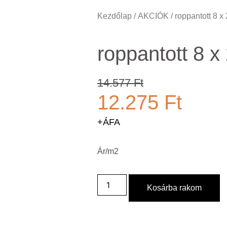
Kezdőlap
/
AKCIÓK
/ roppantott 8 x
roppantott 8 x
14.577
Ft
12.275
Ft
+ÁFA
Ár/m2
Kosárba rakom