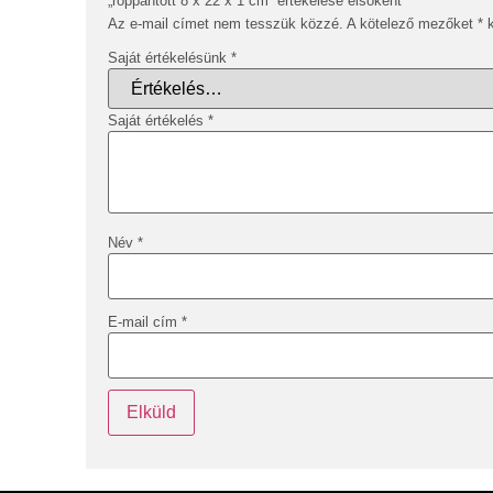
„roppantott 8 x 22 x 1 cm” értékelése elsőként
Az e-mail címet nem tesszük közzé.
A kötelező mezőket
*
k
Saját értékelésünk
*
Saját értékelés
*
Név
*
E-mail cím
*