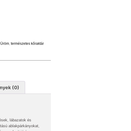
ő Üröm
,
természetes kőraktár
nyek (0)
ések, lábazatok és
rtású ablakpárkányokat,