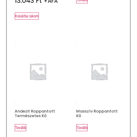
13.043
Ft
+ÁFA
Kosárba rakom
Andezit Roppantott
Masszív Roppantott
Természetes Kő
Kő
Tovább
Tovább