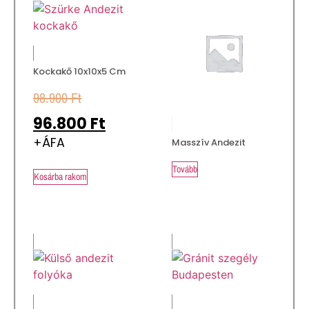
Kockakő 10x10x5 Cm
98.900
Ft
96.800
Ft
+ÁFA
Masszív Andezit
Tovább
Kosárba rakom