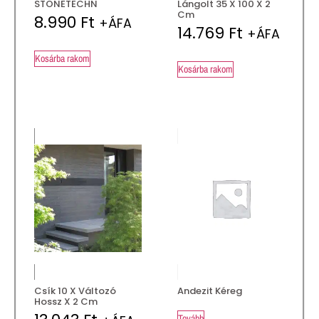
STONETECHN
Lángolt 35 X 100 X 2
Cm
8.990
Ft
+ÁFA
14.769
Ft
+ÁFA
Kosárba rakom
Kosárba rakom
Csík 10 X Változó
Andezit Kéreg
Hossz X 2 Cm
Tovább