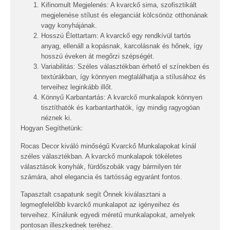
Kifinomult Megjelenés:
A kvarckő sima, szofisztikált
megjelenése stílust és eleganciát kölcsönöz otthonának
vagy konyhájának.
Hosszú Élettartam:
A kvarckő egy rendkívül tartós
anyag, ellenáll a kopásnak, karcolásnak és hőnek, így
hosszú éveken át megőrzi szépségét.
Variabilitás:
Széles választékban érhető el színekben és
textúrákban, így könnyen megtalálhatja a stílusához és
terveihez leginkább illőt.
Könnyű Karbantartás:
A kvarckő munkalapok könnyen
tisztíthatók és karbantarthatók, így mindig ragyogóan
néznek ki.
Hogyan Segíthetünk:
Rocas Decor kiváló minőségű Kvarckő Munkalapokat kínál
széles választékban. A kvarckő munkalapok tökéletes
választások konyhák, fürdőszobák vagy bármilyen tér
számára, ahol elegancia és tartósság egyaránt fontos.
Tapasztalt csapatunk segít Önnek kiválasztani a
legmegfelelőbb kvarckő munkalapot az igényeihez és
terveihez. Kínálunk egyedi méretű munkalapokat, amelyek
pontosan illeszkednek teréhez.