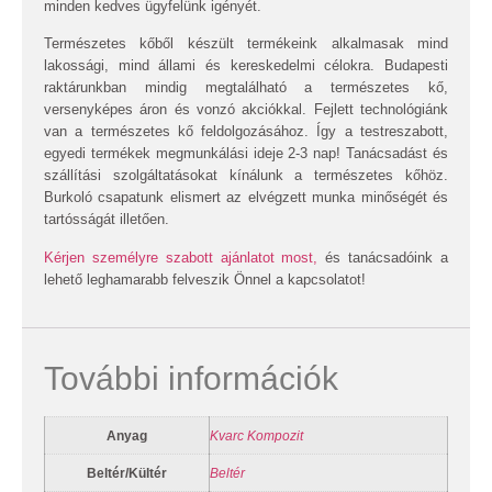
minden kedves ügyfelünk igényét.
Természetes kőből készült termékeink alkalmasak mind
lakossági, mind állami és kereskedelmi célokra. Budapesti
raktárunkban mindig megtalálható a természetes kő,
versenyképes áron és vonzó akciókkal. Fejlett technológiánk
van a természetes kő feldolgozásához. Így a testreszabott,
egyedi termékek megmunkálási ideje 2-3 nap! Tanácsadást és
szállítási szolgáltatásokat kínálunk a természetes kőhöz.
Burkoló csapatunk elismert az elvégzett munka minőségét és
tartósságát illetően.
Kérjen személyre szabott ajánlatot most,
és tanácsadóink a
lehető leghamarabb felveszik Önnel a kapcsolatot!
További információk
Anyag
Kvarc Kompozit
Beltér/Kültér
Beltér