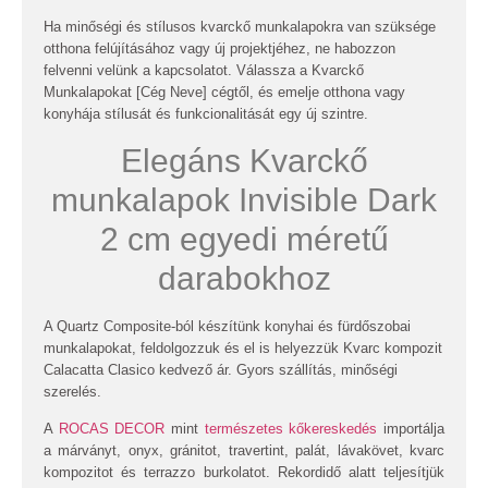
Ha minőségi és stílusos kvarckő munkalapokra van szüksége
otthona felújításához vagy új projektjéhez, ne habozzon
felvenni velünk a kapcsolatot. Válassza a Kvarckő
Munkalapokat [Cég Neve] cégtől, és emelje otthona vagy
konyhája stílusát és funkcionalitását egy új szintre.
Elegáns Kvarckő
munkalapok Invisible Dark
2 cm egyedi méretű
darabokhoz
A Quartz Composite-ból készítünk konyhai és fürdőszobai
munkalapokat, feldolgozzuk és el is helyezzük
Kvarc kompozit
Calacatta Clasico
kedvező ár. Gyors szállítás, minőségi
szerelés.
A
ROCAS DECOR
mint
természetes kőkereskedés
importálja
a márványt, onyx, gránitot, travertint, palát, lávakövet, kvarc
kompozitot és terrazzo burkolatot. Rekordidő alatt teljesítjük