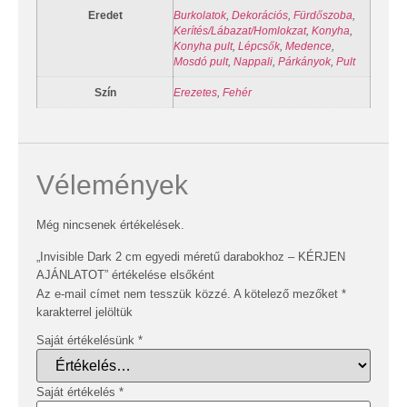
Eredet
Burkolatok
,
Dekorációs
,
Fürdőszoba
,
Kerítés/Lábazat/Homlokzat
,
Konyha
,
Konyha pult
,
Lépcsők
,
Medence
,
Mosdó pult
,
Nappali
,
Párkányok
,
Pult
Szín
Erezetes
,
Fehér
Vélemények
Még nincsenek értékelések.
„Invisible Dark 2 cm egyedi méretű darabokhoz – KÉRJEN
AJÁNLATOT” értékelése elsőként
Az e-mail címet nem tesszük közzé.
A kötelező mezőket
*
karakterrel jelöltük
Saját értékelésünk
*
Saját értékelés
*