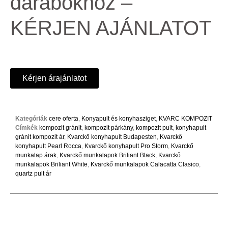
darabokhoz –
KÉRJEN AJÁNLATOT
Kérjen árajánlatot
Kategóriák
cere oferta
,
Konyapult és konyhasziget
,
KVARC KOMPOZIT
Címkék
kompozit gránit
,
kompozit párkány
,
kompozit pult
,
konyhapult
gránit kompozit ár
,
Kvarckő konyhapult Budapesten
,
Kvarckő
konyhapult Pearl Rocca
,
Kvarckő konyhapult Pro Storm
,
Kvarckő
munkalap árak
,
Kvarckő munkalapok Briliant Black
,
Kvarckő
munkalapok Briliant White
,
Kvarckő munkalapok Calacatta Clasico
,
quartz pult ár