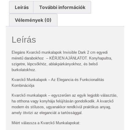
Leírás
További információk
Vélemények (0)
Leírás
Elegáns Kvarckő munkalapok Invisible Dark 2 cm egyedi
méretű darabokhoz – KÉRJEN AJÁNLATOT. Konyhapultra,
szigetre, lépcsőkhöz, ablakpárkányokhoz, és belső
burkolatokhoz.
Kvarckő Munkalapok – Az Elegancia és Funkcionalitás
Kombinációja
Kvarckő munkalapok – egyszerűen az egyik legjobb választás,
ha otthona vagy konyhája felújításán gondolkodik. A kvarckő
modern és stílusos, ugyanakkor rendkívül praktikus anyag,
amely ötvözi az eleganciát a tartóssággal.
Miért válassza a Kvarckő Munkalapokat: