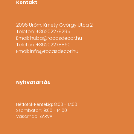
Kontakt
2096 Üröm, Kmety György Utca 2
Telefon: +36202278295
Email: huba@rocasdecor.hu
Telefon: +36202278860
Email: info@rocasdecor.hu
Nyitvatartás
Hétfőtől-Péntekig: 8:00 - 17:00
Szombaton: 9:00 - 14:00
Vasárnap: ZÁRVA