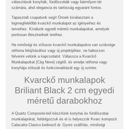
választások konyhák, fürdőszobák vagy bármilyen tér
számára, ahol elegancia és tartósság egyaránt fontos.
Tapasztalt csapatunk segít Önnek kiválasztani a
legmegfelelőbb kvarckő munkalapot az igényeihez és
terveihez. Kínálunk egyedi méretű munkalapokat, amelyek
pontosan illeszkednek teréhez.
Ha minőségi és stílusos kvarckő munkalapokra van szüksége
otthona felújításához vagy új projektjéhez, ne habozzon
felvenni velünk a kapcsolatot. Válassza a Kvarckő
Munkalapokat [Cég Neve] cégtől, és emelje otthona vagy
konyhája stílusát és funkcionalitását egy új szintre.
Kvarckő munkalapok
Briliant Black 2 cm egyedi
méretű darabokhoz
A Quartz Composite-ból készítünk konyhai és fürdőszobai
munkalapokat, feldolgozzuk és el is helyezzük
Kvarc kompozit
Calacatta Clasico
kedvező ár. Gyors szállítás, minőségi