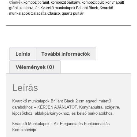
Címkék
kompozit gránit
,
kompozit párkány
,
kompozit pult
,
konyhapult
gránit kompozit ár
,
Kvarckő munkalapok Briliant Black
,
Kvarckő
munkalapok Calacatta Clasico
,
quartz pult ár
Leírás
További információk
Vélemények (0)
Leírás
Kvarckő munkalapok Briliant Black 2 cm egyedi méretű
darabokhoz – KÉRJEN AJÁNLATOT. Konyhapultra, szigetre,
lépcsőkhöz, ablakpárkányokhoz, és belső burkolatokhoz.
Kvarckő Munkalapok – Az Elegancia és Funkcionalitás
Kombinációja