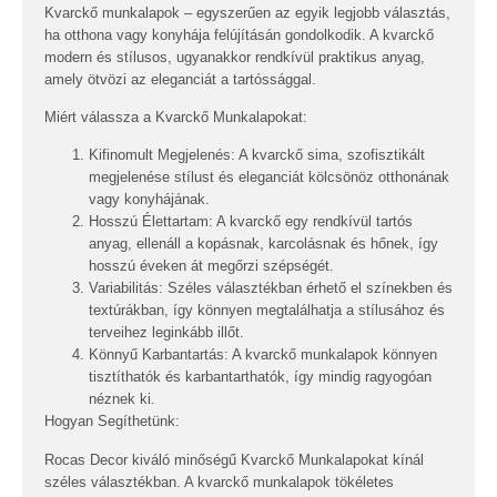
Kvarckő munkalapok – egyszerűen az egyik legjobb választás,
ha otthona vagy konyhája felújításán gondolkodik. A kvarckő
modern és stílusos, ugyanakkor rendkívül praktikus anyag,
amely ötvözi az eleganciát a tartóssággal.
Miért válassza a Kvarckő Munkalapokat:
Kifinomult Megjelenés:
A kvarckő sima, szofisztikált
megjelenése stílust és eleganciát kölcsönöz otthonának
vagy konyhájának.
Hosszú Élettartam:
A kvarckő egy rendkívül tartós
anyag, ellenáll a kopásnak, karcolásnak és hőnek, így
hosszú éveken át megőrzi szépségét.
Variabilitás:
Széles választékban érhető el színekben és
textúrákban, így könnyen megtalálhatja a stílusához és
terveihez leginkább illőt.
Könnyű Karbantartás:
A kvarckő munkalapok könnyen
tisztíthatók és karbantarthatók, így mindig ragyogóan
néznek ki.
Hogyan Segíthetünk:
Rocas Decor kiváló minőségű Kvarckő Munkalapokat kínál
széles választékban. A kvarckő munkalapok tökéletes