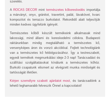
szerelés.
A
ROCAS DECOR
mint
természetes kőkereskedés
importálja
a márványt, onyx, gránitot, travertint, palát, lávakövet, kvarc
kompozitot és terrazzo burkolatot. Rekordidő alatt teljesítjük
minden kedves ügyfelünk igényét.
Természetes kőből készült termékeink alkalmasak mind
lakossági, mind állami és kereskedelmi célokra. Budapesti
raktárunkban mindig megtalálható a természetes kő,
versenyképes áron és vonzó akciókkal. Fejlett technológiánk
van a természetes kő feldolgozásához. Így a testreszabott,
egyedi termékek megmunkálási ideje 2-3 nap! Tanácsadást és
szállítási szolgáltatásokat kínálunk a természetes kőhöz.
Burkoló csapatunk elismert az elvégzett munka minőségét és
tartósságát illetően.
Kérjen személyre szabott ajánlatot most,
és tanácsadóink a
lehető leghamarabb felveszik Önnel a kapcsolatot!