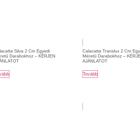
lacatta Silva 2 Cm Egyedi
Calacatta Translux 2 Cm Egy
retű Darabokhoz – KÉRJEN
Méretű Darabokhoz – KÉRJ
ÁNLATOT
AJÁNLATOT
vább
Tovább