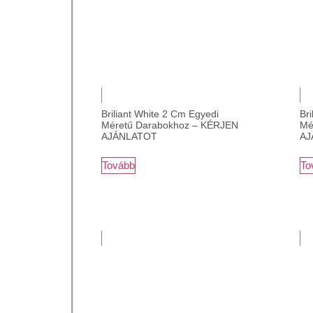
Briliant White 2 Cm Egyedi
Bri
Méretű Darabokhoz – KÉRJEN
Mé
AJÁNLATOT
AJ
Tovább
To