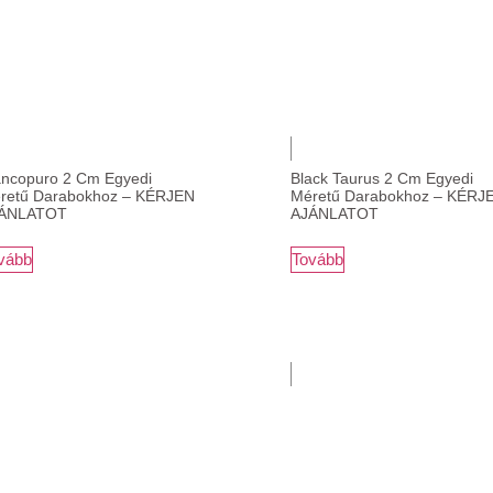
ancopuro 2 Cm Egyedi
Black Taurus 2 Cm Egyedi
retű Darabokhoz – KÉRJEN
Méretű Darabokhoz – KÉRJ
ÁNLATOT
AJÁNLATOT
vább
Tovább