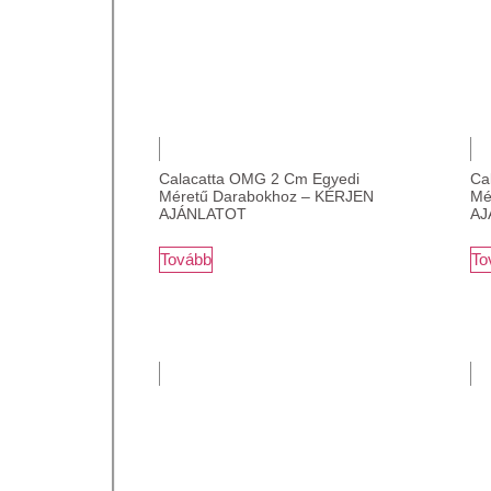
Calacatta OMG 2 Cm Egyedi
Ca
Méretű Darabokhoz – KÉRJEN
Mé
AJÁNLATOT
AJ
Tovább
To