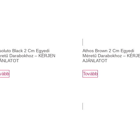
soluto Black 2 Cm Egyedi
Athos Brown 2 Cm Egyedi
retű Darabokhoz – KÉRJEN
Méretű Darabokhoz – KÉRJ
ÁNLATOT
AJÁNLATOT
vább
Tovább