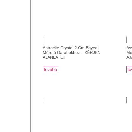
Antracite Crystal 2 Cm Egyedi
As
Méretű Darabokhoz – KÉRJEN
Mé
AJÁNLATOT
AJ
Tovább
To