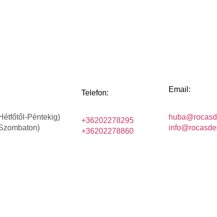
Email:
Telefon:
Hétfőtől-Péntekig)
huba@rocasd
+36202278295
(Szombaton)
info@rocasde
+36202278860