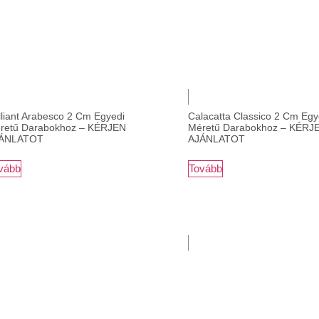
lliant Arabesco 2 Cm Egyedi
Calacatta Classico 2 Cm Egy
retű Darabokhoz – KÉRJEN
Méretű Darabokhoz – KÉRJ
ÁNLATOT
AJÁNLATOT
vább
Tovább