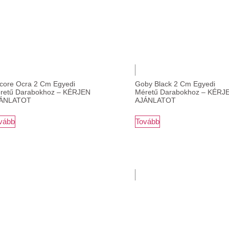
core Ocra 2 Cm Egyedi
Goby Black 2 Cm Egyedi
retű Darabokhoz – KÉRJEN
Méretű Darabokhoz – KÉRJ
ÁNLATOT
AJÁNLATOT
vább
Tovább