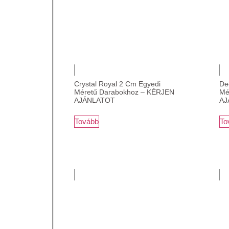
Crystal Royal 2 Cm Egyedi
De
Méretű Darabokhoz – KÉRJEN
Mé
AJÁNLATOT
AJ
Tovább
To