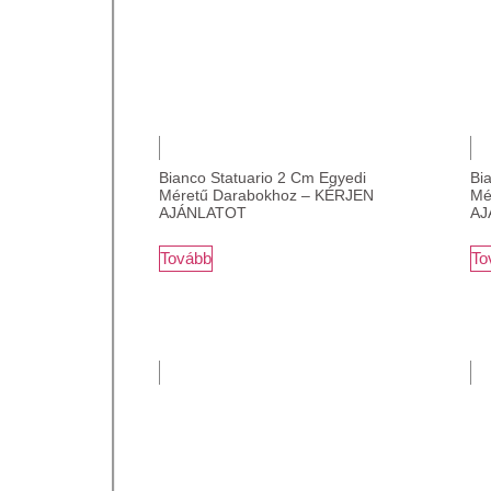
Bianco Statuario 2 Cm Egyedi
Bi
Méretű Darabokhoz – KÉRJEN
Mé
AJÁNLATOT
AJ
Tovább
To