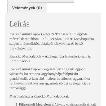
Vélemények (0)
Leírás
Kvarckő munkalapok Calacatta Translux 2 cm egyedi
méretű darabokhoz – KÉRJEN AJÁNLATOT. Konyhapultra,
szigetre, lépcsőkhöz, ablakpárkányokhoz, és belső
burkolatokhoz.
Kvarckő Munkalapok – Az Elegancia és Funkcionalitás
Kombinációja
Kvarckő munkalapok – egyszerűen az egyik legjobb
választás, ha otthona vagy konyhája felújításán
gondolkodik. A kvarckő modern és stílusos, ugyanakkor
rendkívül praktikus anyag, amely ötvözi az eleganciát a
tartóssággal.
Miért válassza a Kvarckő Munkalapokat:
Kifinomult Megjelenés:
A kvarckő sima, szofisztikált