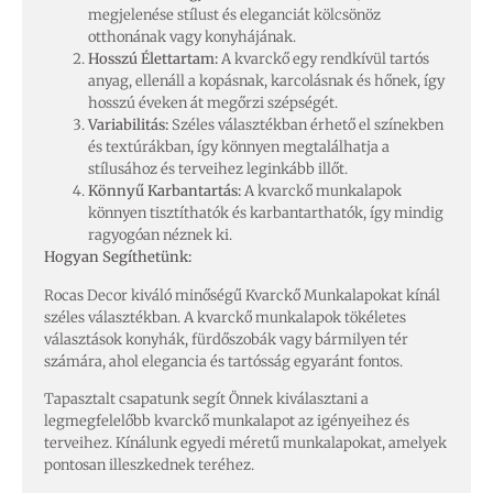
megjelenése stílust és eleganciát kölcsönöz
otthonának vagy konyhájának.
Hosszú Élettartam:
A kvarckő egy rendkívül tartós
anyag, ellenáll a kopásnak, karcolásnak és hőnek, így
hosszú éveken át megőrzi szépségét.
Variabilitás:
Széles választékban érhető el színekben
és textúrákban, így könnyen megtalálhatja a
stílusához és terveihez leginkább illőt.
Könnyű Karbantartás:
A kvarckő munkalapok
könnyen tisztíthatók és karbantarthatók, így mindig
ragyogóan néznek ki.
Hogyan Segíthetünk:
Rocas Decor kiváló minőségű Kvarckő Munkalapokat kínál
széles választékban. A kvarckő munkalapok tökéletes
választások konyhák, fürdőszobák vagy bármilyen tér
számára, ahol elegancia és tartósság egyaránt fontos.
Tapasztalt csapatunk segít Önnek kiválasztani a
legmegfelelőbb kvarckő munkalapot az igényeihez és
terveihez. Kínálunk egyedi méretű munkalapokat, amelyek
pontosan illeszkednek teréhez.