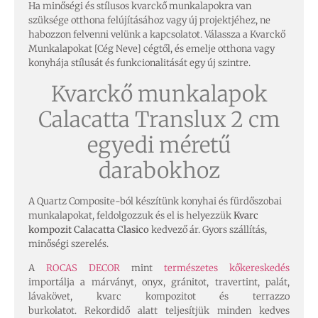
Ha minőségi és stílusos kvarckő munkalapokra van
szüksége otthona felújításához vagy új projektjéhez, ne
habozzon felvenni velünk a kapcsolatot. Válassza a Kvarckő
Munkalapokat [Cég Neve] cégtől, és emelje otthona vagy
konyhája stílusát és funkcionalitását egy új szintre.
Kvarckő munkalapok
Calacatta Translux 2 cm
egyedi méretű
darabokhoz
A Quartz Composite-ból készítünk konyhai és fürdőszobai
munkalapokat, feldolgozzuk és el is helyezzük
Kvarc
kompozit Calacatta Clasico
kedvező ár. Gyors szállítás,
minőségi szerelés.
A
ROCAS DECOR
mint
természetes kőkereskedés
importálja a márványt, onyx, gránitot, travertint, palát,
lávakövet, kvarc kompozitot és terrazzo
burkolatot. Rekordidő alatt teljesítjük minden kedves