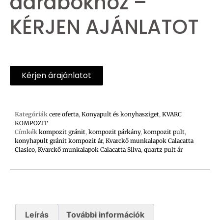
darabokhoz –
KÉRJEN AJÁNLATOT
Kérjen árajánlatot
Kategóriák
cere oferta
,
Konyapult és konyhasziget
,
KVARC
KOMPOZIT
Címkék
kompozit gránit
,
kompozit párkány
,
kompozit pult
,
konyhapult gránit kompozit ár
,
Kvarckő munkalapok Calacatta
Clasico
,
Kvarckő munkalapok Calacatta Silva
,
quartz pult ár
Leírás
További információk