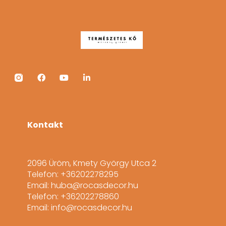
Kontakt
2096 Üröm, Kmety György Utca 2
Telefon: +36202278295
Email: huba@rocasdecor.hu
Telefon: +36202278860
Email: info@rocasdecor.hu