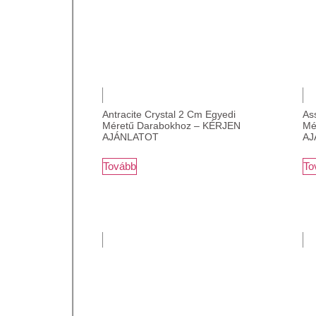
Antracite Crystal 2 Cm Egyedi
As
Méretű Darabokhoz – KÉRJEN
Mé
AJÁNLATOT
AJ
Tovább
To