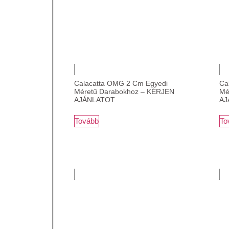
Calacatta OMG 2 Cm Egyedi
Ca
Méretű Darabokhoz – KÉRJEN
Mé
AJÁNLATOT
AJ
Tovább
To