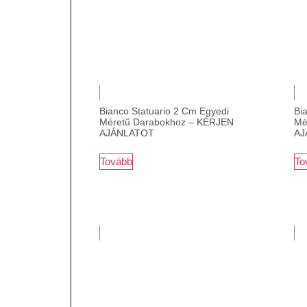
Bianco Statuario 2 Cm Egyedi
Bi
Méretű Darabokhoz – KÉRJEN
Mé
AJÁNLATOT
AJ
Tovább
To