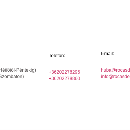
Email:
Telefon:
Hétfőtől-Péntekig)
huba@rocasd
+36202278295
(Szombaton)
info@rocasde
+36202278860