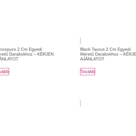
ancopuro 2 Cm Egyedi
Black Taurus 2 Cm Egyedi
retű Darabokhoz – KÉRJEN
Méretű Darabokhoz – KÉRJ
ÁNLATOT
AJÁNLATOT
vább
Tovább