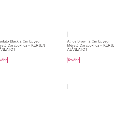
soluto Black 2 Cm Egyedi
Athos Brown 2 Cm Egyedi
retű Darabokhoz – KÉRJEN
Méretű Darabokhoz – KÉRJ
ÁNLATOT
AJÁNLATOT
vább
Tovább