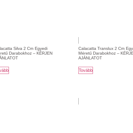
lacatta Silva 2 Cm Egyedi
Calacatta Translux 2 Cm Egy
retű Darabokhoz – KÉRJEN
Méretű Darabokhoz – KÉRJ
ÁNLATOT
AJÁNLATOT
vább
Tovább