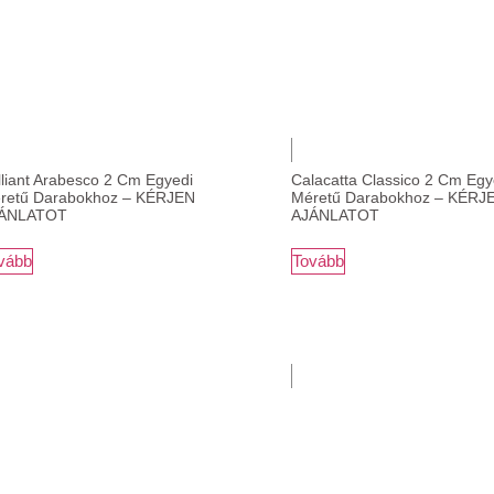
lliant Arabesco 2 Cm Egyedi
Calacatta Classico 2 Cm Egy
retű Darabokhoz – KÉRJEN
Méretű Darabokhoz – KÉRJ
ÁNLATOT
AJÁNLATOT
vább
Tovább