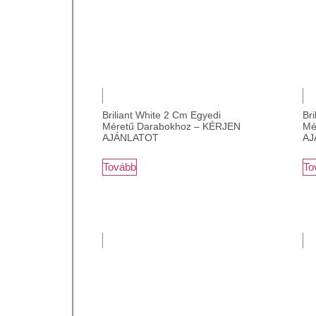
Briliant White 2 Cm Egyedi
Bri
Méretű Darabokhoz – KÉRJEN
Mé
AJÁNLATOT
AJ
Tovább
To