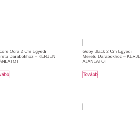
core Ocra 2 Cm Egyedi
Goby Black 2 Cm Egyedi
retű Darabokhoz – KÉRJEN
Méretű Darabokhoz – KÉRJ
ÁNLATOT
AJÁNLATOT
vább
Tovább