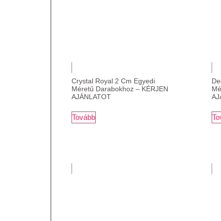
Crystal Royal 2 Cm Egyedi
De
Méretű Darabokhoz – KÉRJEN
Mé
AJÁNLATOT
AJ
Tovább
To