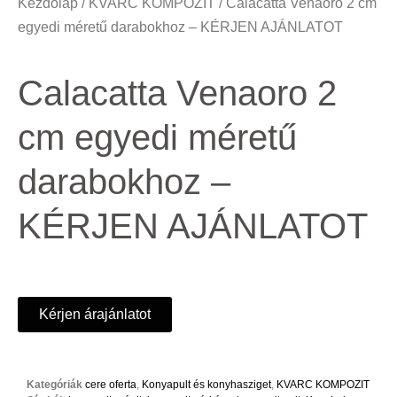
Kezdőlap
/
KVARC KOMPOZIT
/ Calacatta Venaoro 2 cm
egyedi méretű darabokhoz – KÉRJEN AJÁNLATOT
Calacatta Venaoro 2
cm egyedi méretű
darabokhoz –
KÉRJEN AJÁNLATOT
Kérjen árajánlatot
Kategóriák
cere oferta
,
Konyapult és konyhasziget
,
KVARC KOMPOZIT