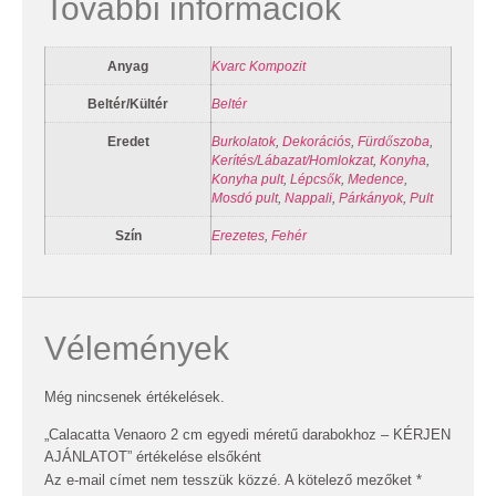
További információk
Anyag
Kvarc Kompozit
Beltér/Kültér
Beltér
Eredet
Burkolatok
,
Dekorációs
,
Fürdőszoba
,
Kerítés/Lábazat/Homlokzat
,
Konyha
,
Konyha pult
,
Lépcsők
,
Medence
,
Mosdó pult
,
Nappali
,
Párkányok
,
Pult
Szín
Erezetes
,
Fehér
Vélemények
Még nincsenek értékelések.
„Calacatta Venaoro 2 cm egyedi méretű darabokhoz – KÉRJEN
AJÁNLATOT” értékelése elsőként
Az e-mail címet nem tesszük közzé.
A kötelező mezőket
*