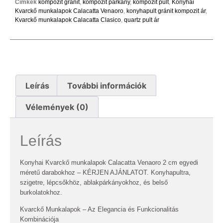
Címkék
kompozit gránit
,
kompozit párkány
,
kompozit pult
,
Konyhai
Kvarckő munkalapok Calacatta Venaoro
,
konyhapult gránit kompozit ár
,
Kvarckő munkalapok Calacatta Clasico
,
quartz pult ár
Leírás
További információk
Vélemények (0)
Leírás
Konyhai Kvarckő munkalapok Calacatta Venaoro 2 cm egyedi
méretű darabokhoz – KÉRJEN AJÁNLATOT. Konyhapultra,
szigetre, lépcsőkhöz, ablakpárkányokhoz, és belső
burkolatokhoz.
Kvarckő Munkalapok – Az Elegancia és Funkcionalitás
Kombinációja