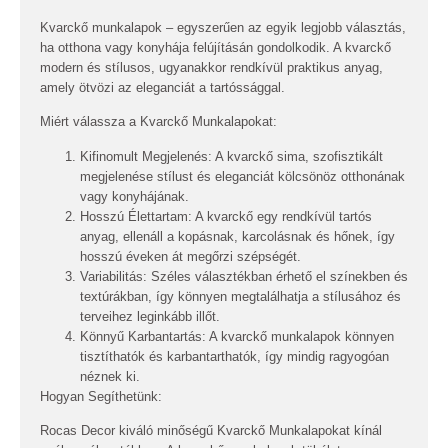
Kvarckő munkalapok – egyszerűen az egyik legjobb választás,
ha otthona vagy konyhája felújításán gondolkodik. A kvarckő
modern és stílusos, ugyanakkor rendkívül praktikus anyag,
amely ötvözi az eleganciát a tartóssággal.
Miért válassza a Kvarckő Munkalapokat:
Kifinomult Megjelenés:
A kvarckő sima, szofisztikált
megjelenése stílust és eleganciát kölcsönöz otthonának
vagy konyhájának.
Hosszú Élettartam:
A kvarckő egy rendkívül tartós
anyag, ellenáll a kopásnak, karcolásnak és hőnek, így
hosszú éveken át megőrzi szépségét.
Variabilitás:
Széles választékban érhető el színekben és
textúrákban, így könnyen megtalálhatja a stílusához és
terveihez leginkább illőt.
Könnyű Karbantartás:
A kvarckő munkalapok könnyen
tisztíthatók és karbantarthatók, így mindig ragyogóan
néznek ki.
Hogyan Segíthetünk:
Rocas Decor kiváló minőségű Kvarckő Munkalapokat kínál