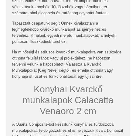
széles választékban. A kvarckő munkalapok tökéletes
választások konyhák, fürdőszobák vagy bármilyen tér
számára, ahol elegancia és tartósság egyaránt fontos.
Tapasztalt csapatunk segít Önnek kiválasztani a
legmegfelelőbb kvarckő munkalapot az igényeihez és
terveihez. Kínálunk egyedi méretű munkalapokat, amelyek
pontosan illeszkednek teréhez.
Ha minőségi és stílusos kvarckő munkalapokra van szüksége
otthona felújításához vagy új projektjéhez, ne habozzon
felvenni velünk a kapcsolatot. Válassza a Kvarckő
Munkalapokat [Cég Neve] cégtől, és emelje otthona vagy
konyhája stílusát és funkcionalitását egy új szintre.
Konyhai Kvarckő
munkalapok Calacatta
Venaoro 2 cm
A Quartz Composite-ból készítünk konyhai és fürdőszobai
munkalapokat, feldolgozzuk és el is helyezzük
Kvarc kompozit