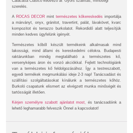
Calacatta Clasico
kedvező ár. Gyors szállítás, minőségi
szerelés.
A
ROCAS DECOR
mint
természetes kőkereskedés
importálja
a márványt, onyx, gránitot, travertint, palát, lávakövet, kvarc
kompozitot és terrazzo burkolatot. Rekordidő alatt teljesítjük
minden kedves ügyfelünk igényét.
Természetes kőből készült termékeink alkalmasak mind
lakossági, mind állami és kereskedelmi célokra. Budapesti
raktárunkban mindig megtalálható a természetes kő,
versenyképes áron és vonzó akciókkal. Fejlett technológiánk
van a természetes kő feldolgozásához. Így a testreszabott,
egyedi termékek megmunkálási ideje 2-3 nap! Tanácsadást és
szállítási szolgáltatásokat kínálunk a természetes kőhöz.
Burkoló csapatunk elismert az elvégzett munka minőségét és
tartósságát illetően.
Kérjen személyre szabott ajánlatot most,
és tanácsadóink a
lehető leghamarabb felveszik Önnel a kapcsolatot!