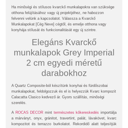
Ha minőségi és stílusos kvarckő munkalapokra van szüksége
otthona felújításához vagy új projektjéhez, ne habozzon
felvenni velünk a kapcsolatot. Válassza a Kvarckő
Munkalapokat [Cég Neve] cégtől, és emelje otthona vagy
konyhája stílusát és funkcionalitását egy új szintre.
Elegáns Kvarckő
munkalapok Grey Imperial
2 cm egyedi méretű
darabokhoz
A Quartz Composite-ból készítünk konyhai és fürdőszobai
munkalapokat, feldolgozzuk és el is helyezzük
Kvarc kompozit
Calacatta Clasico
kedvező ár. Gyors szállítás, minőségi
szerelés.
A
ROCAS DECOR
mint
természetes kőkereskedés
importálja
a márványt, onyx, gránitot, travertint, palát, lávakövet, kvarc
kompozitot és terrazzo burkolatot. Rekordidő alatt teljesítjük