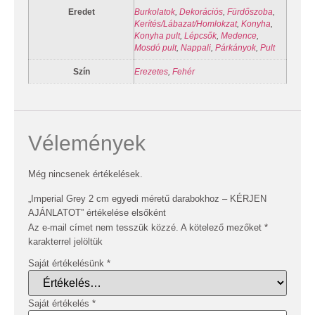
Eredet
Burkolatok
,
Dekorációs
,
Fürdőszoba
,
Kerítés/Lábazat/Homlokzat
,
Konyha
,
Konyha pult
,
Lépcsők
,
Medence
,
Mosdó pult
,
Nappali
,
Párkányok
,
Pult
Szín
Erezetes
,
Fehér
Vélemények
Még nincsenek értékelések.
„Imperial Grey 2 cm egyedi méretű darabokhoz – KÉRJEN
AJÁNLATOT” értékelése elsőként
Az e-mail címet nem tesszük közzé.
A kötelező mezőket
*
karakterrel jelöltük
Saját értékelésünk
*
Saját értékelés
*