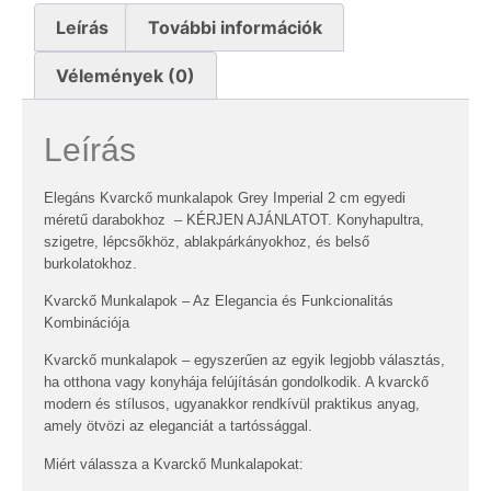
Leírás
További információk
Vélemények (0)
Leírás
Elegáns Kvarckő munkalapok Grey Imperial 2 cm egyedi
méretű darabokhoz – KÉRJEN AJÁNLATOT. Konyhapultra,
szigetre, lépcsőkhöz, ablakpárkányokhoz, és belső
burkolatokhoz.
Kvarckő Munkalapok – Az Elegancia és Funkcionalitás
Kombinációja
Kvarckő munkalapok – egyszerűen az egyik legjobb választás,
ha otthona vagy konyhája felújításán gondolkodik. A kvarckő
modern és stílusos, ugyanakkor rendkívül praktikus anyag,
amely ötvözi az eleganciát a tartóssággal.
Miért válassza a Kvarckő Munkalapokat: