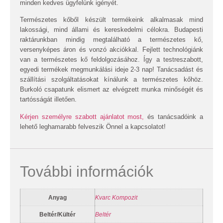
minden kedves ügyfelünk igényét.
Természetes kőből készült termékeink alkalmasak mind
lakossági, mind állami és kereskedelmi célokra. Budapesti
raktárunkban mindig megtalálható a természetes kő,
versenyképes áron és vonzó akciókkal. Fejlett technológiánk
van a természetes kő feldolgozásához. Így a testreszabott,
egyedi termékek megmunkálási ideje 2-3 nap! Tanácsadást és
szállítási szolgáltatásokat kínálunk a természetes kőhöz.
Burkoló csapatunk elismert az elvégzett munka minőségét és
tartósságát illetően.
Kérjen személyre szabott ajánlatot most,
és tanácsadóink a
lehető leghamarabb felveszik Önnel a kapcsolatot!
További információk
Anyag
Kvarc Kompozit
Beltér/Kültér
Beltér