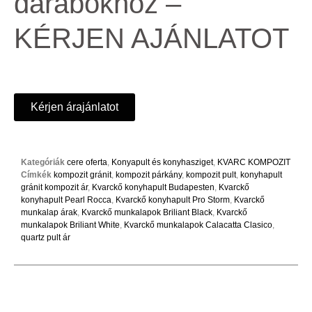
darabokhoz –
KÉRJEN AJÁNLATOT
Kérjen árajánlatot
Kategóriák
cere oferta
,
Konyapult és konyhasziget
,
KVARC KOMPOZIT
Címkék
kompozit gránit
,
kompozit párkány
,
kompozit pult
,
konyhapult
gránit kompozit ár
,
Kvarckő konyhapult Budapesten
,
Kvarckő
konyhapult Pearl Rocca
,
Kvarckő konyhapult Pro Storm
,
Kvarckő
munkalap árak
,
Kvarckő munkalapok Briliant Black
,
Kvarckő
munkalapok Briliant White
,
Kvarckő munkalapok Calacatta Clasico
,
quartz pult ár