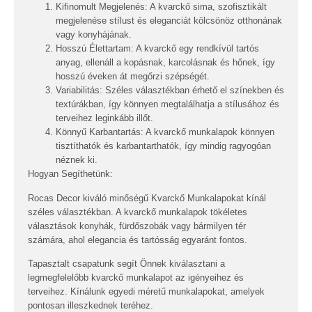
Kifinomult Megjelenés:
A kvarckő sima, szofisztikált
megjelenése stílust és eleganciát kölcsönöz otthonának
vagy konyhájának.
Hosszú Élettartam:
A kvarckő egy rendkívül tartós
anyag, ellenáll a kopásnak, karcolásnak és hőnek, így
hosszú éveken át megőrzi szépségét.
Variabilitás:
Széles választékban érhető el színekben és
textúrákban, így könnyen megtalálhatja a stílusához és
terveihez leginkább illőt.
Könnyű Karbantartás:
A kvarckő munkalapok könnyen
tisztíthatók és karbantarthatók, így mindig ragyogóan
néznek ki.
Hogyan Segíthetünk:
Rocas Decor kiváló minőségű Kvarckő Munkalapokat kínál
széles választékban. A kvarckő munkalapok tökéletes
választások konyhák, fürdőszobák vagy bármilyen tér
számára, ahol elegancia és tartósság egyaránt fontos.
Tapasztalt csapatunk segít Önnek kiválasztani a
legmegfelelőbb kvarckő munkalapot az igényeihez és
terveihez. Kínálunk egyedi méretű munkalapokat, amelyek
pontosan illeszkednek teréhez.