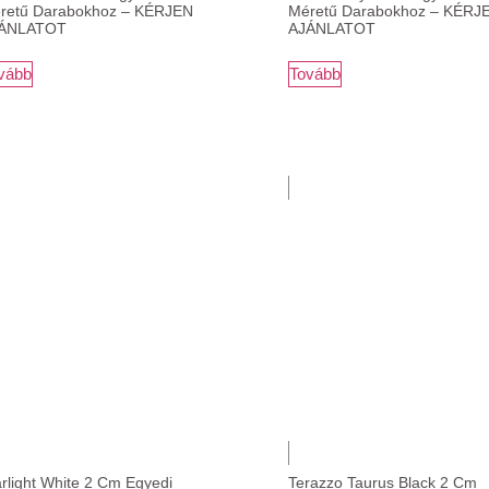
retű Darabokhoz – KÉRJEN
Méretű Darabokhoz – KÉRJ
ÁNLATOT
AJÁNLATOT
vább
Tovább
arlight White 2 Cm Egyedi
Terazzo Taurus Black 2 Cm