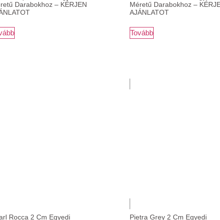
retű Darabokhoz – KÉRJEN
Méretű Darabokhoz – KÉRJ
ÁNLATOT
AJÁNLATOT
vább
Tovább
arl Rocca 2 Cm Egyedi
Pietra Grey 2 Cm Egyedi