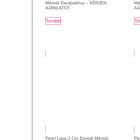
Méretű Darabokhoz – KÉRJEN
Mé
AJÁNLATOT
AJ
Tovább
To
Pearl Lava 2 Cm Egyedi Méretű
Pe