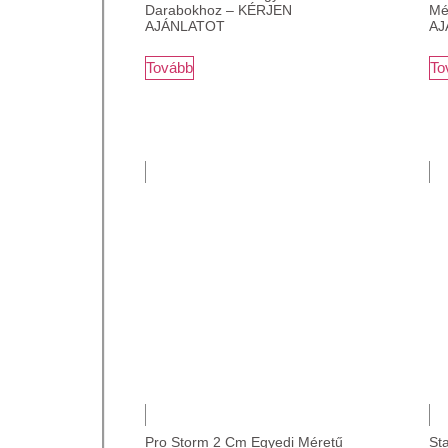
Darabokhoz – KÉRJEN
Mé
AJÁNLATOT
AJ
Tovább
To
Pro Storm 2 Cm Egyedi Méretű
St