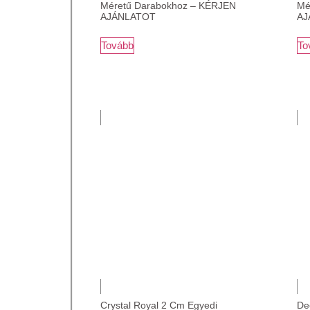
Méretű Darabokhoz – KÉRJEN
Mé
AJÁNLATOT
AJ
Tovább
To
Crystal Royal 2 Cm Egyedi
De