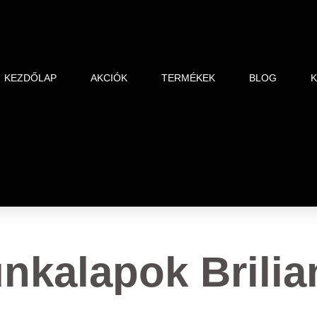
KEZDŐLAP
AKCIÓK
TERMÉKEK
BLOG
kalapok Brilia