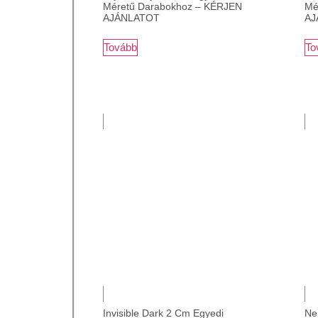
Méretű Darabokhoz – KÉRJEN
Mé
AJÁNLATOT
AJ
Tovább
To
Invisible Dark 2 Cm Egyedi
Ne