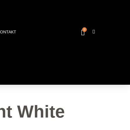
0
KONTAKT
nt White