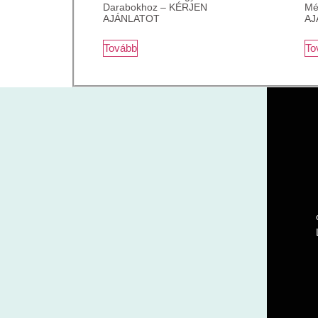
Darabokhoz – KÉRJEN
Mé
AJÁNLATOT
AJ
Tovább
To