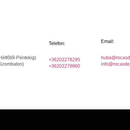
Email:
Telefon:
Hétfőtől-Péntekig)
huba@rocasd
+36202278295
(Szombaton)
info@rocasde
+36202278860