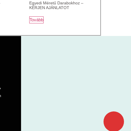
–
Egyedi Méretű Darabokhoz –
KÉRJEN AJÁNLATOT
Tovább
?
n