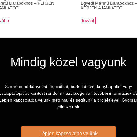
retű Darabokhoz – KÉRJEN
Egyedi Méretű Darabokhoz 
ÁNLATOT
KÉRJEN AJÁNLATOT
vább
Tovább
Mindig közel vagyunk
Szeretne párkányokat, lépcsőket, burkolatokat, konyhapultot vagy
oszloptetejét és kerítést rendelni? Szüksége van további információkra
Lépjen kapcsolatba velünk még ma, és segítünk a projektjével. Gyorsa
válaszolunk!
Lépjen kapcsolatba velünk