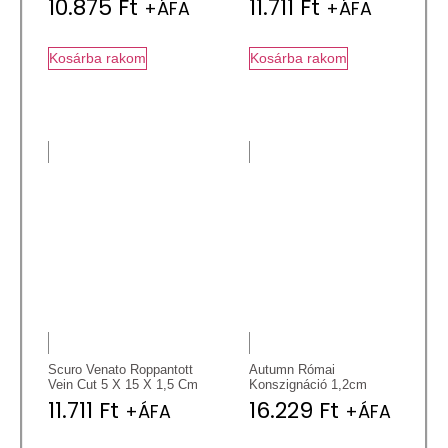
10.875
Ft
11.711
Ft
+ÁFA
+ÁFA
Kosárba rakom
Kosárba rakom
Scuro Venato Roppantott
Autumn Római
Vein Cut 5 X 15 X 1,5 Cm
Konszignáció 1,2cm
11.711
Ft
16.229
Ft
+ÁFA
+ÁFA