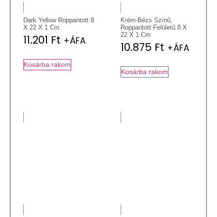
Dark Yellow Roppantott 8
Krém-Bézs Színű,
X 22 X 1 Cm
Roppantott Felületű 8 X
22 X 1 Cm
11.201
Ft
+ÁFA
10.875
Ft
+ÁFA
Kosárba rakom
Kosárba rakom