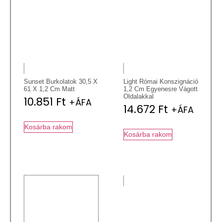
Sunset Burkolatok 30,5 X
Light Római Konszignáció
61 X 1,2 Cm Matt
1,2 Cm Egyenesre Vágott
Oldalakkal
10.851
Ft
+ÁFA
14.672
Ft
+ÁFA
Kosárba rakom
Kosárba rakom