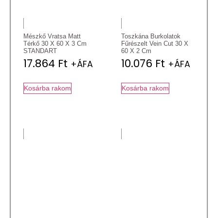
Mészkő Vratsa Matt
Toszkána Burkolatok
Térkő 30 X 60 X 3 Cm
Fűrészelt Vein Cut 30 X
STANDART
60 X 2 Cm
17.864
Ft
10.076
Ft
+ÁFA
+ÁFA
Kosárba rakom
Kosárba rakom