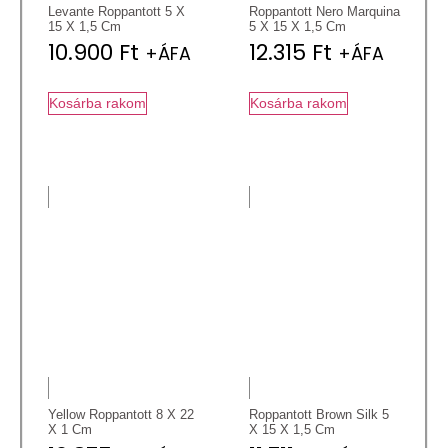
Levante Roppantott 5 X
Roppantott Nero Marquina
15 X 1,5 Cm
5 X 15 X 1,5 Cm
10.900
Ft
12.315
Ft
+ÁFA
+ÁFA
Kosárba rakom
Kosárba rakom
Yellow Roppantott 8 X 22
Roppantott Brown Silk 5
X 1 Cm
X 15 X 1,5 Cm