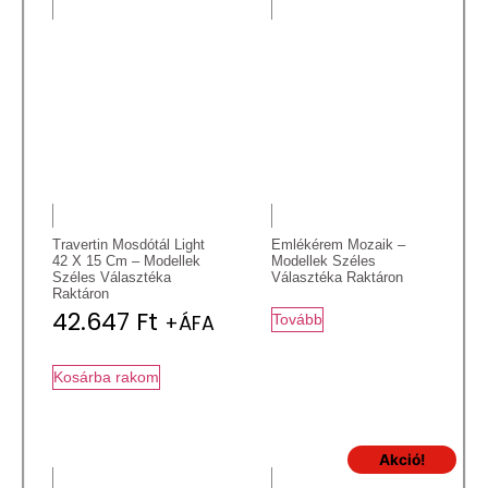
Travertin Mosdótál Light
Emlékérem Mozaik –
42 X 15 Cm – Modellek
Modellek Széles
Széles Választéka
Választéka Raktáron
Raktáron
42.647
Ft
+ÁFA
Tovább
Kosárba rakom
Akció!