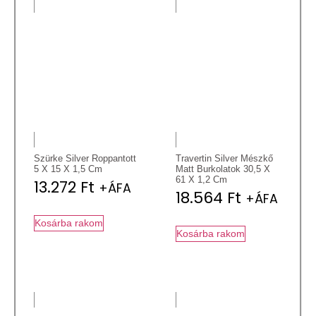
Szürke Silver Roppantott
Travertin Silver Mészkő
5 X 15 X 1,5 Cm
Matt Burkolatok 30,5 X
61 X 1,2 Cm
13.272
Ft
+ÁFA
18.564
Ft
+ÁFA
Kosárba rakom
Kosárba rakom