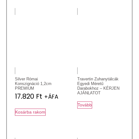
Silver Római
Travertin Zuhanytálcák
Konszignáció 1,2cm
Egyedi Méretű
PREMIUM
Darabokhoz – KÉRJEN
AJÁNLATOT
17.820
Ft
+ÁFA
Tovább
Kosárba rakom