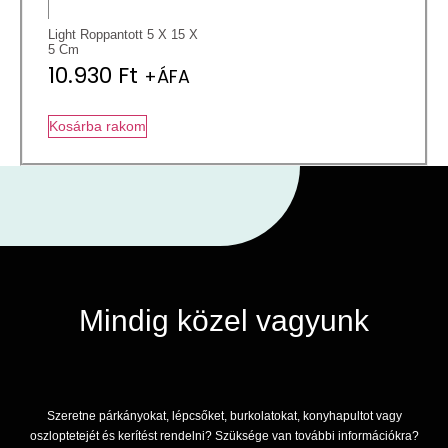
Light Roppantott 5 X 15 X
5 Cm
10.930
Ft
+ÁFA
Kosárba rakom
Mindig közel vagyunk
Szeretne párkányokat, lépcsőket, burkolatokat, konyhapultot vagy
oszloptetejét és kerítést rendelni? Szüksége van további információkra?