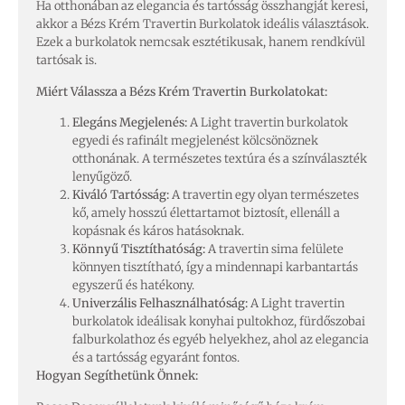
Ha otthonában az elegancia és tartósság összhangját keresi,
akkor a Bézs Krém Travertin Burkolatok ideális választások.
Ezek a burkolatok nemcsak esztétikusak, hanem rendkívül
tartósak is.
Miért Válassza a Bézs Krém Travertin Burkolatokat:
Elegáns Megjelenés:
A Light travertin burkolatok
egyedi és rafinált megjelenést kölcsönöznek
otthonának. A természetes textúra és a színválaszték
lenyűgöző.
Kiváló Tartósság:
A travertin egy olyan természetes
kő, amely hosszú élettartamot biztosít, ellenáll a
kopásnak és káros hatásoknak.
Könnyű Tisztíthatóság:
A travertin sima felülete
könnyen tisztítható, így a mindennapi karbantartás
egyszerű és hatékony.
Univerzális Felhasználhatóság:
A Light travertin
burkolatok ideálisak konyhai pultokhoz, fürdőszobai
falburkolathoz és egyéb helyekhez, ahol az elegancia
és a tartósság egyaránt fontos.
Hogyan Segíthetünk Önnek: