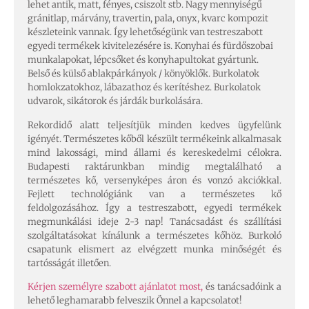
lehet antik, matt, fényes, csiszolt stb. Nagy mennyiségű
gránitlap, márvány, travertin, pala, onyx, kvarc kompozit
készleteink vannak. Így lehetőségünk van testreszabott
egyedi termékek kivitelezésére is. Konyhai és fürdőszobai
munkalapokat, lépcsőket és konyhapultokat gyártunk.
Belső és külső ablakpárkányok / könyöklők. Burkolatok
homlokzatokhoz, lábazathoz és kerítéshez. Burkolatok
udvarok, sikátorok és járdák burkolására.
Rekordidő alatt teljesítjük minden kedves ügyfelünk
igényét. Természetes kőből készült termékeink alkalmasak
mind lakossági, mind állami és kereskedelmi célokra.
Budapesti raktárunkban mindig megtalálható a
természetes kő, versenyképes áron és vonzó akciókkal.
Fejlett technológiánk van a természetes kő
feldolgozásához. Így a testreszabott, egyedi termékek
megmunkálási ideje 2-3 nap! Tanácsadást és szállítási
szolgáltatásokat kínálunk a természetes kőhöz. Burkoló
csapatunk elismert az elvégzett munka minőségét és
tartósságát illetően.
Kérjen személyre szabott ajánlatot most,
és tanácsadóink a
lehető leghamarabb felveszik Önnel a kapcsolatot!