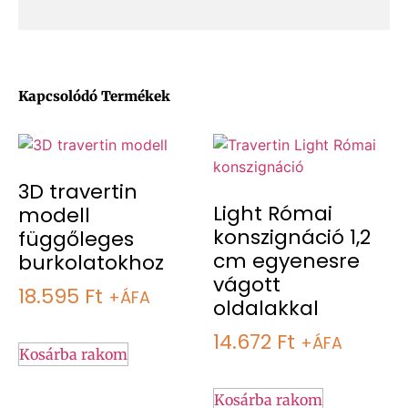
Kapcsolódó Termékek
3D travertin
Light Római
modell
konszignáció 1,2
függőleges
cm egyenesre
burkolatokhoz
vágott
18.595
Ft
+ÁFA
oldalakkal
14.672
Ft
+ÁFA
Kosárba rakom
Kosárba rakom