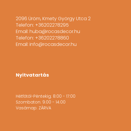
2096 Üröm, Kmety György Utca 2
Telefon: +36202278295
Email: huba@rocasdecor.hu
Telefon: +36202278860
Email: info@rocasdecor.hu
Nyitvatartás
Hétfőtől-Péntekig: 8:00 - 17:00
Szombaton: 9:00 - 14:00
Vasárnap: ZÁRVA