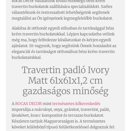
Rocas Decor vállalatunk kiváló minőségű bézs krém
travertin burkolatok szállítására specializálódott. Széles
választékunk és testreszabott lehetőségeink segítenek
megtalálni az Ön igényeinek legmegfelelőbb burkolatot.
Alakítsa át otthonát egyedi stílusban és tartóssággal bézs
krém travertin burkolatokkal. Lépjen kapcsolatba velünk
még ma, hogy felfedezze kínálatunkat és kérjen egyedi
ajánlatot. Itt vagyunk, hogy segítsünk Önnek hozzáadni az
eleganciát és tartósságot otthonához bézs krém travertin
burkolatainkkal.
Travertin padló Ivory
Matt 61x61x1,2 cm
gazdaságos minőség
A
ROCAS DECOR
mint
természetes kőkereskedés
importálja a márványt, onyx, gránitot, travertint, palát,
lávakövet, kvarc kompozitot és terrazzo burkolatot.
Készleten tartjuk Magyarországon is. A természetes
köveket különböző típusú felületkezeléssel dolgozzuk fel: