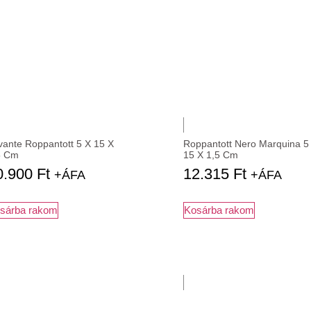
vante Roppantott 5 X 15 X
Roppantott Nero Marquina 5
5 Cm
15 X 1,5 Cm
0.900
Ft
12.315
Ft
+ÁFA
+ÁFA
sárba rakom
Kosárba rakom