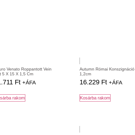
uro Venato Roppantott Vein
Autumn Római Konszignáció
t 5 X 15 X 1,5 Cm
1,2cm
1.711
Ft
16.229
Ft
+ÁFA
+ÁFA
sárba rakom
Kosárba rakom