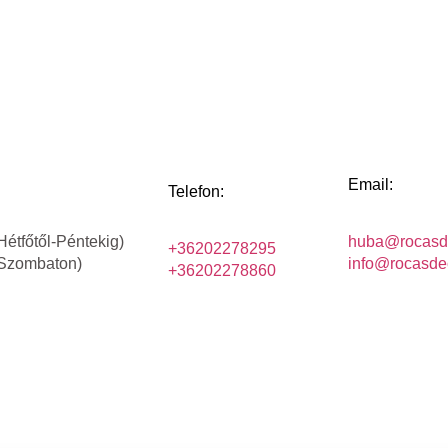
Email:
Telefon:
Hétfőtől-Péntekig)
huba@rocasd
+36202278295
(Szombaton)
info@rocasde
+36202278860