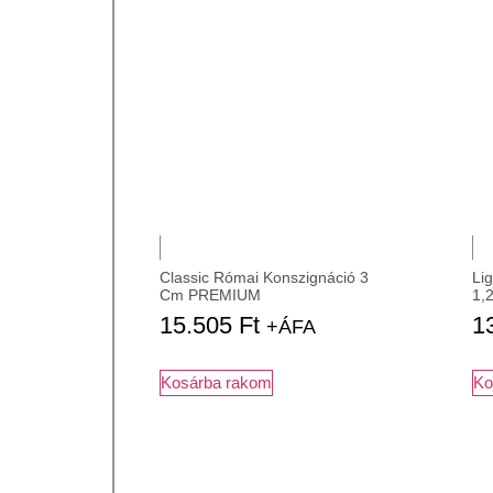
Classic Római Konszignáció 3
Li
Cm PREMIUM
1,
15.505
Ft
1
+ÁFA
Kosárba rakom
Ko