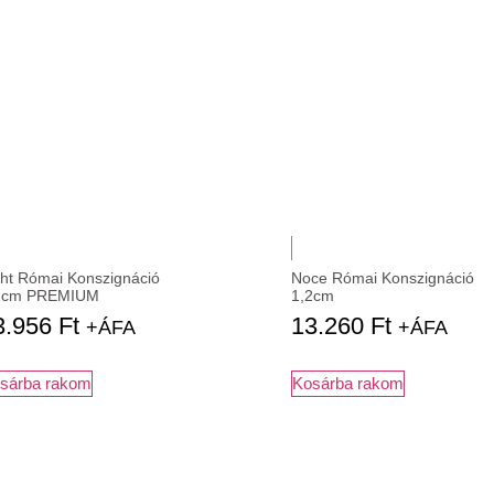
ght Római Konszignáció
Noce Római Konszignáció
2cm PREMIUM
1,2cm
3.956
Ft
13.260
Ft
+ÁFA
+ÁFA
sárba rakom
Kosárba rakom