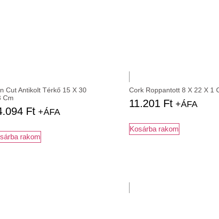
n Cut Antikolt Térkő 15 X 30
Cork Roppantott 8 X 22 X 1
3 Cm
11.201
Ft
+ÁFA
4.094
Ft
+ÁFA
Kosárba rakom
sárba rakom