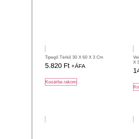
Tipegő Térkő 30 X 60 X 3 Cm
Vei
X 
5.820
Ft
+ÁFA
1
Kosárba rakom
Ko