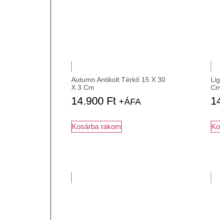
Autumn Antikolt Térkő 15 X 30
Lig
X 3 Cm
C
14.900
Ft
1
+ÁFA
Kosárba rakom
Ko