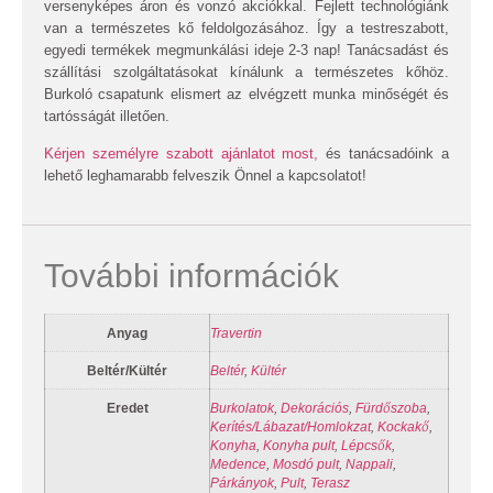
versenyképes áron és vonzó akciókkal. Fejlett technológiánk
van a természetes kő feldolgozásához. Így a testreszabott,
egyedi termékek megmunkálási ideje 2-3 nap! Tanácsadást és
szállítási szolgáltatásokat kínálunk a természetes kőhöz.
Burkoló csapatunk elismert az elvégzett munka minőségét és
tartósságát illetően.
Kérjen személyre szabott ajánlatot most,
és tanácsadóink a
lehető leghamarabb felveszik Önnel a kapcsolatot!
További információk
Anyag
Travertin
Beltér/Kültér
Beltér
,
Kültér
Eredet
Burkolatok
,
Dekorációs
,
Fürdőszoba
,
Kerítés/Lábazat/Homlokzat
,
Kockakő
,
Konyha
,
Konyha pult
,
Lépcsők
,
Medence
,
Mosdó pult
,
Nappali
,
Párkányok
,
Pult
,
Terasz