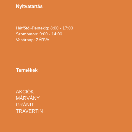
Nyitvatartás
Hétfőtől-Péntekig: 8:00 - 17:00
Szombaton: 9:00 - 14:00
Vasárnap: ZÁRVA
Termékek
AKCIÓK
MÁRVÁNY
GRÁNIT
TRAVERTIN