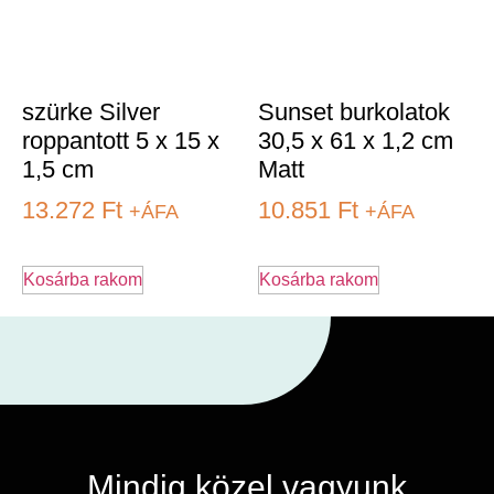
szürke Silver
Sunset burkolatok
roppantott 5 x 15 x
30,5 x 61 x 1,2 cm
1,5 cm
Matt
13.272
Ft
10.851
Ft
+ÁFA
+ÁFA
Kosárba rakom
Kosárba rakom
Mindig közel vagyunk