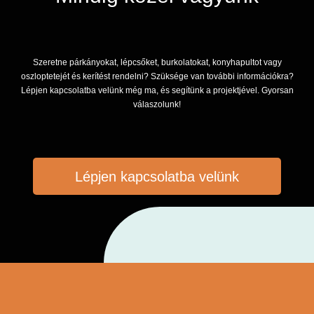
Szeretne párkányokat, lépcsőket, burkolatokat, konyhapultot vagy
oszloptetejét és kerítést rendelni? Szüksége van további információkra?
Lépjen kapcsolatba velünk még ma, és segítünk a projektjével. Gyorsan
válaszolunk!
Lépjen kapcsolatba velünk