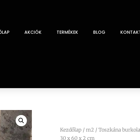
ŐLAP
AKCIÓK
TERMÉKEK
BLOG
KONTAK
Kezdőlap
/
m2
/ Toszkána burkola
30 x 60 x 2 cm