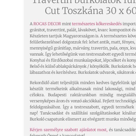
Cut Toszkána 30 x 60
A
ROCAS DECOR
mint
természetes kőkereskedés
import
gránitot, travertint, palát, lávakövet, kvarc kompozitot é
Készleten tartjuk Magyarországon is. A természetes köv
felületkezeléssel dolgozzuk fel: lehet antik, matt, fényes,
mennyiségű gránitlap, márvány, travertin, pala, onyx, k
vannak. Így lehetőségünk van testreszabott egyedi termék
Konyhai és fürdőszobai munkalapokat, lépcsőket és kon
Belső és külső ablakpárkányok / könyöklők. Burkolatok 
lábazathoz és kerítéshez. Burkolatok udvarok, sikátorok 
Rekordidő alatt teljesítjük minden kedves ügyfelünk ig
készült termékeink alkalmasak mind lakossági, mind
célokra. Budapesti raktárunkban mindig megtalál
versenyképes áron és vonzó akciókkal. Fejlett technológ
feldolgozásához. Így a testreszabott, egyedi terméke
nap! Tanácsadást és szállítási szolgáltatásokat kínál
Burkoló csapatunk elismert az elvégzett munka minőségét
Kérjen személyre szabott ajánlatot most,
és tanácsadói
felveszik Önnel a kapcsolatot!