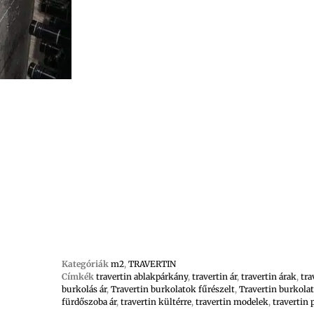
Kategóriák
m2
,
TRAVERTIN
Címkék
travertin ablakpárkány
,
travertin ár
,
travertin árak
,
tra
burkolás ár
,
Travertin burkolatok fűrészelt
,
Travertin burkola
fürdőszoba ár
,
travertin kültérre
,
travertin modelek
,
travertin 