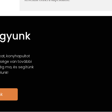
agyunk
kat, konyhapultot
üksége van további
ég ma, és segítünk
lunk!
nk