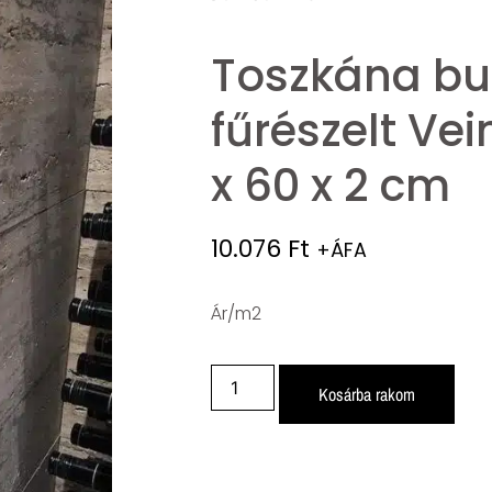
Toszkána bu
fűrészelt Vei
x 60 x 2 cm
10.076
Ft
+ÁFA
Ár/m2
Kosárba rakom