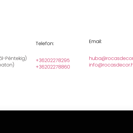
Email:
Telefon:
ől-Péntekig)
huba@rocasdecor
+36202278295
baton)
info@rocasdecor.
+36202278860