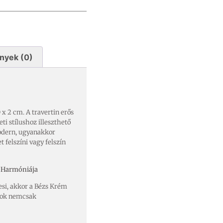
nyek (0)
 x 2 cm. A travertin erős
ti stílushoz illeszthető
modern, ugyanakkor
 felszíni vagy felszín
g Harmóniája
esi, akkor a Bézs Krém
atok nemcsak