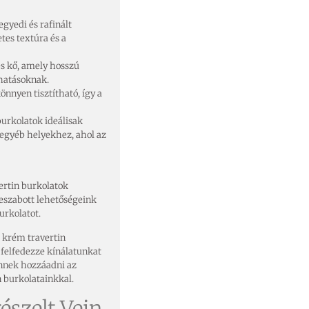
egyedi és rafinált
es textúra és a
es kő, amely hosszú
 hatásoknak.
önnyen tisztítható, így a
burkolatok ideálisak
 egyéb helyekhez, ahol az
ertin burkolatok
treszabott lehetőségeink
urkolatot.
s krém travertin
felfedezze kínálatunkat
Önnek hozzáadni az
n burkolatainkkal.
észelt Vein