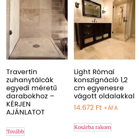
Travertin
Light Római
zuhanytálcák
konszignáció 1,2
egyedi méretű
cm egyenesre
darabokhoz –
vágott oldalakkal
KÉRJEN
14.672
Ft
+ÁFA
AJÁNLATOT
Kosárba rakom
Tovább