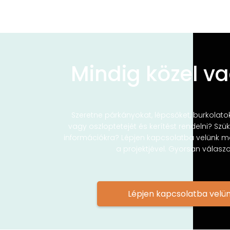
Mindig közel v
Szeretne párkányokat, lépcsőket, burkolato
vagy oszloptetejét és kerítést rendelni? Sz
információkra? Lépjen kapcsolatba velünk m
a projektjével. Gyorsan válaszo
Lépjen kapcsolatba velü