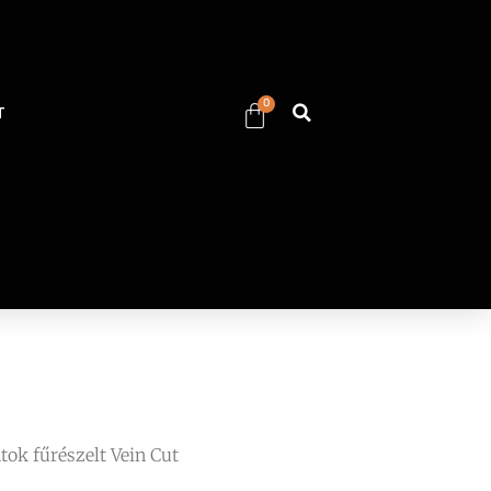
0
T
tok fűrészelt Vein Cut