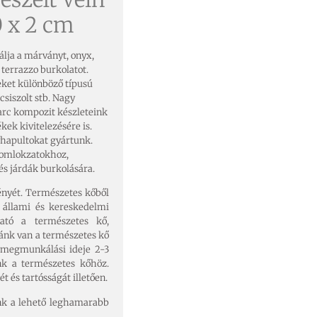
 x 2 cm
álja a márványt, onyx,
s terrazzo burkolatot.
eket különböző típusú
 csiszolt stb. Nagy
varc kompozit készleteink
ek kivitelezésére is.
yhapultokat gyártunk.
homlokzatokhoz,
és járdák burkolására.
ényét. Természetes kőből
 állami és kereskedelmi
ható a természetes kő,
iánk van a természetes kő
k megmunkálási ideje 2-3
unk a természetes kőhöz.
 és tartósságát illetően.
nk a lehető leghamarabb