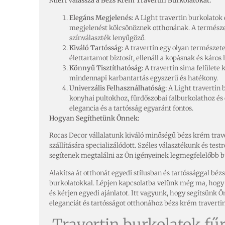
Miért Válassza a Bézs Krém Travertin Burkolatokat:
Elegáns Megjelenés:
A Light travertin burkolatok 
megjelenést kölcsönöznek otthonának. A természet
színválaszték lenyűgöző.
Kiváló Tartósság:
A travertin egy olyan természet
élettartamot biztosít, ellenáll a kopásnak és káros
Könnyű Tisztíthatóság:
A travertin sima felülete k
mindennapi karbantartás egyszerű és hatékony.
Univerzális Felhasználhatóság:
A Light travertin 
konyhai pultokhoz, fürdőszobai falburkolathoz és
elegancia és a tartósság egyaránt fontos.
Hogyan Segíthetünk Önnek:
Rocas Decor vállalatunk kiváló minőségű bézs krém trav
szállítására specializálódott. Széles választékunk és tes
segítenek megtalálni az Ön igényeinek legmegfelelőbb b
Alakítsa át otthonát egyedi stílusban és tartóssággal béz
burkolatokkal. Lépjen kapcsolatba velünk még ma, hogy 
és kérjen egyedi ajánlatot. Itt vagyunk, hogy segítsünk 
eleganciát és tartósságot otthonához bézs krém traverti
Travertin burkolatok fűr