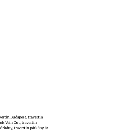
vertin Budapest
,
travertin
tok Vein Cut
,
travertin
párkány
,
travertin párkány ár