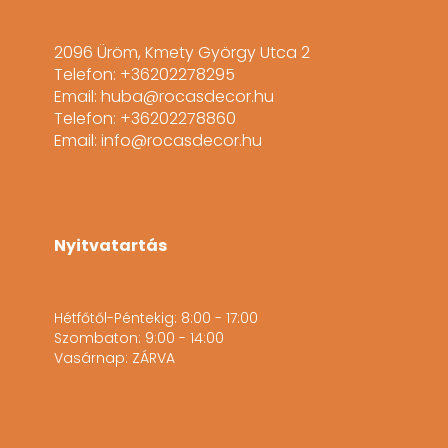
2096 Üröm, Kmety György Utca 2
Telefon: +36202278295
Email: huba@rocasdecor.hu
Telefon: +36202278860
Email: info@rocasdecor.hu
Nyitvatartás
Hétfőtől-Péntekig: 8:00 - 17:00
Szombaton: 9:00 - 14:00
Vasárnap: ZÁRVA