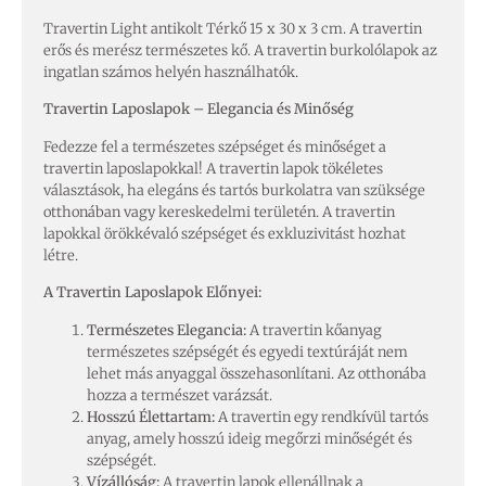
Travertin Light antikolt Térkő 15 x 30 x 3 cm. A travertin
erős és merész természetes kő. A travertin burkolólapok az
ingatlan számos helyén használhatók.
Travertin Laposlapok – Elegancia és Minőség
Fedezze fel a természetes szépséget és minőséget a
travertin laposlapokkal! A travertin lapok tökéletes
választások, ha elegáns és tartós burkolatra van szüksége
otthonában vagy kereskedelmi területén. A travertin
lapokkal örökkévaló szépséget és exkluzivitást hozhat
létre.
A Travertin Laposlapok Előnyei:
Természetes Elegancia:
A travertin kőanyag
természetes szépségét és egyedi textúráját nem
lehet más anyaggal összehasonlítani. Az otthonába
hozza a természet varázsát.
Hosszú Élettartam:
A travertin egy rendkívül tartós
anyag, amely hosszú ideig megőrzi minőségét és
szépségét.
Vízállóság:
A travertin lapok ellenállnak a