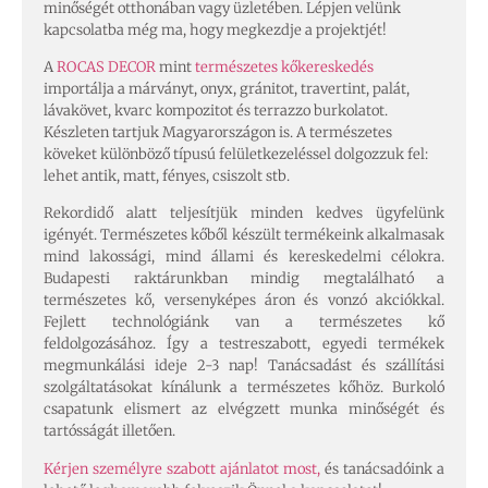
minőségét otthonában vagy üzletében. Lépjen velünk
kapcsolatba még ma, hogy megkezdje a projektjét!
A
ROCAS DECOR
mint
természetes kőkereskedés
importálja a márványt, onyx, gránitot, travertint, palát,
lávakövet, kvarc kompozitot és terrazzo burkolatot.
Készleten tartjuk Magyarországon is. A természetes
köveket különböző típusú felületkezeléssel dolgozzuk fel:
lehet antik, matt, fényes, csiszolt stb.
Rekordidő alatt teljesítjük minden kedves ügyfelünk
igényét. Természetes kőből készült termékeink alkalmasak
mind lakossági, mind állami és kereskedelmi célokra.
Budapesti raktárunkban mindig megtalálható a
természetes kő, versenyképes áron és vonzó akciókkal.
Fejlett technológiánk van a természetes kő
feldolgozásához. Így a testreszabott, egyedi termékek
megmunkálási ideje 2-3 nap! Tanácsadást és szállítási
szolgáltatásokat kínálunk a természetes kőhöz. Burkoló
csapatunk elismert az elvégzett munka minőségét és
tartósságát illetően.
Kérjen személyre szabott ajánlatot most,
és tanácsadóink a