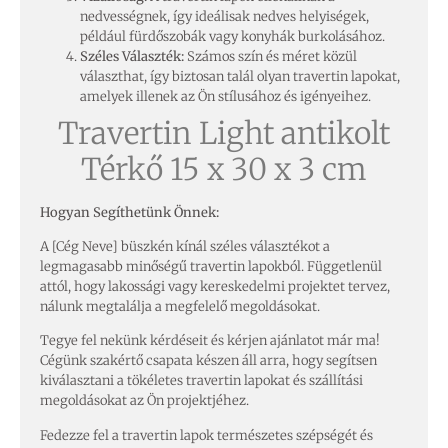
nedvességnek, így ideálisak nedves helyiségek,
például fürdőszobák vagy konyhák burkolásához.
Széles Választék:
Számos szín és méret közül
választhat, így biztosan talál olyan travertin lapokat,
amelyek illenek az Ön stílusához és igényeihez.
Travertin Light antikolt
Térkő 15 x 30 x 3 cm
Hogyan Segíthetünk Önnek:
A [Cég Neve] büszkén kínál széles választékot a
legmagasabb minőségű travertin lapokból. Függetlenül
attól, hogy lakossági vagy kereskedelmi projektet tervez,
nálunk megtalálja a megfelelő megoldásokat.
Tegye fel nekünk kérdéseit és kérjen ajánlatot már ma!
Cégünk szakértő csapata készen áll arra, hogy segítsen
kiválasztani a tökéletes travertin lapokat és szállítási
megoldásokat az Ön projektjéhez.
Fedezze fel a travertin lapok természetes szépségét és