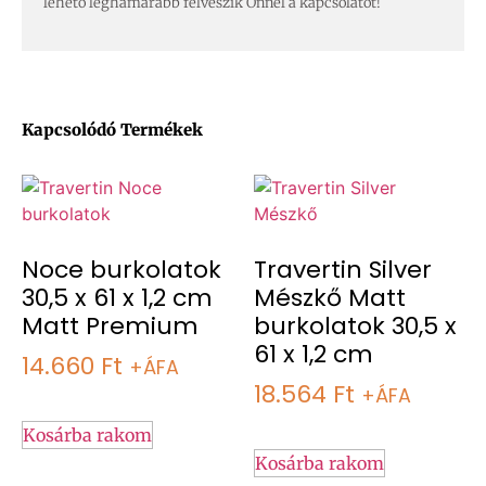
lehető leghamarabb felveszik Önnel a kapcsolatot!
Kapcsolódó Termékek
Noce burkolatok
Travertin Silver
30,5 x 61 x 1,2 cm
Mészkő Matt
Matt Premium
burkolatok 30,5 x
61 x 1,2 cm
14.660
Ft
+ÁFA
18.564
Ft
+ÁFA
Kosárba rakom
Kosárba rakom