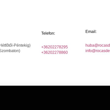
Email:
Telefon:
Hétfőtől-Péntekig)
huba@rocasd
+36202278295
(Szombaton)
info@rocasde
+36202278860