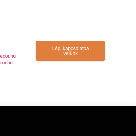
Lépj kapcsolatba
velünk
ecor.hu
cor.hu