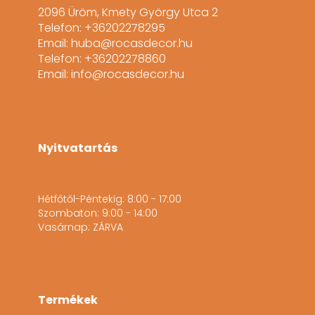
2096 Üröm, Kmety György Utca 2
Telefon: +36202278295
Email: huba@rocasdecor.hu
Telefon: +36202278860
Email: info@rocasdecor.hu
Nyitvatartás
Hétfőtől-Péntekig: 8:00 - 17:00
Szombaton: 9:00 - 14:00
Vasárnap: ZÁRVA
Termékek