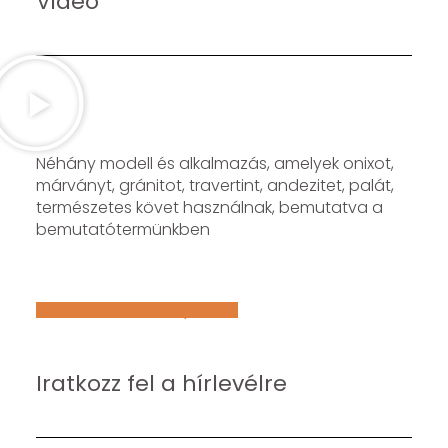
Video
Néhány modell és alkalmazás, amelyek onixot,
márványt, gránitot, travertint, andezitet, palát,
természetes követ használnak, bemutatva a
bemutatótermünkben
Află mai multe despre noi
Iratkozz fel a hírlevélre