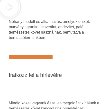
Néhány modell és alkalmazás, amelyek onixot,
márványt, gránitot, travertint, andezitet, palát,
természetes követ használnak, bemutatva a
bemutatótermünkben
Află mai multe despre noi
Iratkozz fel a hírlevélre
Mindig közel vagyunk és teljes megoldást kínálunk a
természetes kővel kapcsolatos projektjéhez.