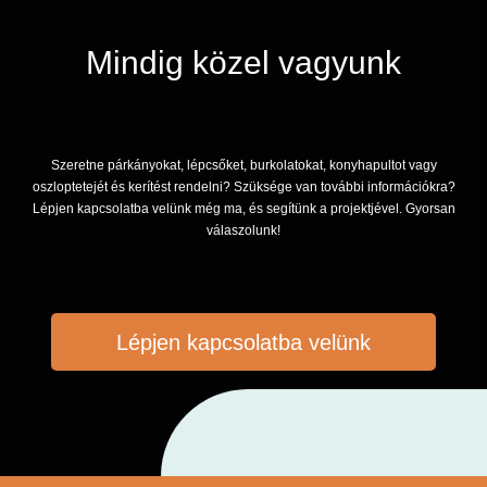
Mindig közel vagyunk
Szeretne párkányokat, lépcsőket, burkolatokat, konyhapultot vagy
oszloptetejét és kerítést rendelni? Szüksége van további információkra?
Lépjen kapcsolatba velünk még ma, és segítünk a projektjével. Gyorsan
válaszolunk!
Lépjen kapcsolatba velünk