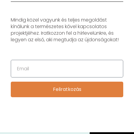
Mindig közel vagyunk és teljes megoldást
kínálunk a természetes kővel kapcsolatos
projektjéhez. Iratkozzon fel a hírlevelünkre, és
legyen az első, aki megtudja az újdonságokat!
Feliratkozás