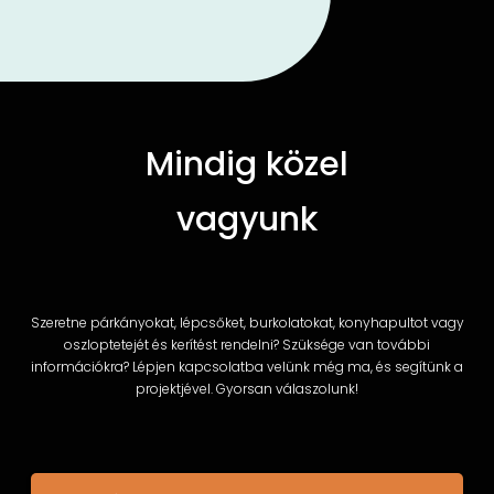
Mindig közel
vagyunk
Szeretne párkányokat, lépcsőket, burkolatokat, konyhapultot vagy
oszloptetejét és kerítést rendelni? Szüksége van további
információkra? Lépjen kapcsolatba velünk még ma, és segítünk a
projektjével. Gyorsan válaszolunk!