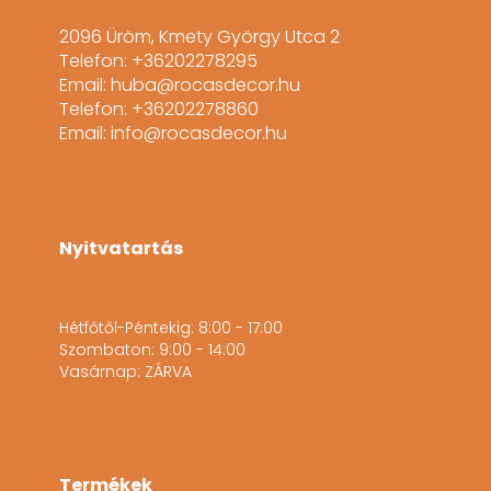
2096 Üröm, Kmety György Utca 2
Telefon: +36202278295
Email: huba@rocasdecor.hu
Telefon: +36202278860
Email: info@rocasdecor.hu
Nyitvatartás
Hétfőtől-Péntekig: 8:00 - 17:00
Szombaton: 9:00 - 14:00
Vasárnap: ZÁRVA
Termékek