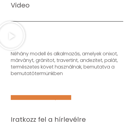
Video
Néhány modell és alkalmazás, amelyek onixot,
márványt, gránitot, travertint, andezitet, palát,
természetes követ használnak, bemutatva a
bemutatótermünkben
Află mai multe despre noi
Iratkozz fel a hírlevélre