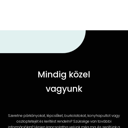
Mindig közel
vagyunk
Szeretne párkányokat, lépcsőket, burkolatokat, konyhapultot vagy
oszloptetejét és kerítést rendelni? Szüksége van további
információkra? Lépjen kapcsolatba velünk még ma, és segítünk a