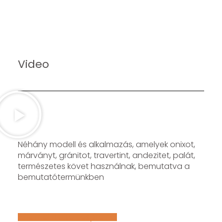
Video
Néhány modell és alkalmazás, amelyek onixot,
márványt, gránitot, travertint, andezitet, palát,
természetes követ használnak, bemutatva a
bemutatótermünkben
Află mai multe despre noi