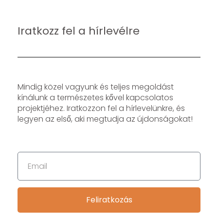
Iratkozz fel a hírlevélre
Mindig közel vagyunk és teljes megoldást
kínálunk a természetes kővel kapcsolatos
projektjéhez. Iratkozzon fel a hírlevelünkre, és
legyen az első, aki megtudja az újdonságokat!
Feliratkozás