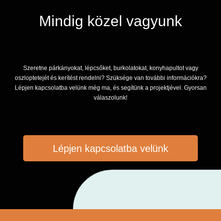
Mindig közel vagyunk
Szeretne párkányokat, lépcsőket, burkolatokat, konyhapultot vagy
oszloptetejét és kerítést rendelni? Szüksége van további információkra?
Lépjen kapcsolatba velünk még ma, és segítünk a projektjével. Gyorsan
válaszolunk!
Lépjen kapcsolatba velünk