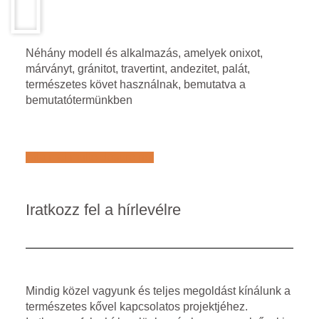
Néhány modell és alkalmazás, amelyek onixot,
márványt, gránitot, travertint, andezitet, palát,
természetes követ használnak, bemutatva a
bemutatótermünkben
Află mai multe despre noi
Iratkozz fel a hírlevélre
Mindig közel vagyunk és teljes megoldást kínálunk a
természetes kővel kapcsolatos projektjéhez.