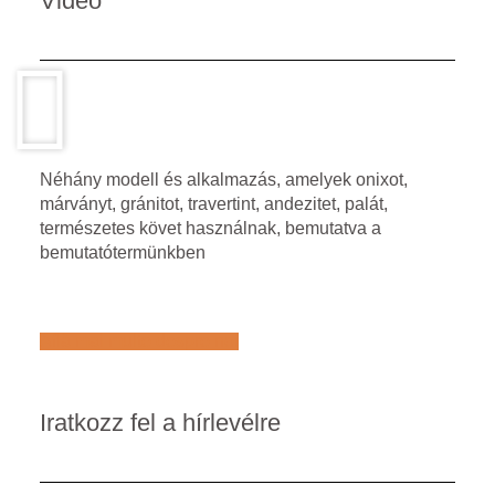
Video
Néhány modell és alkalmazás, amelyek onixot,
márványt, gránitot, travertint, andezitet, palát,
természetes követ használnak, bemutatva a
bemutatótermünkben
Află mai multe despre noi
Iratkozz fel a hírlevélre