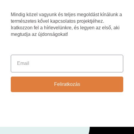
Mindig közel vagyunk és teljes megoldást kínálunk a
természetes kővel kapcsolatos projektjéhez.
Iratkozzon fel a hírlevelünkre, és legyen az első, aki
megtudja az újdonságokat!
Feliratkozás