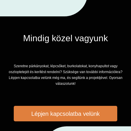
Mindig közel vagyunk
Szeretne párkányokat, lépcsőket, burkolatokat, konyhapultot vagy
oszloptetejét és kerítést rendelni? Szüksége van további információkra?
Lépjen kapcsolatba velünk még ma, és segítünk a projektjével. Gyorsan
válaszolunk!
Lépjen kapcsolatba velünk