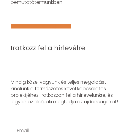
bemutatótermünkben
Află mai multe despre noi
Iratkozz fel a hírlevélre
Mindig közel vagyunk és teljes megoldást
kínálunk a természetes kővel kapcsolatos
projektjéhez. Iratkozzon fel a hírlevelünkre, és
legyen az első, aki megtudja az újdonságokat!