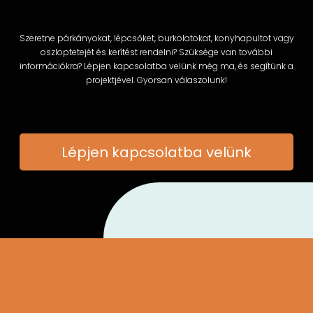
Szeretne párkányokat, lépcsőket, burkolatokat, konyhapultot vagy
oszloptetejét és kerítést rendelni? Szüksége van további
információkra? Lépjen kapcsolatba velünk még ma, és segítünk a
projektjével. Gyorsan válaszolunk!
Lépjen kapcsolatba velünk