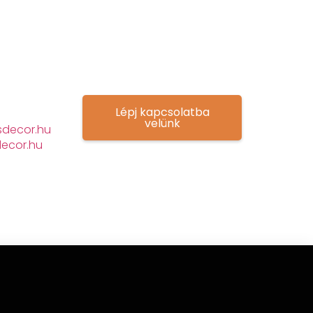
Lépj kapcsolatba
velünk
decor.hu
ecor.hu