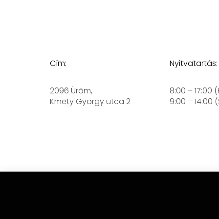
Cím:
Nyitvatartás:
2096 Üröm,
8:00 – 17:00 
Kmety György utca 2
9:00 – 14:00