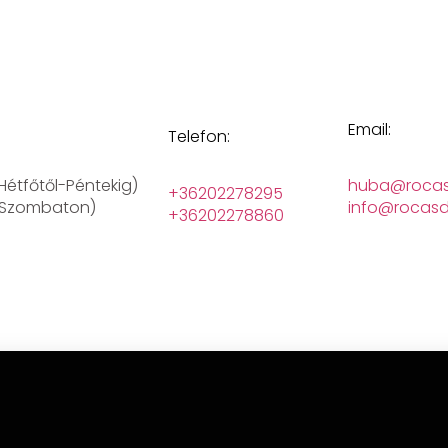
Email:
Telefon:
(Hétfőtől-Péntekig)
huba@rocas
+36202278295
 (Szombaton)
info@rocasd
+36202278860