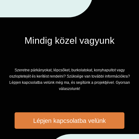
Mindig közel vagyunk
Szeretne párkányokat, lépcsőket, burkolatokat, konyhapultot vagy
oszloptetejét és kerítést rendelni? Szüksége van további információkra?
Lépjen kapcsolatba velünk még ma, és segítünk a projektjével. Gyorsan
válaszolunk!
Lépjen kapcsolatba velünk