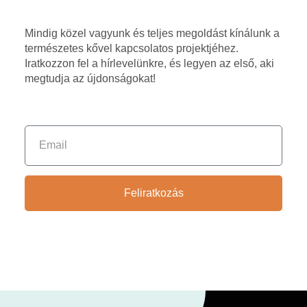
Mindig közel vagyunk és teljes megoldást kínálunk a
természetes kővel kapcsolatos projektjéhez.
Iratkozzon fel a hírlevelünkre, és legyen az első, aki
megtudja az újdonságokat!
Feliratkozás