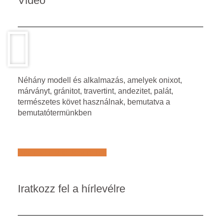
Video
Néhány modell és alkalmazás, amelyek onixot,
márványt, gránitot, travertint, andezitet, palát,
természetes követ használnak, bemutatva a
bemutatótermünkben
Află mai multe despre noi
Iratkozz fel a hírlevélre