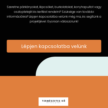
Szeretne párkányokat, lépcsőket, burkolatokat, konyhapultot vagy
oszloptetejét és kerítést rendelni? Szüksége van további
információkra? Lépjen kapcsolatba velünk még ma, és segítünk a
projektjével. Gyorsan válaszolunk!
Lépjen kapcsolatba velünk