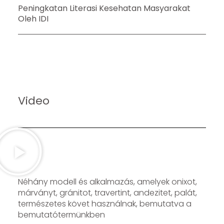
Peningkatan Literasi Kesehatan Masyarakat
Oleh IDI
Video
Néhány modell és alkalmazás, amelyek onixot,
márványt, gránitot, travertint, andezitet, palát,
természetes követ használnak, bemutatva a
bemutatótermünkben