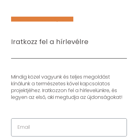
Află mai multe despre noi
Iratkozz fel a hírlevélre
Mindig közel vagyunk és teljes megoldást
kínálunk a természetes kővel kapcsolatos
projektjéhez. Iratkozzon fel a hírlevelünkre, és
legyen az első, aki megtudja az újdonságokat!