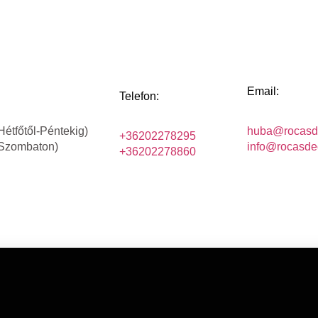
Email:
Telefon:
Hétfőtől-Péntekig)
huba@rocasd
+36202278295
(Szombaton)
info@rocasde
+36202278860