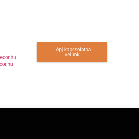
Lépj kapcsolatba
velünk
ecor.hu
cor.hu