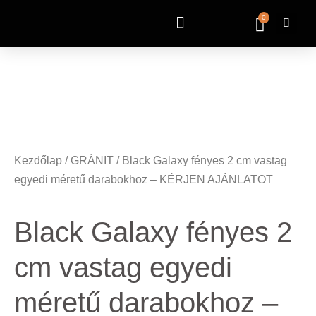
0
Kezdőlap
/
GRÁNIT
/ Black Galaxy fényes 2 cm vastag
egyedi méretű darabokhoz – KÉRJEN AJÁNLATOT
Black Galaxy fényes 2
cm vastag egyedi
méretű darabokhoz –