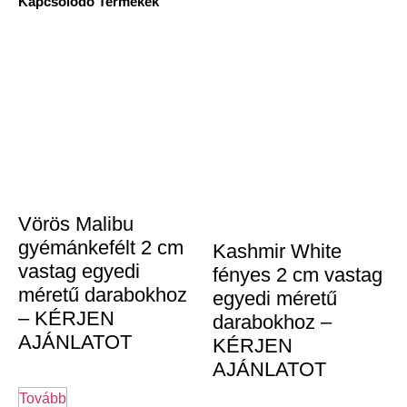
Kapcsolódó Termékek
Vörös Malibu
gyémánkefélt 2 cm
Kashmir White
vastag egyedi
fényes 2 cm vastag
méretű darabokhoz
egyedi méretű
– KÉRJEN
darabokhoz –
AJÁNLATOT
KÉRJEN
AJÁNLATOT
Tovább