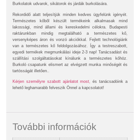
Burkolatok udvarok, sikátorok és járdák burkolására.
Rekordidő alatt teljesítjük minden kedves ügyfelünk igényét.
Természetes kőből készült termékeink alkalmasak mind
lakossági, mind állami és kereskedelmi célokra. Budapesti
raktárunkban mindig megtalálható a természetes kő,
versenyképes áron és vonzó akciókkal. Fejlett technológiánk
van a természetes kő feldolgozásához. Így a testreszabott,
egyedi termékek megmunkálási ideje 2-3 nap! Tanácsadást és
szállítási szolgáltatásokat kínálunk a természetes kőhöz.
Burkoló csapatunk elismert az elvégzett munka minőségét és
tartósságát illetően..
Kérjen személyre szabott ajánlatot most,
és tanácsadóink a
lehető leghamarabb felveszik Önnel a kapcsolatot!
További információk