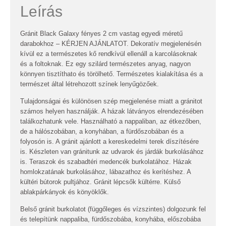
Leírás
Gránit Black Galaxy fényes 2 cm vastag egyedi méretű
darabokhoz – KÉRJEN AJÁNLATOT. Dekoratív megjelenésén
kívül ez a természetes kő rendkívül ellenáll a karcolásoknak
és a foltoknak. Ez egy szilárd természetes anyag, nagyon
könnyen tisztíthato és törölhető. Természetes kialakítása és a
természet által létrehozott színek lenyűgözőek.
Tulajdonságai és különösen szép megjelenése miatt a gránitot
számos helyen használják. A házak látványos elrendezésében
találkozhatunk vele. Használható a nappaliban, az étkezőben,
de a hálószobában, a konyhában, a fürdőszobában és a
folyosón is. A gránit ajánlott a kereskedelmi terek díszítésére
is. Készleten van gránitunk az udvarok és járdák burkolásához
is. Teraszok és szabadtéri medencék burkolatához. Házak
homlokzatának burkolásához, lábazathoz és kerítéshez. A
kültéri bútorok pultjához. Gránit lépcsők kültérre. Külső
ablakpárkányok és könyöklők.
Belső gránit burkolatot (függőleges és vízszintes) dolgozunk fel
és telepítünk nappaliba, fürdőszobába, konyhába, előszobába