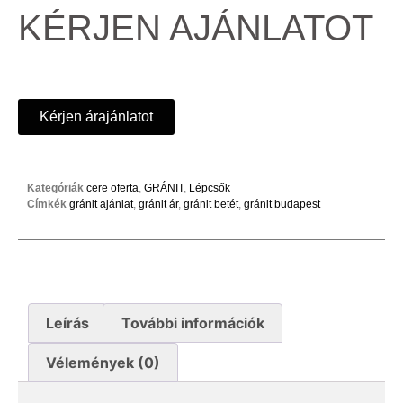
KÉRJEN AJÁNLATOT
Kérjen árajánlatot
Kategóriák
cere oferta
,
GRÁNIT
,
Lépcsők
Címkék
gránit ajánlat
,
gránit ár
,
gránit betét
,
gránit budapest
Leírás
További információk
Vélemények (0)