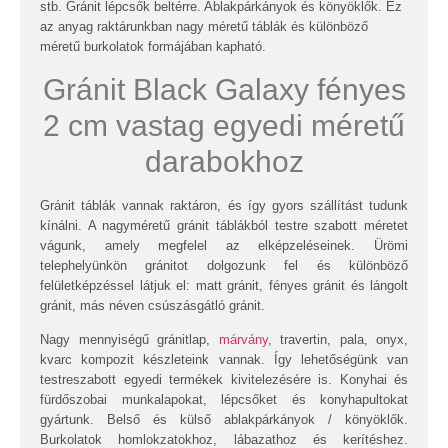
stb. Gránit lépcsők beltérre. Ablakpárkányok és könyöklők. Ez
az anyag raktárunkban nagy méretű táblák és különböző
méretű burkolatok formájában kapható.
Gránit Black Galaxy fényes
2 cm vastag egyedi méretű
darabokhoz
Gránit táblák vannak raktáron, és így gyors szállítást tudunk
kínálni. A nagyméretű gránit táblákból testre szabott méretet
vágunk, amely megfelel az elképzeléseinek. Ürömi
telephelyünkön gránitot dolgozunk fel és különböző
felületképzéssel látjuk el: matt gránit, fényes gránit és lángolt
gránit, más néven csúszásgátló gránit.
Nagy mennyiségű gránitlap,
márvány
, travertin, pala, onyx,
kvarc kompozit készleteink vannak. Így lehetőségünk van
testreszabott egyedi termékek kivitelezésére is. Konyhai és
fürdőszobai munkalapokat, lépcsőket és konyhapultokat
gyártunk. Belső és külső ablakpárkányok / könyöklők.
Burkolatok homlokzatokhoz, lábazathoz és kerítéshez.