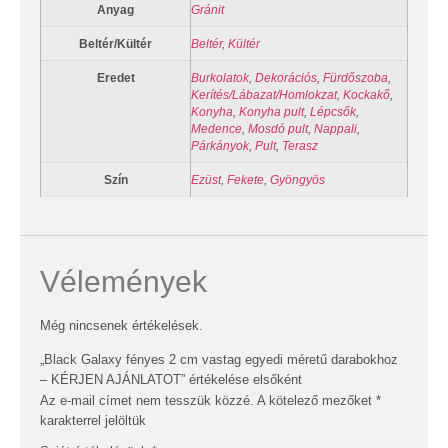
Anyag
Gránit
Beltér/Kültér
Beltér
,
Kültér
Eredet
Burkolatok
,
Dekorációs
,
Fürdőszoba
,
Kerítés/Lábazat/Homlokzat
,
Kockakő
,
Konyha
,
Konyha pult
,
Lépcsők
,
Medence
,
Mosdó pult
,
Nappali
,
Párkányok
,
Pult
,
Terasz
Szín
Ezüst
,
Fekete
,
Gyöngyös
Vélemények
Még nincsenek értékelések.
„Black Galaxy fényes 2 cm vastag egyedi méretű darabokhoz
– KÉRJEN AJÁNLATOT” értékelése elsőként
Az e-mail címet nem tesszük közzé.
A kötelező mezőket
*
karakterrel jelöltük